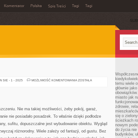
Komentator
Polska
Tagi
Tagi
Spis Treści
SUB
Współczesne 
kiedykolwiek
DYWANY
SIE - 1 - 2025
MOŻLIWOŚĆ KOMENTOWANIA
ZOSTAŁA
temu wiele o
głównie jako
obowiązków.
miasto jak n
funkcjonować
zdrowie, rel
czeniu. Nie ma takiej możliwości, żeby pokój, garaż,
mieszkańców.
się o zielon
wanie nie posiadało posadzek. To właśnie dzięki podłodze
ścieżkach ro
any, sufitu, dopuszczalne jest wybudowanie obiektu. Wygląd
nowym podejś
do życia ni
wyczaj różnorodny. Wiele zależy od fantazji, od gustu. Bez
budynków, ul