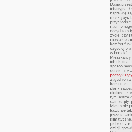
Dobra przest
intuicyjna. 
naprawdę są 
muszą być b
przychodnie
nadmiernego 
decydują o 
życie, czy r
niewielkie z
komfort funk
częściej o p
w kontekście
Mieszkańcy 
ich okolica, 
sposób mogą
sensie niezw
początkując
zagadnienia 
konsultacji 
plany zagos
okolicy. Im
tym lepsze 
samorządy, p
Miasto nie p
ludzi, ale t
jeszcze wię
klimatyczne.
problem z re
emisji spraw