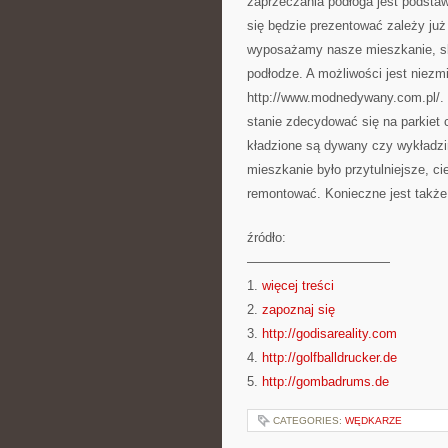
zaprzeczania podłoga jest podstaw
się będzie prezentować zależy już
wyposażamy nasze mieszkanie, sk
podłodze. A możliwości jest niezmi
http://www.modnedywany.com.pl/
stanie zdecydować się na parkiet
kładzione są dywany czy wykładzin
mieszkanie było przytulniejsze, c
remontować. Konieczne jest także 
źródło:
———————————
1.
więcej treści
2.
zapoznaj się
3.
http://godisareality.com
4.
http://golfballdrucker.de
5.
http://gombadrums.de
CATEGORIES:
WĘDKARZE