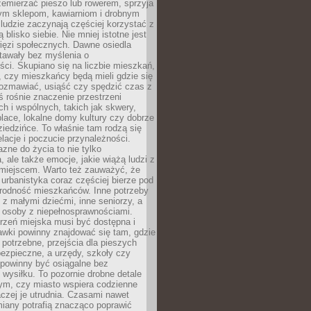
emierzać pieszo lub rowerem, sprzyja
nym sklepom, kawiarniom i drobnym
ludzie zaczynają częściej korzystać z
 blisko siebie. Nie mniej istotne jest
ięzi społecznych. Dawne osiedla
tawały bez myślenia o
ci. Skupiano się na liczbie mieszkań,
, czy mieszkańcy będą mieli gdzie się
rozmawiać, usiąść czy spędzić czas z
ś rośnie znaczenie przestrzeni
ch i wspólnych, takich jak skwery,
place, lokalne domy kultury czy dobrze
iedzińce. To właśnie tam rodzą się
elacje i poczucie przynależności.
azne do życia to nie tylko
a, ale także emocje, jakie wiążą ludzi z
miejscem. Warto też zauważyć, że
rbanistyka coraz częściej bierze pod
rodność mieszkańców. Inne potrzeby
 z małymi dziećmi, inne seniorzy, a
 osoby z niepełnosprawnościami.
rzeń miejska musi być dostępna i
Ławki powinny znajdować się tam, gdzie
potrzebne, przejścia dla pieszych
ezpieczne, a urzędy, szkoły czy
 powinny być osiągalne bez
wysiłku. To pozornie drobne detale
tym, czy miasto wspiera codzienne
aczej je utrudnia. Czasami nawet
miany potrafią znacząco poprawić