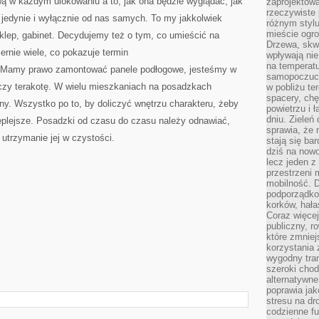
ą w każdym ulokowaniu a to, jak ona będzie wyglądać, jak
zaprojektow
rzeczywiste 
 jedynie i wyłącznie od nas samych. To my jakkolwiek
różnym styl
mieście ogr
lep, gabinet. Decydujemy też o tym, co umieścić na
Drzewa, skw
ernie wiele, co pokazuje termin
wpływają nie
na temperatu
. Mamy prawo zamontować panele podłogowe, jesteśmy w
samopoczuci
 czy terakotę. W wielu mieszkaniach na posadzkach
w pobliżu te
spacery, chę
y. Wszystko po to, by doliczyć wnętrzu charakteru, żeby
powietrzu i 
dniu. Zieleń
ieplejsze. Posadzki od czasu do czasu należy odnawiać,
sprawia, że 
utrzymanie jej w czystości.
stają się ba
dziś na nowo
lecz jeden 
przestrzeni 
mobilność. 
podporządko
korków, hała
Coraz więcej
publiczny, r
które zmniej
korzystania
wygodny tra
szeroki chod
alternatywne
poprawia jak
stresu na dr
codzienne f