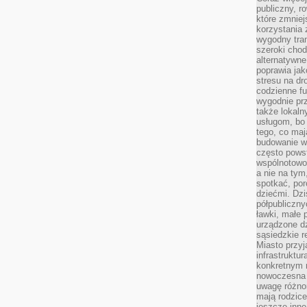
publiczny, r
które zmniej
korzystania
wygodny tra
szeroki chod
alternatywne
poprawia jak
stresu na dr
codzienne f
wygodnie prz
także lokal
usługom, bo 
tego, co mają
budowanie w
często pows
wspólnotowoś
a nie na tym
spotkać, po
dziećmi. Dzi
półpubliczny
ławki, małe 
urządzone dz
sąsiedzkie r
Miasto przyj
infrastruktur
konkretnym 
nowoczesna u
uwagę różno
mają rodzice
jeszcze inne