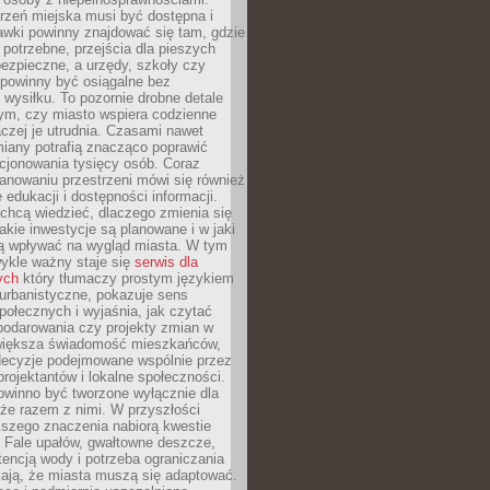
rzeń miejska musi być dostępna i
Ławki powinny znajdować się tam, gdzie
potrzebne, przejścia dla pieszych
ezpieczne, a urzędy, szkoły czy
 powinny być osiągalne bez
wysiłku. To pozornie drobne detale
tym, czy miasto wspiera codzienne
aczej je utrudnia. Czasami nawet
miany potrafią znacząco poprawić
cjonowania tysięcy osób. Coraz
lanowaniu przestrzeni mówi się również
 edukacji i dostępności informacji.
chcą wiedzieć, dlaczego zmienia się
jakie inwestycje są planowane i w jaki
 wpływać na wygląd miasta. W tym
ykle ważny staje się
serwis dla
ych
który tłumaczy prostym językiem
urbanistyczne, pokazuje sens
społecznych i wyjaśnia, jak czytać
podarowania czy projekty zmian w
 większa świadomość mieszkańców,
decyzje podejmowane wspólnie przez
rojektantów i lokalne społeczności.
owinno być tworzone wyłącznie dla
akże razem z nimi. W przyszłości
kszego znaczenia nabiorą kwestie
 Fale upałów, gwałtowne deszcze,
tencją wody i potrzeba ograniczania
iają, że miasta muszą się adaptować.