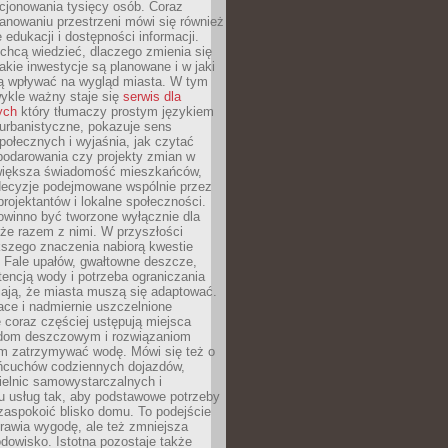
cjonowania tysięcy osób. Coraz
lanowaniu przestrzeni mówi się również
 edukacji i dostępności informacji.
chcą wiedzieć, dlaczego zmienia się
jakie inwestycje są planowane i w jaki
 wpływać na wygląd miasta. W tym
ykle ważny staje się
serwis dla
ych
który tłumaczy prostym językiem
urbanistyczne, pokazuje sens
społecznych i wyjaśnia, jak czytać
podarowania czy projekty zmian w
 większa świadomość mieszkańców,
decyzje podejmowane wspólnie przez
rojektantów i lokalne społeczności.
owinno być tworzone wyłącznie dla
akże razem z nimi. W przyszłości
kszego znaczenia nabiorą kwestie
 Fale upałów, gwałtowne deszcze,
tencją wody i potrzeba ograniczania
iają, że miasta muszą się adaptować.
ce i nadmiernie uszczelnione
 coraz częściej ustępują miejsca
rodom deszczowym i rozwiązaniom
m zatrzymywać wodę. Mówi się też o
ańcuchów codziennych dojazdów,
ielnic samowystarczalnych i
u usług tak, aby podstawowe potrzeby
zaspokoić blisko domu. To podejście
prawia wygodę, ale też zmniejsza
odowisko. Istotna pozostaje także