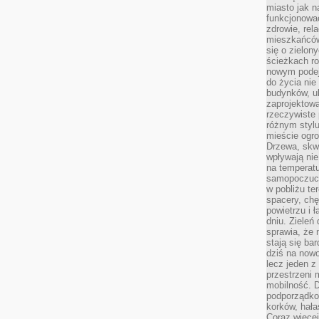
miasto jak n
funkcjonować
zdrowie, rel
mieszkańców.
się o zielon
ścieżkach ro
nowym podejś
do życia ni
budynków, ul
zaprojektow
rzeczywiste 
różnym styl
mieście ogr
Drzewa, skw
wpływają nie
na temperatu
samopoczuci
w pobliżu te
spacery, chę
powietrzu i 
dniu. Zieleń
sprawia, że 
stają się ba
dziś na nowo
lecz jeden 
przestrzeni 
mobilność. 
podporządko
korków, hała
Coraz więcej