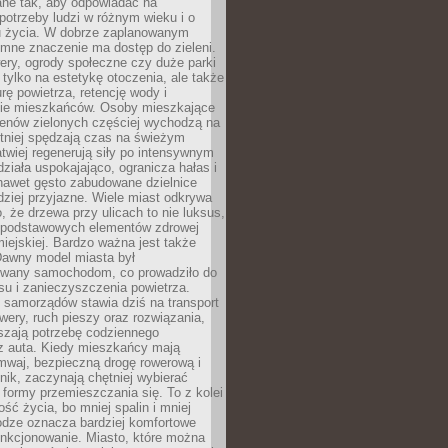
ane tak, aby odpowiadać na
potrzeby ludzi w różnym wieku i o
u życia. W dobrze zaplanowanym
omne znaczenie ma dostęp do zieleni.
ery, ogrody społeczne czy duże parki
 tylko na estetykę otoczenia, ale także
rę powietrza, retencję wody i
e mieszkańców. Osoby mieszkające
renów zielonych częściej wychodzą na
tniej spędzają czas na świeżym
łatwiej regenerują siły po intensywnym
 działa uspokajająco, ogranicza hałas i
nawet gęsto zabudowane dzielnice
rdziej przyjazne. Wiele miast odkrywa
, że drzewa przy ulicach to nie luksus,
z podstawowych elementów zdrowej
miejskiej. Bardzo ważna jest także
Dawny model miasta był
wany samochodom, co prowadziło do
su i zanieczyszczenia powietrza.
 samorządów stawia dziś na transport
owery, ruch pieszy oraz rozwiązania,
szają potrzebę codziennego
 z auta. Kiedy mieszkańcy mają
mwaj, bezpieczną drogę rowerową i
nik, zaczynają chętniej wybierać
 formy przemieszczania się. To z kolei
ość życia, bo mniej spalin i mniej
odze oznacza bardziej komfortowe
unkcjonowanie. Miasto, które można