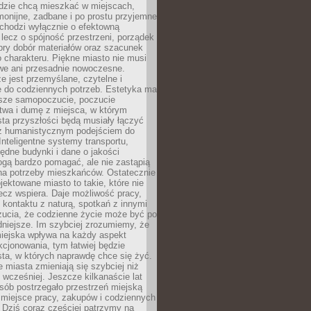
udzie chcą mieszkać w miejscach,
monijne, zadbane i po prostu przyjemne
 chodzi wyłącznie o efektowną
, lecz o spójność przestrzeni, porządek
bry dobór materiałów oraz szacunek
o charakteru. Piękne miasto nie musi
we ani przesadnie nowoczesne.
e jest przemyślane, czytelne i
 do codziennych potrzeb. Estetyka ma
sze samopoczucie, poczucie
twa i dumę z miejsca, w którym
ta przyszłości będą musiały łączyć
 z humanistycznym podejściem do
 Inteligentne systemy transportu,
dne budynki i dane o jakości
ogą bardzo pomagać, ale nie zastąpią
 na potrzeby mieszkańców. Ostatecznie
jektowane miasto to takie, które nie
lecz wspiera. Daje możliwość pracy,
kontaktu z naturą, spotkań z innymi
zucia, że codzienne życie może być po
niejsze. Im szybciej zrozumiemy, że
miejska wpływa na każdy aspekt
cjonowania, tym łatwiej będzie
ta, w których naprawdę chce się żyć.
miasta zmieniają się szybciej niż
 wcześniej. Jeszcze kilkanaście lat
sób postrzegało przestrzeń miejską
 miejsce pracy, zakupów i codziennych
 Dziś coraz częściej patrzymy na