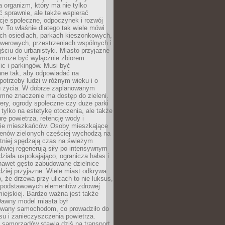
a organizm, który ma nie tylko
 sprawnie, ale także wspierać
acje społeczne, odpoczynek i rozwój
 To właśnie dlatego tak wiele mówi
ych osiedlach, parkach kieszonkowych,
werowych, przestrzeniach wspólnych i
ciu do urbanistyki. Miasto przyjazne
e może być wyłącznie zbiorem
ic i parkingów. Musi być
ane tak, aby odpowiadać na
potrzeby ludzi w różnym wieku i o
u życia. W dobrze zaplanowanym
omne znaczenie ma dostęp do zieleni.
ery, ogrody społeczne czy duże parki
 tylko na estetykę otoczenia, ale także
rę powietrza, retencję wody i
e mieszkańców. Osoby mieszkające
renów zielonych częściej wychodzą na
tniej spędzają czas na świeżym
łatwiej regenerują siły po intensywnym
 działa uspokajająco, ogranicza hałas i
nawet gęsto zabudowane dzielnice
rdziej przyjazne. Wiele miast odkrywa
, że drzewa przy ulicach to nie luksus,
z podstawowych elementów zdrowej
miejskiej. Bardzo ważna jest także
Dawny model miasta był
wany samochodom, co prowadziło do
su i zanieczyszczenia powietrza.
 samorządów stawia dziś na transport