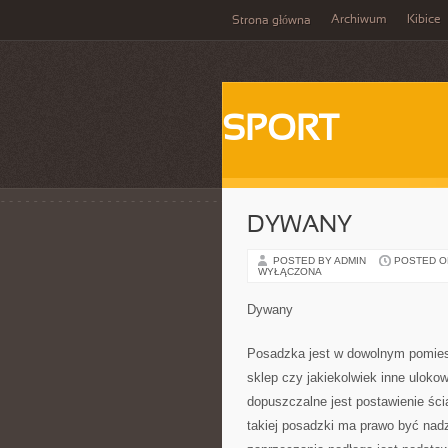
Archiwum
Kibice
Strona główna
SPORT
DYWANY
POSTED BY ADMIN
POSTED ON 
WYŁĄCZONA
Dywany
Posadzka jest w dowolnym pomiesz
sklep czy jakiekolwiek inne uloko
dopuszczalne jest postawienie ści
takiej posadzki ma prawo być nadz