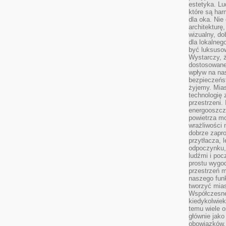
estetyka. L
które są har
dla oka. Nie
architekturę
wizualny, do
dla lokalneg
być luksuso
Wystarczy, ż
dostosowane
wpływ na na
bezpieczeńs
żyjemy. Mias
technologię
przestrzeni.
energooszczę
powietrza m
wrażliwości
dobrze zapro
przytłacza, 
odpoczynku, 
ludźmi i poc
prostu wygod
przestrzeń 
naszego funk
tworzyć mias
Współczesne 
kiedykolwiek
temu wiele o
głównie jako
obowiązków.