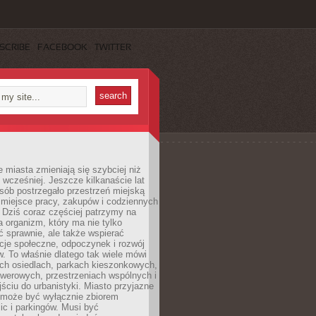
SCRIBE
FACEBOOK
TWITTER
miasta zmieniają się szybciej niż
 wcześniej. Jeszcze kilkanaście lat
sób postrzegało przestrzeń miejską
 miejsce pracy, zakupów i codziennych
 Dziś coraz częściej patrzymy na
a organizm, który ma nie tylko
 sprawnie, ale także wspierać
acje społeczne, odpoczynek i rozwój
 To właśnie dlatego tak wiele mówi
ych osiedlach, parkach kieszonkowych,
werowych, przestrzeniach wspólnych i
ciu do urbanistyki. Miasto przyjazne
e może być wyłącznie zbiorem
ic i parkingów. Musi być