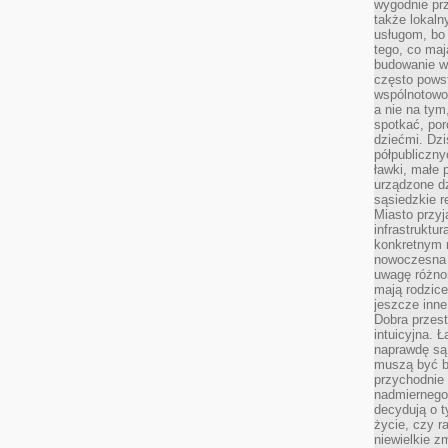
wygodnie prz
także lokal
usługom, bo 
tego, co mają
budowanie w
często pows
wspólnotowoś
a nie na tym
spotkać, po
dziećmi. Dzi
półpubliczny
ławki, małe 
urządzone dz
sąsiedzkie r
Miasto przyj
infrastruktur
konkretnym 
nowoczesna u
uwagę różno
mają rodzice
jeszcze inne
Dobra przest
intuicyjna. 
naprawdę są 
muszą być b
przychodnie
nadmiernego 
decydują o 
życie, czy r
niewielkie z