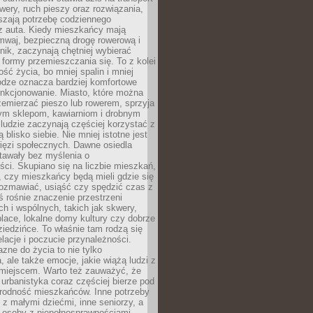
owery, ruch pieszy oraz rozwiązania,
szają potrzebę codziennego
 z auta. Kiedy mieszkańcy mają
mwaj, bezpieczną drogę rowerową i
nik, zaczynają chętniej wybierać
 formy przemieszczania się. To z kolei
ość życia, bo mniej spalin i mniej
odze oznacza bardziej komfortowe
unkcjonowanie. Miasto, które można
emierzać pieszo lub rowerem, sprzyja
nym sklepom, kawiarniom i drobnym
ludzie zaczynają częściej korzystać z
 blisko siebie. Nie mniej istotne jest
ięzi społecznych. Dawne osiedla
tawały bez myślenia o
ci. Skupiano się na liczbie mieszkań,
, czy mieszkańcy będą mieli gdzie się
rozmawiać, usiąść czy spędzić czas z
ś rośnie znaczenie przestrzeni
ch i wspólnych, takich jak skwery,
place, lokalne domy kultury czy dobrze
iedzińce. To właśnie tam rodzą się
elacje i poczucie przynależności.
azne do życia to nie tylko
a, ale także emocje, jakie wiążą ludzi z
miejscem. Warto też zauważyć, że
rbanistyka coraz częściej bierze pod
rodność mieszkańców. Inne potrzeby
 z małymi dziećmi, inne seniorzy, a
 osoby z niepełnosprawnościami.