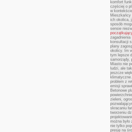
komfort funk
częściej o p
w kontekście
Mieszkańcy 
ich okolica, 
sposób mogą
sensie niezw
początkując
zagadnienia 
konsultacji 
plany zagos
okolicy. Im
tym lepsze 
samorządy, p
Miasto nie p
ludzi, ale t
jeszcze wię
klimatyczne.
problem z re
emisji spraw
Betonowe pla
powierzchnie
zieleni, og
pozwalający
skracaniu ł
tworzeniu dz
projektowani
można było 
nie tylko po
presję na śr