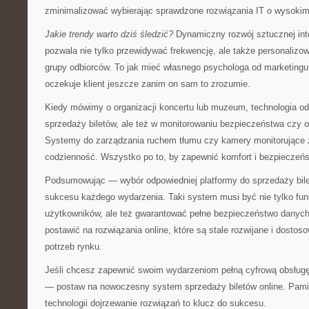
zminimalizować wybierając sprawdzone rozwiązania IT o wysoki
Jakie trendy warto dziś śledzić?
Dynamiczny rozwój sztucznej intel
pozwala nie tylko przewidywać frekwencję, ale także personalizo
grupy odbiorców. To jak mieć własnego psychologa od marketing
oczekuje klient jeszcze zanim on sam to zrozumie.
Kiedy mówimy o organizacji koncertu lub muzeum, technologia odg
sprzedaży biletów, ale też w monitorowaniu bezpieczeństwa czy op
Systemy do zarządzania ruchem tłumu czy kamery monitorujące z 
codzienność. Wszystko po to, by zapewnić komfort i bezpieczeń
Podsumowując — wybór odpowiedniej platformy do sprzedaży bil
sukcesu każdego wydarzenia. Taki system musi być nie tylko funkc
użytkowników, ale też gwarantować pełne bezpieczeństwo danych 
postawić na rozwiązania online, które są stale rozwijane i dost
potrzeb rynku.
Jeśli chcesz zapewnić swoim wydarzeniom pełną cyfrową obsług
— postaw na nowoczesny system sprzedaży biletów online. Pami
technologii dojrzewanie rozwiązań to klucz do sukcesu.