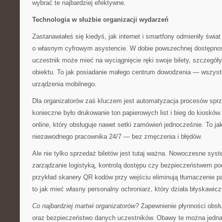
wybrać te najbardziej efektywne.
Technologia w służbie organizacji wydarzeń
Zastanawiałeś się kiedyś, jak internet i smartfony odmieniły świ
o własnym cyfrowym asystencie. W dobie powszechnej dostępno
uczestnik może mieć na wyciągnięcie ręki swoje bilety, szczegó
obiektu. To jak posiadanie małego centrum dowodzenia — wszyst
urządzenia mobilnego.
Dla organizatorów zaś kluczem jest automatyzacja procesów sprze
konieczne było drukowanie ton papierowych list i bieg do kioskó
online, który obsługuje nawet setki zamówień jednocześnie. To ja
niezawodnego pracownika 24/7 — bez zmęczenia i błędów.
Ale nie tylko sprzedaż biletów jest tutaj ważna. Nowoczesne sys
zarządzanie logistyką, kontrolą dostępu czy bezpieczeństwem p
przykład skanery QR kodów przy wejściu eliminują tłumaczenie p
to jak mieć własny personalny ochroniarz, który działa błyskawicz
Co najbardziej martwi organizatorów?
Zapewnienie płynności obs
oraz bezpieczeństwo danych uczestników. Obawy te można jedna