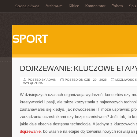
Archiwum
Kibice
Komentator
Polska
Strona główna
Spis
SPORT
DOJRZEWANIE: KLUCZOWE ETAPY
POSTED BY ADMIN
POSTED ON CZE - 20 - 2025
MOŻLIWOŚĆ 
WYŁĄCZONA
W dzisiejszych czasach organizacja wydarzeń, koncertów czy m
kreatywności i pasji, ale także korzystania z najnowszych techn
zastanawiałeś się kiedyś, jak nowoczesne IT może usprawnić pro
zarządzania uczestnikami czy bezpieczeństwem? Jeśli tak, to ko
jakie daje obecnie dostępna technologia. A jednym z kluczowych 
dojrzewanie
, bo właśnie na etapie dojrzewania nowych rozwiązań 