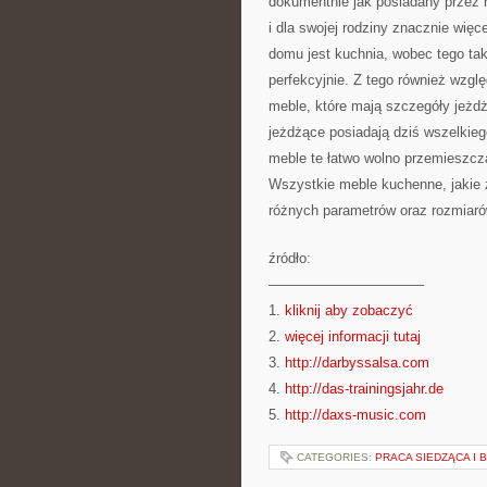
dokumentnie jak posiadany przez
i dla swojej rodziny znacznie wię
domu jest kuchnia, wobec tego ta
perfekcyjnie. Z tego również wzg
meble, które mają szczegóły jeżd
jeżdżące posiadają dziś wszelkiego 
meble te łatwo wolno przemieszcz
Wszystkie meble kuchenne, jakie 
różnych parametrów oraz rozmiaró
źródło:
———————————
1.
kliknij aby zobaczyć
2.
więcej informacji tutaj
3.
http://darbyssalsa.com
4.
http://das-trainingsjahr.de
5.
http://daxs-music.com
CATEGORIES:
PRACA SIEDZĄCA I 