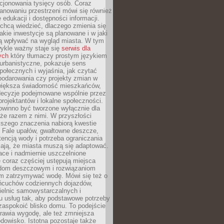
cjonowania tysięcy osób. Coraz
lanowaniu przestrzeni mówi się również
 edukacji i dostępności informacji.
chcą wiedzieć, dlaczego zmienia się
jakie inwestycje są planowane i w jaki
 wpływać na wygląd miasta. W tym
ykle ważny staje się
serwis dla
ych
który tłumaczy prostym językiem
urbanistyczne, pokazuje sens
społecznych i wyjaśnia, jak czytać
podarowania czy projekty zmian w
 większa świadomość mieszkańców,
decyzje podejmowane wspólnie przez
rojektantów i lokalne społeczności.
owinno być tworzone wyłącznie dla
akże razem z nimi. W przyszłości
kszego znaczenia nabiorą kwestie
 Fale upałów, gwałtowne deszcze,
tencją wody i potrzeba ograniczania
iają, że miasta muszą się adaptować.
ce i nadmiernie uszczelnione
 coraz częściej ustępują miejsca
rodom deszczowym i rozwiązaniom
m zatrzymywać wodę. Mówi się też o
ańcuchów codziennych dojazdów,
ielnic samowystarczalnych i
u usług tak, aby podstawowe potrzeby
zaspokoić blisko domu. To podejście
prawia wygodę, ale też zmniejsza
odowisko. Istotna pozostaje także