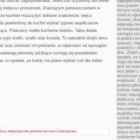
 nas obszar zagospodarować, wtenczas uzyskamy dla siebie
zaprojektow
rzeczywiste 
cej miejsca i przestrzeni. Znaczącym pomieszczeniem w
różnym styl
mieście ogr
kże kuchnie muszą być dobrane znakomicie, wręcz
Drzewa, skw
lędu powinniśmy do kuchni wybrać typowo współczesne
wpływają nie
na temperatu
żące. Polecamy meble kuchenne bielsko. Takie detale
samopoczuci
typu stoliki, szafki oraz krzesła. To naturalnie dzięki temu
w pobliżu te
spacery, chę
ać oraz zmieniać ich położenie, w zależności od wymogów.
powietrzu i 
dniu. Zieleń
zawierają elementy jeżdżące cechują się posiadaniem
sprawia, że 
w, co sprawia, ze każdy ma prawo wybrać coś dla siebie.
stają się ba
dziś na nowo
lecz jeden 
przestrzeni 
mobilność. 
podporządko
korków, hała
Coraz więcej
publiczny, r
które zmniej
korzystania
wygodny tra
szeroki chod
alternatywne
poprawia jak
BÓLE KRĘGOSŁUPA (PROFILAKTYKA I ĆWICZENIA)
stresu na dr
codzienne f