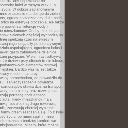
ane tak, aby odpowiadać na
potrzeby ludzi w różnym wieku i o
u życia. W dobrze zaplanowanym
omne znaczenie ma dostęp do zieleni.
ery, ogrody społeczne czy duże parki
 tylko na estetykę otoczenia, ale także
rę powietrza, retencję wody i
e mieszkańców. Osoby mieszkające
renów zielonych częściej wychodzą na
tniej spędzają czas na świeżym
łatwiej regenerują siły po intensywnym
 działa uspokajająco, ogranicza hałas i
nawet gęsto zabudowane dzielnice
rdziej przyjazne. Wiele miast odkrywa
, że drzewa przy ulicach to nie luksus,
z podstawowych elementów zdrowej
miejskiej. Bardzo ważna jest także
Dawny model miasta był
wany samochodom, co prowadziło do
su i zanieczyszczenia powietrza.
 samorządów stawia dziś na transport
owery, ruch pieszy oraz rozwiązania,
szają potrzebę codziennego
 z auta. Kiedy mieszkańcy mają
mwaj, bezpieczną drogę rowerową i
nik, zaczynają chętniej wybierać
 formy przemieszczania się. To z kolei
ość życia, bo mniej spalin i mniej
odze oznacza bardziej komfortowe
unkcjonowanie. Miasto, które można