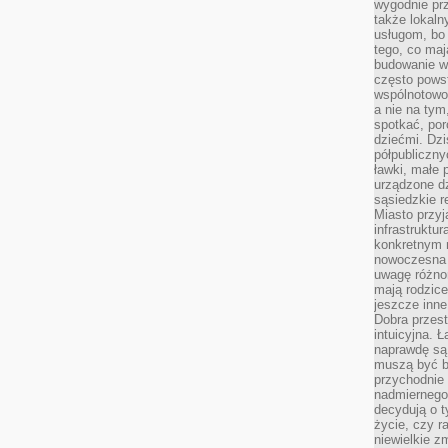
wygodnie prz
także lokal
usługom, bo 
tego, co mają
budowanie w
często pows
wspólnotowoś
a nie na tym
spotkać, po
dziećmi. Dzi
półpubliczny
ławki, małe 
urządzone dz
sąsiedzkie r
Miasto przyj
infrastruktur
konkretnym 
nowoczesna u
uwagę różno
mają rodzice
jeszcze inne
Dobra przest
intuicyjna. 
naprawdę są 
muszą być b
przychodnie
nadmiernego 
decydują o 
życie, czy r
niewielkie z