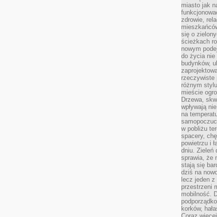
miasto jak n
funkcjonować
zdrowie, rel
mieszkańców.
się o zielon
ścieżkach ro
nowym podejś
do życia ni
budynków, ul
zaprojektow
rzeczywiste 
różnym styl
mieście ogr
Drzewa, skw
wpływają nie
na temperatu
samopoczuci
w pobliżu te
spacery, chę
powietrzu i 
dniu. Zieleń
sprawia, że 
stają się ba
dziś na nowo
lecz jeden 
przestrzeni 
mobilność. 
podporządko
korków, hała
Coraz więcej