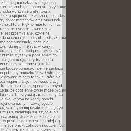
udzie chcą mieszkać w miejscach,
monijne, zadbane i po prostu przyjemne
 chodzi wyłącznie o efektowną
, lecz o spójność przestrzeni, porządek
bry dobór materiałów oraz szacunek
o charakteru. Piękne miasto nie musi
we ani przesadnie nowoczesne.
e jest przemyślane, czytelne i
 do codziennych potrzeb. Estetyka ma
sze samopoczucie, poczucie
twa i dumę z miejsca, w którym
ta przyszłości będą musiały łączyć
 z humanistycznym podejściem do
 Inteligentne systemy transportu,
dne budynki i dane o jakości
ogą bardzo pomagać, ale nie zastąpią
 na potrzeby mieszkańców. Ostatecznie
jektowane miasto to takie, które nie
lecz wspiera. Daje możliwość pracy,
kontaktu z naturą, spotkań z innymi
zucia, że codzienne życie może być po
niejsze. Im szybciej zrozumiemy, że
miejska wpływa na każdy aspekt
cjonowania, tym łatwiej będzie
ta, w których naprawdę chce się żyć.
miasta zmieniają się szybciej niż
 wcześniej. Jeszcze kilkanaście lat
sób postrzegało przestrzeń miejską
 miejsce pracy, zakupów i codziennych
 Dziś coraz częściej patrzymy na