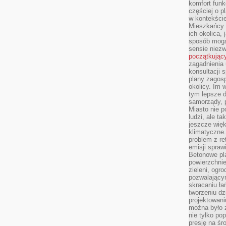
komfort funk
częściej o p
w kontekście
Mieszkańcy 
ich okolica, 
sposób mogą
sensie niezw
początkując
zagadnienia 
konsultacji 
plany zagos
okolicy. Im
tym lepsze 
samorządy, p
Miasto nie p
ludzi, ale t
jeszcze wię
klimatyczne.
problem z re
emisji spraw
Betonowe pla
powierzchnie
zieleni, og
pozwalający
skracaniu ł
tworzeniu dz
projektowani
można było 
nie tylko po
presję na śr