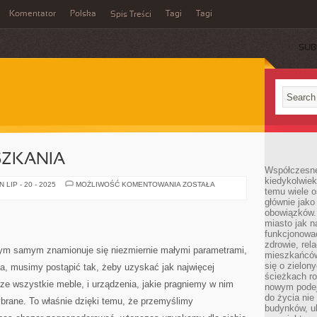
Komentator
Polska
Tagi
Tagi
Spis Treści
SUB
SZKANIA
Współczesne 
kiedykolwiek
DEKORACJA
LIP - 20 - 2025
MOŻLIWOŚĆ KOMENTOWANIA
ZOSTAŁA
temu wiele o
MIESZKANIA
głównie jako
obowiązków.
miasto jak n
funkcjonować
zdrowie, rel
a tym samym znamionuje się niezmiernie małymi parametrami,
mieszkańców.
się o zielon
, musimy postąpić tak, żeby uzyskać jak najwięcej
ścieżkach ro
 ze wszystkie meble, i urządzenia, jakie pragniemy w nim
nowym podejś
do życia ni
rane. To właśnie dzięki temu, że przemyślimy
budynków, ul