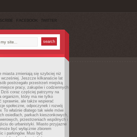
SCRIBE
FACEBOOK
TWITTER
miasta zmieniają się szybciej niż
 wcześniej. Jeszcze kilkanaście lat
sób postrzegało przestrzeń miejską
 miejsce pracy, zakupów i codziennych
 Dziś coraz częściej patrzymy na
a organizm, który ma nie tylko
 sprawnie, ale także wspierać
acje społeczne, odpoczynek i rozwój
 To właśnie dlatego tak wiele mówi
ych osiedlach, parkach kieszonkowych,
werowych, przestrzeniach wspólnych i
ciu do urbanistyki. Miasto przyjazne
e może być wyłącznie zbiorem
ic i parkingów. Musi być