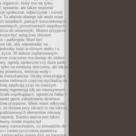
a organizm, który ma nie tylko
 sprawnie, ale także wspierać
acje społeczne, odpoczynek i rozwój
 To właśnie dlatego tak wiele mówi
ych osiedlach, parkach kieszonkowych,
werowych, przestrzeniach wspólnych i
ciu do urbanistyki. Miasto przyjazne
e może być wyłącznie zbiorem
ic i parkingów. Musi być
ane tak, aby odpowiadać na
potrzeby ludzi w różnym wieku i o
u życia. W dobrze zaplanowanym
omne znaczenie ma dostęp do zieleni.
ery, ogrody społeczne czy duże parki
 tylko na estetykę otoczenia, ale także
rę powietrza, retencję wody i
e mieszkańców. Osoby mieszkające
renów zielonych częściej wychodzą na
tniej spędzają czas na świeżym
łatwiej regenerują siły po intensywnym
 działa uspokajająco, ogranicza hałas i
nawet gęsto zabudowane dzielnice
rdziej przyjazne. Wiele miast odkrywa
, że drzewa przy ulicach to nie luksus,
z podstawowych elementów zdrowej
miejskiej. Bardzo ważna jest także
Dawny model miasta był
wany samochodom, co prowadziło do
su i zanieczyszczenia powietrza.
 samorządów stawia dziś na transport