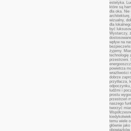
estetyka. L
które są har
dla oka. Nie
architekturę
wizualny, do
dla lokalneg
być luksuso
Wystarczy, ż
dostosowane
wpływ na na
bezpieczeńs
żyjemy. Mias
technologię
przestrzeni.
energooszczę
powietrza m
wrażliwości
dobrze zapro
przytłacza, 
odpoczynku, 
ludźmi i poc
prostu wygod
przestrzeń 
naszego funk
tworzyć mias
Współczesne 
kiedykolwiek
temu wiele o
głównie jako
obowiązków.