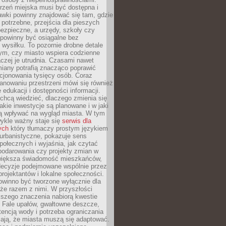
rzeń miejska musi być dostępna i
Ławki powinny znajdować się tam, gdzie
potrzebne, przejścia dla pieszych
ezpieczne, a urzędy, szkoły czy
 powinny być osiągalne bez
wysiłku. To pozornie drobne detale
tym, czy miasto wspiera codzienne
aczej je utrudnia. Czasami nawet
miany potrafią znacząco poprawić
cjonowania tysięcy osób. Coraz
lanowaniu przestrzeni mówi się również
 edukacji i dostępności informacji.
chcą wiedzieć, dlaczego zmienia się
jakie inwestycje są planowane i w jaki
 wpływać na wygląd miasta. W tym
ykle ważny staje się
serwis dla
ych
który tłumaczy prostym językiem
urbanistyczne, pokazuje sens
społecznych i wyjaśnia, jak czytać
podarowania czy projekty zmian w
 większa świadomość mieszkańców,
decyzje podejmowane wspólnie przez
rojektantów i lokalne społeczności.
owinno być tworzone wyłącznie dla
akże razem z nimi. W przyszłości
kszego znaczenia nabiorą kwestie
 Fale upałów, gwałtowne deszcze,
tencją wody i potrzeba ograniczania
iają, że miasta muszą się adaptować.