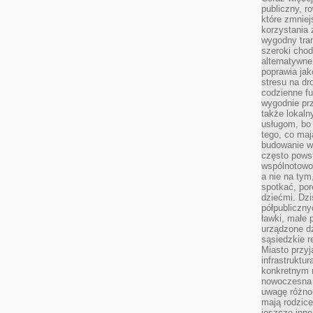
publiczny, r
które zmniej
korzystania
wygodny tra
szeroki chod
alternatywne
poprawia jak
stresu na dr
codzienne f
wygodnie prz
także lokal
usługom, bo 
tego, co mają
budowanie w
często pows
wspólnotowoś
a nie na tym
spotkać, po
dziećmi. Dzi
półpubliczny
ławki, małe 
urządzone dz
sąsiedzkie r
Miasto przyj
infrastruktur
konkretnym 
nowoczesna u
uwagę różno
mają rodzice
jeszcze inne