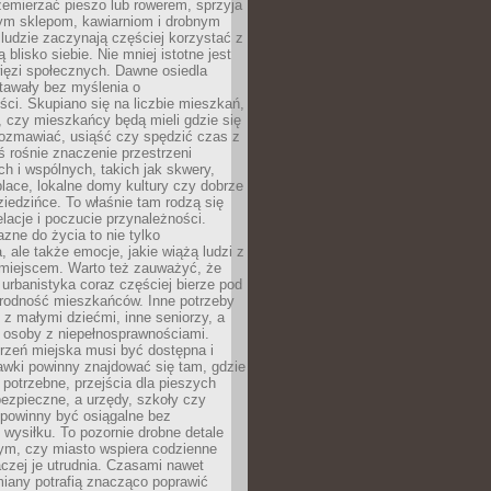
emierzać pieszo lub rowerem, sprzyja
nym sklepom, kawiarniom i drobnym
ludzie zaczynają częściej korzystać z
 blisko siebie. Nie mniej istotne jest
ięzi społecznych. Dawne osiedla
tawały bez myślenia o
ci. Skupiano się na liczbie mieszkań,
, czy mieszkańcy będą mieli gdzie się
rozmawiać, usiąść czy spędzić czas z
ś rośnie znaczenie przestrzeni
ch i wspólnych, takich jak skwery,
place, lokalne domy kultury czy dobrze
iedzińce. To właśnie tam rodzą się
elacje i poczucie przynależności.
azne do życia to nie tylko
a, ale także emocje, jakie wiążą ludzi z
miejscem. Warto też zauważyć, że
rbanistyka coraz częściej bierze pod
rodność mieszkańców. Inne potrzeby
 z małymi dziećmi, inne seniorzy, a
 osoby z niepełnosprawnościami.
rzeń miejska musi być dostępna i
Ławki powinny znajdować się tam, gdzie
potrzebne, przejścia dla pieszych
ezpieczne, a urzędy, szkoły czy
 powinny być osiągalne bez
wysiłku. To pozornie drobne detale
tym, czy miasto wspiera codzienne
aczej je utrudnia. Czasami nawet
miany potrafią znacząco poprawić