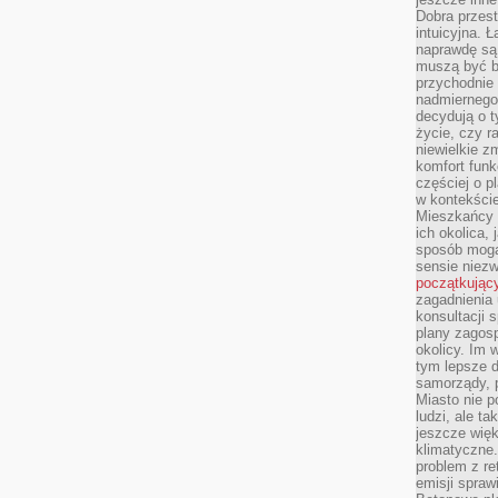
Dobra przest
intuicyjna. 
naprawdę są 
muszą być b
przychodnie
nadmiernego 
decydują o 
życie, czy r
niewielkie z
komfort funk
częściej o p
w kontekście
Mieszkańcy 
ich okolica, 
sposób mogą
sensie niezw
początkując
zagadnienia 
konsultacji 
plany zagos
okolicy. Im
tym lepsze 
samorządy, p
Miasto nie p
ludzi, ale t
jeszcze wię
klimatyczne.
problem z re
emisji spraw