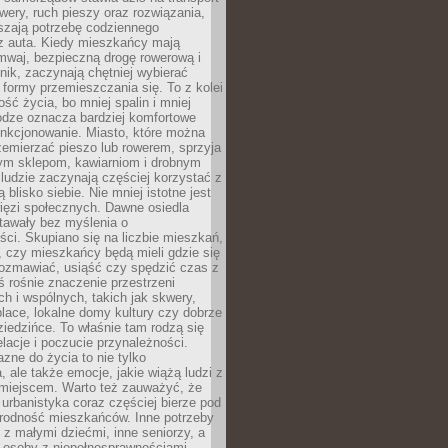
owery, ruch pieszy oraz rozwiązania,
szają potrzebę codziennego
 z auta. Kiedy mieszkańcy mają
mwaj, bezpieczną drogę rowerową i
nik, zaczynają chętniej wybierać
 formy przemieszczania się. To z kolei
ość życia, bo mniej spalin i mniej
odze oznacza bardziej komfortowe
unkcjonowanie. Miasto, które można
emierzać pieszo lub rowerem, sprzyja
nym sklepom, kawiarniom i drobnym
ludzie zaczynają częściej korzystać z
 blisko siebie. Nie mniej istotne jest
ięzi społecznych. Dawne osiedla
tawały bez myślenia o
ci. Skupiano się na liczbie mieszkań,
, czy mieszkańcy będą mieli gdzie się
rozmawiać, usiąść czy spędzić czas z
ś rośnie znaczenie przestrzeni
ch i wspólnych, takich jak skwery,
place, lokalne domy kultury czy dobrze
iedzińce. To właśnie tam rodzą się
elacje i poczucie przynależności.
azne do życia to nie tylko
a, ale także emocje, jakie wiążą ludzi z
miejscem. Warto też zauważyć, że
rbanistyka coraz częściej bierze pod
rodność mieszkańców. Inne potrzeby
 z małymi dziećmi, inne seniorzy, a
 osoby z niepełnosprawnościami.