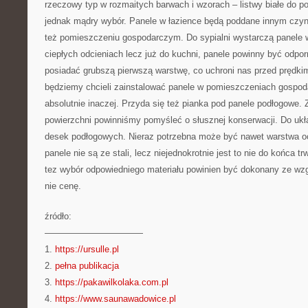
rzeczowy typ w rozmaitych barwach i wzorach – listwy białe do pod
jednak mądry wybór. Panele w łazience będą poddane innym czynn
też pomieszczeniu gospodarczym. Do sypialni wystarczą panele w
ciepłych odcieniach lecz już do kuchni, panele powinny być odpor
posiadać grubszą pierwszą warstwę, co uchroni nas przed prędkim
będziemy chcieli zainstalować panele w pomieszczeniach gospoda
absolutnie inaczej. Przyda się też pianka pod panele podłogowe.
powierzchni powinniśmy pomyśleć o słusznej konserwacji. Do ukła
desek podłogowych. Nieraz potrzebna może być nawet warstwa o
panele nie są ze stali, lecz niejednokrotnie jest to nie do końca t
tez wybór odpowiedniego materiału powinien być dokonany ze wzg
nie cenę.
źródło:
———————————
1.
https://ursulle.pl
2.
pełna publikacja
3.
https://pakawilkolaka.com.pl
4.
https://www.saunawadowice.pl