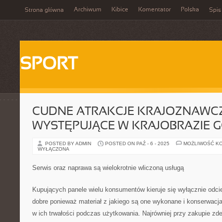
Archiwum
Kibice
Komentator
Polska
Strona główna
Spis
SPORT
CUDNE ATRAKCJE KRAJOZNAWC
WYSTĘPUJĄCE W KRAJOBRAZIE G
POSTED BY ADMIN
POSTED ON PAŹ - 6 - 2025
MOŻLIWOŚĆ K
WYŁĄCZONA
Serwis oraz naprawa są wielokrotnie wliczoną usługą
Kupujących panele wielu konsumentów kieruje się wyłącznie odcie
dobre ponieważ materiał z jakiego są one wykonane i konserwacj
w ich trwałości podczas użytkowania. Najrówniej przy zakupie zd