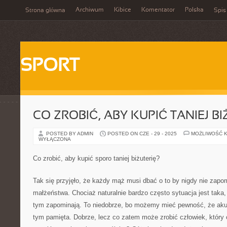
Archiwum
Kibice
Komentator
Polska
Strona główna
Spis
SPORT
CO ZROBIĆ, ABY KUPIĆ TANIEJ BI
POSTED BY ADMIN
POSTED ON CZE - 29 - 2025
MOŻLIWOŚĆ 
WYŁĄCZONA
Co zrobić, aby kupić sporo taniej biżuterię?
Tak się przyjęło, że każdy mąż musi dbać o to by nigdy nie zapo
małżeństwa. Chociaż naturalnie bardzo często sytuacja jest taka
tym zapominają. To niedobrze, bo możemy mieć pewność, że aku
tym pamięta. Dobrze, lecz co zatem może zrobić człowiek, który 