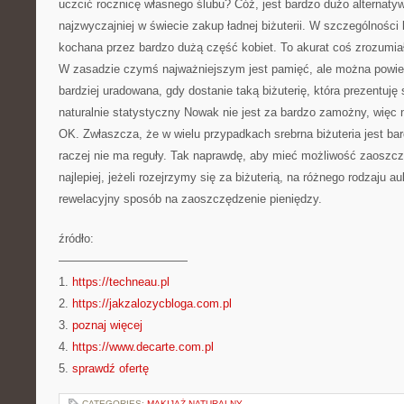
uczcić rocznicę własnego ślubu? Cóż, jest bardzo dużo alternatyw
najzwyczajniej w świecie zakup ładnej biżuterii. W szczególności b
kochana przez bardzo dużą część kobiet. To akurat coś zrozumia
W zasadzie czymś najważniejszym jest pamięć, ale można powied
bardziej uradowana, gdy dostanie taką biżuterię, która prezentuję
naturalnie statystyczny Nowak nie jest za bardzo zamożny, więc n
OK. Zwłaszcza, że w wielu przypadkach srebrna biżuteria jest bard
raczej nie ma reguły. Tak naprawdę, aby mieć możliwość zaoszcz
najlepiej, jeżeli rozejrzymy się za biżuterią, na różnego rodzaju a
rewelacyjny sposób na zaoszczędzenie pieniędzy.
źródło:
———————————
1.
https://techneau.pl
2.
https://jakzalozycbloga.com.pl
3.
poznaj więcej
4.
https://www.decarte.com.pl
5.
sprawdź ofertę
CATEGORIES:
MAKIJAŻ NATURALNY