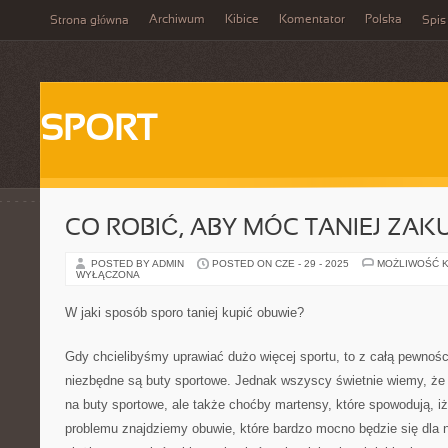
Archiwum
Kibice
Komentator
Polska
Strona główna
Spis
SPORT
CO ROBIĆ, ABY MÓC TANIEJ ZAK
POSTED BY ADMIN
POSTED ON CZE - 29 - 2025
MOŻLIWOŚĆ 
WYŁĄCZONA
W jaki sposób sporo taniej kupić obuwie?
Gdy chcielibyśmy uprawiać dużo więcej sportu, to z całą pewnośc
niezbędne są buty sportowe. Jednak wszyscy świetnie wiemy, że w
na buty sportowe, ale także choćby martensy, które spowodują, i
problemu znajdziemy obuwie, które bardzo mocno będzie się dla 