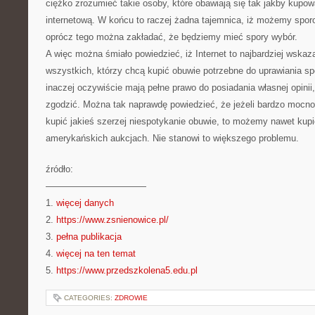
ciężko zrozumieć takie osoby, które obawiają się tak jakby kupo
internetową. W końcu to raczej żadna tajemnica, iż możemy spor
oprócz tego można zakładać, że będziemy mieć spory wybór.
A więc można śmiało powiedzieć, iż Internet to najbardziej wska
wszystkich, którzy chcą kupić obuwie potrzebne do uprawiania sp
inaczej oczywiście mają pełne prawo do posiadania własnej opinii, 
zgodzić. Można tak naprawdę powiedzieć, że jeżeli bardzo mocn
kupić jakieś szerzej niespotykanie obuwie, to możemy nawet kupi
amerykańskich aukcjach. Nie stanowi to większego problemu.
źródło:
———————————
1.
więcej danych
2.
https://www.zsnienowice.pl/
3.
pełna publikacja
4.
więcej na ten temat
5.
https://www.przedszkolena5.edu.pl
CATEGORIES:
ZDROWIE