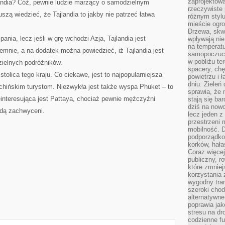
zaprojektow
andia? Cóż, pewnie ludzie marzący o samodzielnym
rzeczywiste 
szą wiedzieć, że Tajlandia to jakby nie patrzeć łatwa
różnym styl
mieście ogr
Drzewa, skw
ania, lecz jeśli w grę wchodzi Azja, Tajlandia jest
wpływają nie
na temperatu
emnie, a na dodatek można powiedzieć, iż Tajlandia jest
samopoczuci
w pobliżu te
ielnych podróżników.
spacery, chę
olica tego kraju. Co ciekawe, jest to najpopularniejsza
powietrzu i 
dniu. Zieleń
i chińskim turystom. Niezwykła jest także wyspa Phuket – to
sprawia, że 
interesująca jest Pattaya, chociaż pewnie mężczyźni
stają się ba
dziś na nowo
dą zachwyceni.
lecz jeden 
przestrzeni 
mobilność. 
podporządko
korków, hała
Coraz więcej
publiczny, r
które zmniej
korzystania
wygodny tra
szeroki chod
alternatywne
poprawia jak
stresu na dr
codzienne f