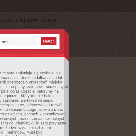
SCRIBE
FACEBOOK
TWITTER
miasta zmieniają się szybciej niż
 wcześniej. Jeszcze kilkanaście lat
sób postrzegało przestrzeń miejską
 miejsce pracy, zakupów i codziennych
 Dziś coraz częściej patrzymy na
a organizm, który ma nie tylko
 sprawnie, ale także wspierać
acje społeczne, odpoczynek i rozwój
 To właśnie dlatego tak wiele mówi
ych osiedlach, parkach kieszonkowych,
werowych, przestrzeniach wspólnych i
ciu do urbanistyki. Miasto przyjazne
e może być wyłącznie zbiorem
ic i parkingów. Musi być