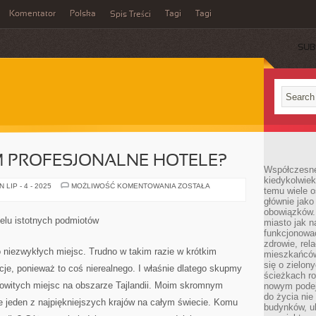
Komentator
Polska
Tagi
Tagi
Spis Treści
SUB
M PROFESJONALNE HOTELE?
Współczesne 
kiedykolwiek
CO
LIP - 4 - 2025
MOŻLIWOŚĆ KOMENTOWANIA
ZOSTAŁA
temu wiele o
OFERUJĄ
głównie jako
NAM
PROFESJONALNE
obowiązków.
HOTELE?
ielu istotnych podmiotów
miasto jak n
funkcjonować
zdrowie, rel
 niezwykłych miejsc. Trudno w takim razie w krótkim
mieszkańców.
się o zielon
kcje, ponieważ to coś nierealnego. I właśnie dlatego skupmy
ścieżkach ro
mowitych miejsc na obszarze Tajlandii. Moim skromnym
nowym podejś
do życia ni
e jeden z najpiękniejszych krajów na całym świecie. Komu
budynków, ul