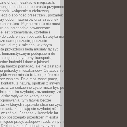
udzie chcą mieszkać w miejscach,
monijne, zadbane i po prostu przyjemne
 chodzi wyłącznie o efektowną
, lecz o spójność przestrzeni, porządek
bry dobór materiałów oraz szacunek
o charakteru. Piękne miasto nie musi
we ani przesadnie nowoczesne.
e jest przemyślane, czytelne i
 do codziennych potrzeb. Estetyka ma
sze samopoczucie, poczucie
twa i dumę z miejsca, w którym
ta przyszłości będą musiały łączyć
 z humanistycznym podejściem do
 Inteligentne systemy transportu,
dne budynki i dane o jakości
ogą bardzo pomagać, ale nie zastąpią
 na potrzeby mieszkańców. Ostatecznie
jektowane miasto to takie, które nie
lecz wspiera. Daje możliwość pracy,
kontaktu z naturą, spotkań z innymi
zucia, że codzienne życie może być po
niejsze. Im szybciej zrozumiemy, że
miejska wpływa na każdy aspekt
cjonowania, tym łatwiej będzie
ta, w których naprawdę chce się żyć.
miasta zmieniają się szybciej niż
 wcześniej. Jeszcze kilkanaście lat
sób postrzegało przestrzeń miejską
 miejsce pracy, zakupów i codziennych
 Dziś coraz częściej patrzymy na