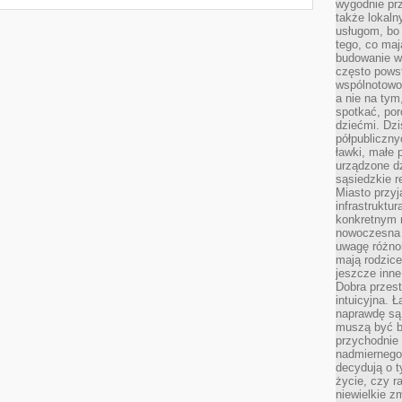
wygodnie prz
także lokal
usługom, bo 
tego, co mają
budowanie w
często pows
wspólnotowoś
a nie na tym
spotkać, po
dziećmi. Dzi
półpubliczny
ławki, małe 
urządzone dz
sąsiedzkie r
Miasto przyj
infrastruktur
konkretnym 
nowoczesna u
uwagę różno
mają rodzice
jeszcze inne
Dobra przest
intuicyjna. 
naprawdę są 
muszą być b
przychodnie
nadmiernego 
decydują o 
życie, czy r
niewielkie z