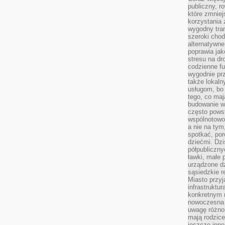
publiczny, r
które zmniej
korzystania
wygodny tra
szeroki chod
alternatywne
poprawia jak
stresu na dr
codzienne f
wygodnie prz
także lokal
usługom, bo 
tego, co mają
budowanie w
często pows
wspólnotowoś
a nie na tym
spotkać, po
dziećmi. Dzi
półpubliczny
ławki, małe 
urządzone dz
sąsiedzkie r
Miasto przyj
infrastruktur
konkretnym 
nowoczesna u
uwagę różno
mają rodzice
jeszcze inne