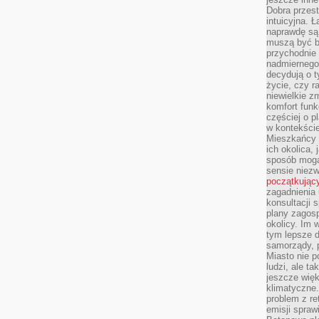
Dobra przest
intuicyjna. 
naprawdę są 
muszą być b
przychodnie
nadmiernego 
decydują o 
życie, czy r
niewielkie z
komfort funk
częściej o p
w kontekście
Mieszkańcy 
ich okolica, 
sposób mogą
sensie niezw
początkując
zagadnienia 
konsultacji 
plany zagos
okolicy. Im
tym lepsze 
samorządy, p
Miasto nie p
ludzi, ale t
jeszcze wię
klimatyczne.
problem z re
emisji spraw