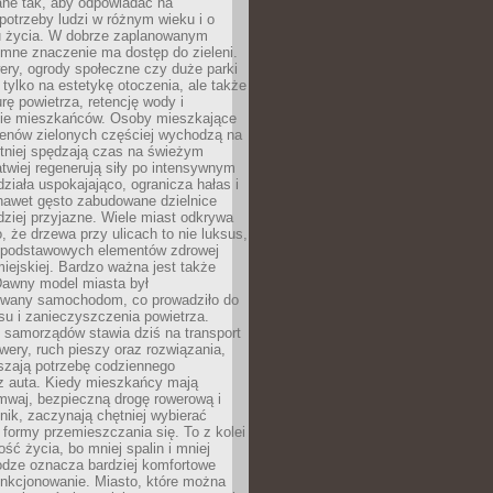
ane tak, aby odpowiadać na
potrzeby ludzi w różnym wieku i o
u życia. W dobrze zaplanowanym
omne znaczenie ma dostęp do zieleni.
ery, ogrody społeczne czy duże parki
 tylko na estetykę otoczenia, ale także
rę powietrza, retencję wody i
e mieszkańców. Osoby mieszkające
renów zielonych częściej wychodzą na
tniej spędzają czas na świeżym
łatwiej regenerują siły po intensywnym
 działa uspokajająco, ogranicza hałas i
nawet gęsto zabudowane dzielnice
rdziej przyjazne. Wiele miast odkrywa
, że drzewa przy ulicach to nie luksus,
z podstawowych elementów zdrowej
miejskiej. Bardzo ważna jest także
Dawny model miasta był
wany samochodom, co prowadziło do
su i zanieczyszczenia powietrza.
 samorządów stawia dziś na transport
owery, ruch pieszy oraz rozwiązania,
szają potrzebę codziennego
 z auta. Kiedy mieszkańcy mają
mwaj, bezpieczną drogę rowerową i
nik, zaczynają chętniej wybierać
 formy przemieszczania się. To z kolei
ość życia, bo mniej spalin i mniej
odze oznacza bardziej komfortowe
unkcjonowanie. Miasto, które można