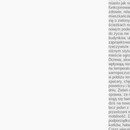
miasto jak n
funkcjonować
zdrowie, rel
mieszkańców.
się o zielon
ścieżkach ro
nowym podejś
do życia ni
budynków, ul
zaprojektow
rzeczywiste 
różnym styl
mieście ogr
Drzewa, skw
wpływają nie
na temperatu
samopoczuci
w pobliżu te
spacery, chę
powietrzu i 
dniu. Zieleń
sprawia, że 
stają się ba
dziś na nowo
lecz jeden 
przestrzeni 
mobilność. 
podporządko
korków, hała
Coraz więcej