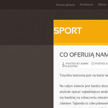
Archiwum
Kibice
Strona główna
SPORT
CO OFERUJĄ NA
POSTED BY ADMIN
POSTED ON 
WYŁĄCZONA
Turystka tworzona jest na bazie w
Na całym świecie jest bardzo dużo
artykule opisać najładniejsze atra
się bardziej na zobaczeniu niesa
zdaniem Tajlandia to zdecydowani