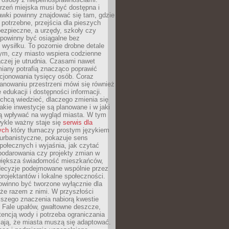
rzeń miejska musi być dostępna i
Ławki powinny znajdować się tam, gdzie
potrzebne, przejścia dla pieszych
ezpieczne, a urzędy, szkoły czy
 powinny być osiągalne bez
wysiłku. To pozornie drobne detale
tym, czy miasto wspiera codzienne
aczej je utrudnia. Czasami nawet
miany potrafią znacząco poprawić
cjonowania tysięcy osób. Coraz
lanowaniu przestrzeni mówi się również
 edukacji i dostępności informacji.
chcą wiedzieć, dlaczego zmienia się
jakie inwestycje są planowane i w jaki
 wpływać na wygląd miasta. W tym
ykle ważny staje się
serwis dla
ych
który tłumaczy prostym językiem
urbanistyczne, pokazuje sens
społecznych i wyjaśnia, jak czytać
podarowania czy projekty zmian w
 większa świadomość mieszkańców,
decyzje podejmowane wspólnie przez
rojektantów i lokalne społeczności.
owinno być tworzone wyłącznie dla
akże razem z nimi. W przyszłości
kszego znaczenia nabiorą kwestie
 Fale upałów, gwałtowne deszcze,
tencją wody i potrzeba ograniczania
iają, że miasta muszą się adaptować.