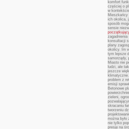
komfort funk
częściej o p
w kontekście
Mieszkańcy 
ich okolica, 
sposób mogą
sensie niezw
początkując
zagadnienia 
konsultacji 
plany zagos
okolicy. Im
tym lepsze 
samorządy, p
Miasto nie p
ludzi, ale t
jeszcze wię
klimatyczne.
problem z re
emisji spraw
Betonowe pla
powierzchnie
zieleni, og
pozwalający
skracaniu ł
tworzeniu dz
projektowani
można było 
nie tylko po
presję na śr