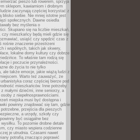
emierzać pieszo lub rowerem, sprzyja
nym sklepom, kawiarniom i drobnym
ludzie zaczynają częściej korzystać z
 blisko siebie. Nie mniej istotne jest
ięzi społecznych. Dawne osiedla
tawały bez myślenia o
ci. Skupiano się na liczbie mieszkań,
, czy mieszkańcy będą mieli gdzie się
rozmawiać, usiąść czy spędzić czas z
ś rośnie znaczenie przestrzeni
ch i wspólnych, takich jak skwery,
place, lokalne domy kultury czy dobrze
iedzińce. To właśnie tam rodzą się
elacje i poczucie przynależności.
azne do życia to nie tylko
a, ale także emocje, jakie wiążą ludzi z
miejscem. Warto też zauważyć, że
rbanistyka coraz częściej bierze pod
rodność mieszkańców. Inne potrzeby
 z małymi dziećmi, inne seniorzy, a
 osoby z niepełnosprawnościami.
rzeń miejska musi być dostępna i
Ławki powinny znajdować się tam, gdzie
potrzebne, przejścia dla pieszych
ezpieczne, a urzędy, szkoły czy
 powinny być osiągalne bez
wysiłku. To pozornie drobne detale
tym, czy miasto wspiera codzienne
aczej je utrudnia. Czasami nawet
miany potrafią znacząco poprawić