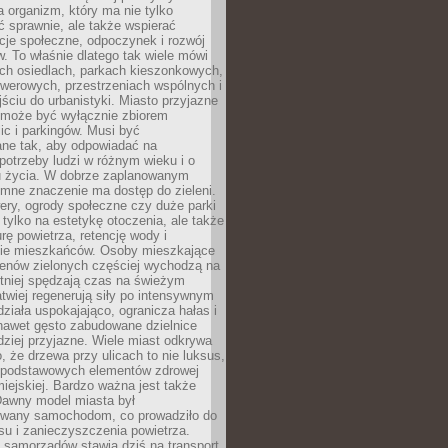
a organizm, który ma nie tylko
 sprawnie, ale także wspierać
acje społeczne, odpoczynek i rozwój
 To właśnie dlatego tak wiele mówi
ych osiedlach, parkach kieszonkowych,
werowych, przestrzeniach wspólnych i
ciu do urbanistyki. Miasto przyjazne
e może być wyłącznie zbiorem
ic i parkingów. Musi być
ane tak, aby odpowiadać na
potrzeby ludzi w różnym wieku i o
u życia. W dobrze zaplanowanym
omne znaczenie ma dostęp do zieleni.
ery, ogrody społeczne czy duże parki
 tylko na estetykę otoczenia, ale także
rę powietrza, retencję wody i
e mieszkańców. Osoby mieszkające
renów zielonych częściej wychodzą na
tniej spędzają czas na świeżym
łatwiej regenerują siły po intensywnym
 działa uspokajająco, ogranicza hałas i
nawet gęsto zabudowane dzielnice
rdziej przyjazne. Wiele miast odkrywa
, że drzewa przy ulicach to nie luksus,
z podstawowych elementów zdrowej
miejskiej. Bardzo ważna jest także
Dawny model miasta był
wany samochodom, co prowadziło do
su i zanieczyszczenia powietrza.
 samorządów stawia dziś na transport