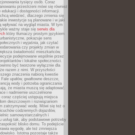
cjonowania tysięcy osób. Coraz
lanowaniu przestrzeni mówi się również
 edukacji i dostępności informacji.
chcą wiedzieć, dlaczego zmienia się
jakie inwestycje są planowane i w jaki
 wpływać na wygląd miasta. W tym
ykle ważny staje się
serwis dla
ych
który tłumaczy prostym językiem
urbanistyczne, pokazuje sens
społecznych i wyjaśnia, jak czytać
podarowania czy projekty zmian w
 większa świadomość mieszkańców,
decyzje podejmowane wspólnie przez
rojektantów i lokalne społeczności.
owinno być tworzone wyłącznie dla
akże razem z nimi. W przyszłości
kszego znaczenia nabiorą kwestie
 Fale upałów, gwałtowne deszcze,
tencją wody i potrzeba ograniczania
iają, że miasta muszą się adaptować.
ce i nadmiernie uszczelnione
 coraz częściej ustępują miejsca
rodom deszczowym i rozwiązaniom
m zatrzymywać wodę. Mówi się też o
ańcuchów codziennych dojazdów,
ielnic samowystarczalnych i
u usług tak, aby podstawowe potrzeby
zaspokoić blisko domu. To podejście
prawia wygodę, ale też zmniejsza
odowisko. Istotna pozostaje także