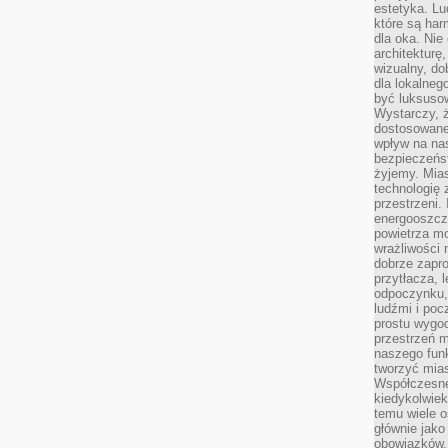
estetyka. L
które są har
dla oka. Nie
architekturę
wizualny, do
dla lokalneg
być luksuso
Wystarczy, ż
dostosowane
wpływ na na
bezpieczeńs
żyjemy. Mias
technologię
przestrzeni.
energooszczę
powietrza m
wrażliwości
dobrze zapro
przytłacza, 
odpoczynku, 
ludźmi i poc
prostu wygod
przestrzeń 
naszego funk
tworzyć mias
Współczesne 
kiedykolwiek
temu wiele o
głównie jako
obowiązków.