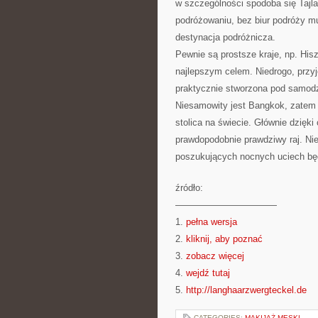
w szczególności spodoba się Tajl
podróżowaniu, bez biur podróży mu
destynacja podróżnicza.
Pewnie są prostsze kraje, np. Hiszp
najlepszym celem. Niedrogo, przyj
praktycznie stworzona pod samodz
Niesamowity jest Bangkok, zatem st
stolica na świecie. Głównie dzięk
prawdopodobnie prawdziwy raj. Nie
poszukujących nocnych uciech bę
źródło:
———————————
1.
pełna wersja
2.
kliknij, aby poznać
3.
zobacz więcej
4.
wejdź tutaj
5.
http://langhaarzwergteckel.de
CATEGORIES:
MAKIJAŻ MĘSKI