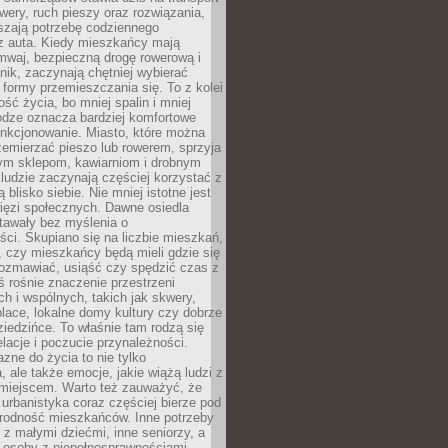
owery, ruch pieszy oraz rozwiązania,
szają potrzebę codziennego
 z auta. Kiedy mieszkańcy mają
mwaj, bezpieczną drogę rowerową i
nik, zaczynają chętniej wybierać
 formy przemieszczania się. To z kolei
ość życia, bo mniej spalin i mniej
odze oznacza bardziej komfortowe
unkcjonowanie. Miasto, które można
emierzać pieszo lub rowerem, sprzyja
nym sklepom, kawiarniom i drobnym
ludzie zaczynają częściej korzystać z
 blisko siebie. Nie mniej istotne jest
ięzi społecznych. Dawne osiedla
tawały bez myślenia o
ci. Skupiano się na liczbie mieszkań,
, czy mieszkańcy będą mieli gdzie się
rozmawiać, usiąść czy spędzić czas z
ś rośnie znaczenie przestrzeni
ch i wspólnych, takich jak skwery,
place, lokalne domy kultury czy dobrze
iedzińce. To właśnie tam rodzą się
elacje i poczucie przynależności.
azne do życia to nie tylko
a, ale także emocje, jakie wiążą ludzi z
miejscem. Warto też zauważyć, że
rbanistyka coraz częściej bierze pod
rodność mieszkańców. Inne potrzeby
 z małymi dziećmi, inne seniorzy, a
 osoby z niepełnosprawnościami.