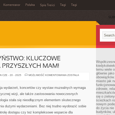
Komentator
Polska
Tagi
Tagi
Spis Treści
SUB
ZYŃSTWO: KLUCZOWE
Współczesne 
A PRZYSZŁYCH MAM!
kiedykolwiek
temu wiele o
głównie jako
CIĄŻA
 CZE - 20 - 2025
MOŻLIWOŚĆ KOMENTOWANIA
ZOSTAŁA
obowiązków.
I
MACIERZYŃSTWO:
miasto jak n
KLUCZOWE
funkcjonować
INFORMACJE
cja wydarzeń, koncertów czy wystaw muzealnych wymaga
zdrowie, rel
DLA
PRZYSZŁYCH
mieszkańców.
ystycznej wizji, ale także zastosowania nowoczesnych
MAM!
się o zielon
ologia stała się nieodłącznym elementem skutecznego
ścieżkach ro
nowym podejś
ia dużymi wydarzeniami. Bez niej trudno wyobrazić sobie
do życia ni
budynków, ul
ntrolę dostępu czy też kompleksowe wsparcie dla