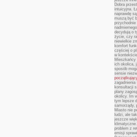
Dobra przest
intuicyjna. 
naprawdę są 
muszą być b
przychodnie
nadmiernego 
decydują o 
życie, czy r
niewielkie z
komfort funk
częściej o p
w kontekście
Mieszkańcy 
ich okolica, 
sposób mogą
sensie niezw
początkując
zagadnienia 
konsultacji 
plany zagos
okolicy. Im
tym lepsze 
samorządy, p
Miasto nie p
ludzi, ale t
jeszcze wię
klimatyczne.
problem z re
emisji spraw