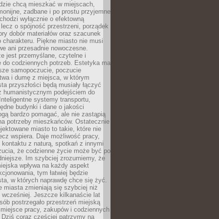
udzie chcą mieszkać w miejscach,
monijne, zadbane i po prostu przyjemne
 chodzi wyłącznie o efektowną
, lecz o spójność przestrzeni, porządek
bry dobór materiałów oraz szacunek
o charakteru. Piękne miasto nie musi
we ani przesadnie nowoczesne.
e jest przemyślane, czytelne i
 do codziennych potrzeb. Estetyka ma
sze samopoczucie, poczucie
twa i dumę z miejsca, w którym
ta przyszłości będą musiały łączyć
 z humanistycznym podejściem do
 Inteligentne systemy transportu,
dne budynki i dane o jakości
ogą bardzo pomagać, ale nie zastąpią
 na potrzeby mieszkańców. Ostatecznie
jektowane miasto to takie, które nie
lecz wspiera. Daje możliwość pracy,
kontaktu z naturą, spotkań z innymi
zucia, że codzienne życie może być po
niejsze. Im szybciej zrozumiemy, że
miejska wpływa na każdy aspekt
cjonowania, tym łatwiej będzie
ta, w których naprawdę chce się żyć.
miasta zmieniają się szybciej niż
 wcześniej. Jeszcze kilkanaście lat
sób postrzegało przestrzeń miejską
 miejsce pracy, zakupów i codziennych
 Dziś coraz częściej patrzymy na