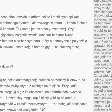
zaprojektow
rzeczywiste 
różnym styl
mieście ogr
Drzewa, skw
ązań chmurowych, platform online i mobilnych aplikacji,
wpływają nie
brze dobranego systemu alarmowego w domu — każda funkcja
na temperatu
samopoczuci
ać komfort. Tak samo jest w branży eventowej. Czy
w pobliżu te
spacery, chę
wyglądałoby zorganizowanie koncertu bez możliwości
powietrzu i 
z internet albo bez systemu, który automatycznie przydziela
dniu. Zieleń
sprawia, że 
zbudować konstrukcję z kart do gry — na dłuższą metę
stają się ba
dziś na nowo
lecz jeden 
przestrzeni 
mobilność. 
o działa?
podporządko
korków, hała
Coraz więcej
publiczny, r
ą na pełną automatyzację procesu sprzedaży biletów, a co
które zmniej
roblemów związanych z obsługą na miejscu. Przykład?
korzystania
wygodny tra
ń integrują się z kalendarzami na smartfonach, tworząc
szeroki chod
mu. Uczestnicy mogą kupić bilety w kilka sekund, a
alternatywne
poprawia jak
tatystyki w czasie rzeczywistym — to trochę jak posiadanie
stresu na dr
codzienne f
która czuwa nad wszystkim 24/7.