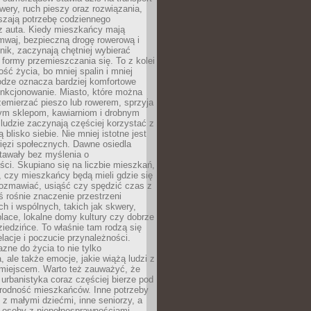
owery, ruch pieszy oraz rozwiązania,
szają potrzebę codziennego
 z auta. Kiedy mieszkańcy mają
mwaj, bezpieczną drogę rowerową i
nik, zaczynają chętniej wybierać
 formy przemieszczania się. To z kolei
ość życia, bo mniej spalin i mniej
odze oznacza bardziej komfortowe
unkcjonowanie. Miasto, które można
emierzać pieszo lub rowerem, sprzyja
nym sklepom, kawiarniom i drobnym
ludzie zaczynają częściej korzystać z
 blisko siebie. Nie mniej istotne jest
ięzi społecznych. Dawne osiedla
tawały bez myślenia o
ci. Skupiano się na liczbie mieszkań,
, czy mieszkańcy będą mieli gdzie się
rozmawiać, usiąść czy spędzić czas z
ś rośnie znaczenie przestrzeni
ch i wspólnych, takich jak skwery,
place, lokalne domy kultury czy dobrze
iedzińce. To właśnie tam rodzą się
elacje i poczucie przynależności.
azne do życia to nie tylko
a, ale także emocje, jakie wiążą ludzi z
miejscem. Warto też zauważyć, że
rbanistyka coraz częściej bierze pod
rodność mieszkańców. Inne potrzeby
 z małymi dziećmi, inne seniorzy, a
 osoby z niepełnosprawnościami.