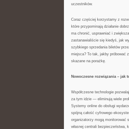
uczestników.
Coraz częściej korzystamy z rozwi
które przypominają działanie do
ma chronić, usprawniać i zwiększ
zastanawialiście się kiedyś, jak 
szybkiego sprzedania biletów prze
miejsca? To tak, jakby próbować 
skazane na porażkę.
Nowoczesne rozwiązania – jak t
Współczesne technologie pozwalaj
za tym idzie — eliminują wiele p
Systemy online do obsługi wydarze
spójną całość cyfrowego ekosyste
organizatorzy mogą monitorować s
własnej centrali bezpieczeństwa, 