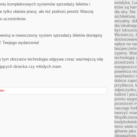
estetyka. L
żeniu kompleksowych systemów sprzedaży biletów i
które są har
e tylko ułatwia pracę, ale też podnosi prestiż Waszej
dla oka. Nie
architekturę
o uczestników.
wizualny, do
dla lokalneg
być luksuso
Wystarczy, ż
nwestuj w nowoczesny system sprzedaży biletów dostępny
dostosowane
ść Twojego wydarzenia!
wpływ na na
bezpieczeńs
żyjemy. Mias
technologię
 tym obszarze technologia odgrywa coraz ważniejszą rolę
przestrzeni.
ujących dziecka czy młodych mam.
energooszczę
powietrza m
wrażliwości
dobrze zapro
przytłacza, 
odpoczynku, 
WKI
ludźmi i poc
prostu wygod
przestrzeń 
naszego funk
tworzyć mias
Współczesne 
kiedykolwiek
temu wiele o
głównie jako
obowiązków.