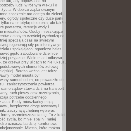
ane tak, aby odpowiadać na
potrzeby ludzi w różnym wieku i o
u życia. W dobrze zaplanowanym
omne znaczenie ma dostęp do zieleni.
ery, ogrody społeczne czy duże parki
 tylko na estetykę otoczenia, ale także
rę powietrza, retencję wody i
e mieszkańców. Osoby mieszkające
renów zielonych częściej wychodzą na
tniej spędzają czas na świeżym
łatwiej regenerują siły po intensywnym
 działa uspokajająco, ogranicza hałas i
nawet gęsto zabudowane dzielnice
rdziej przyjazne. Wiele miast odkrywa
, że drzewa przy ulicach to nie luksus,
z podstawowych elementów zdrowej
miejskiej. Bardzo ważna jest także
Dawny model miasta był
wany samochodom, co prowadziło do
su i zanieczyszczenia powietrza.
 samorządów stawia dziś na transport
owery, ruch pieszy oraz rozwiązania,
szają potrzebę codziennego
 z auta. Kiedy mieszkańcy mają
mwaj, bezpieczną drogę rowerową i
nik, zaczynają chętniej wybierać
 formy przemieszczania się. To z kolei
ość życia, bo mniej spalin i mniej
odze oznacza bardziej komfortowe
unkcjonowanie. Miasto, które można