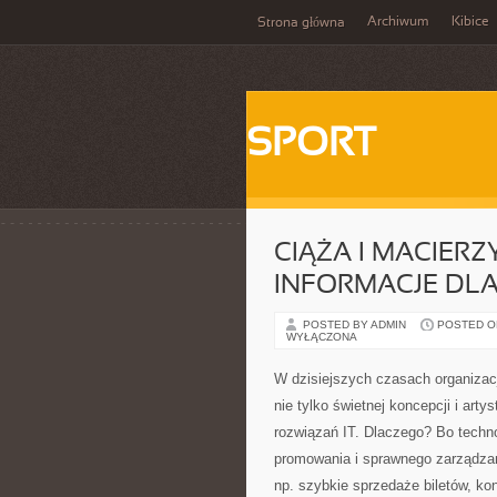
Archiwum
Kibice
Strona główna
SPORT
CIĄŻA I MACIER
INFORMACJE DL
POSTED BY ADMIN
POSTED ON
WYŁĄCZONA
W dzisiejszych czasach organiza
nie tylko świetnej koncepcji i art
rozwiązań IT. Dlaczego? Bo techn
promowania i sprawnego zarządzan
np. szybkie sprzedaże biletów, ko