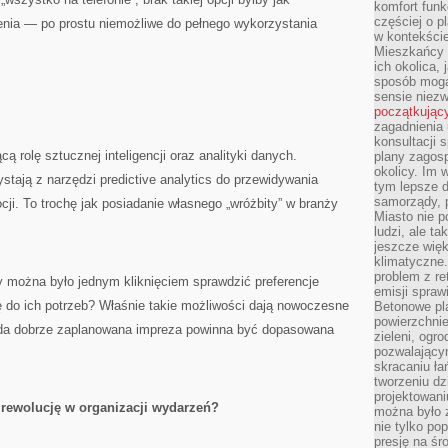
komfort funk
częściej o p
ienia — po prostu niemożliwe do pełnego wykorzystania
w kontekście
Mieszkańcy 
ich okolica, 
sposób mogą
sensie niezw
początkując
zagadnienia 
konsultacji 
ą rolę sztucznej inteligencji oraz analityki danych.
plany zagos
okolicy. Im
stają z narzędzi predictive analytics do przewidywania
tym lepsze 
samorządy, p
cji. To trochę jak posiadanie własnego „wróżbity” w branży
Miasto nie p
ludzi, ale t
jeszcze wię
klimatyczne.
problem z re
y można było jednym kliknięciem sprawdzić preferencje
emisji spraw
ę do ich potrzeb? Właśnie takie możliwości dają nowoczesne
Betonowe pla
powierzchnie
żda dobrze zaplanowana impreza powinna być dopasowana
zieleni, og
pozwalający
skracaniu ł
tworzeniu dz
projektowani
 rewolucję w organizacji wydarzeń?
można było 
nie tylko po
presję na śr