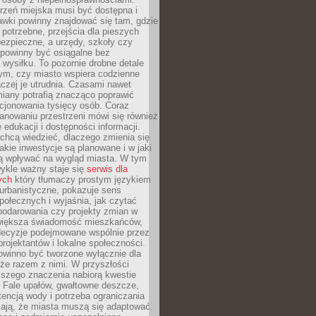
rzeń miejska musi być dostępna i
Ławki powinny znajdować się tam, gdzie
potrzebne, przejścia dla pieszych
ezpieczne, a urzędy, szkoły czy
 powinny być osiągalne bez
wysiłku. To pozornie drobne detale
tym, czy miasto wspiera codzienne
aczej je utrudnia. Czasami nawet
miany potrafią znacząco poprawić
cjonowania tysięcy osób. Coraz
lanowaniu przestrzeni mówi się również
 edukacji i dostępności informacji.
chcą wiedzieć, dlaczego zmienia się
jakie inwestycje są planowane i w jaki
 wpływać na wygląd miasta. W tym
ykle ważny staje się
serwis dla
ych
który tłumaczy prostym językiem
urbanistyczne, pokazuje sens
społecznych i wyjaśnia, jak czytać
podarowania czy projekty zmian w
 większa świadomość mieszkańców,
decyzje podejmowane wspólnie przez
rojektantów i lokalne społeczności.
owinno być tworzone wyłącznie dla
akże razem z nimi. W przyszłości
kszego znaczenia nabiorą kwestie
 Fale upałów, gwałtowne deszcze,
tencją wody i potrzeba ograniczania
iają, że miasta muszą się adaptować.