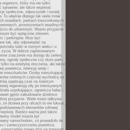
a organizm, który ma nie tylko
 sprawnie, ale także wspierać
acje społeczne, odpoczynek i rozwój
 To właśnie dlatego tak wiele mówi
ych osiedlach, parkach kieszonkowych,
werowych, przestrzeniach wspólnych i
ciu do urbanistyki. Miasto przyjazne
e może być wyłącznie zbiorem
ic i parkingów. Musi być
ane tak, aby odpowiadać na
potrzeby ludzi w różnym wieku i o
u życia. W dobrze zaplanowanym
omne znaczenie ma dostęp do zieleni.
ery, ogrody społeczne czy duże parki
 tylko na estetykę otoczenia, ale także
rę powietrza, retencję wody i
e mieszkańców. Osoby mieszkające
renów zielonych częściej wychodzą na
tniej spędzają czas na świeżym
łatwiej regenerują siły po intensywnym
 działa uspokajająco, ogranicza hałas i
nawet gęsto zabudowane dzielnice
rdziej przyjazne. Wiele miast odkrywa
, że drzewa przy ulicach to nie luksus,
z podstawowych elementów zdrowej
miejskiej. Bardzo ważna jest także
Dawny model miasta był
wany samochodom, co prowadziło do
su i zanieczyszczenia powietrza.
 samorządów stawia dziś na transport