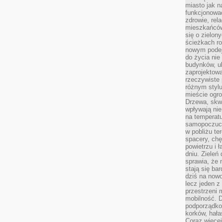
miasto jak n
funkcjonować
zdrowie, rel
mieszkańców.
się o zielon
ścieżkach ro
nowym podejś
do życia ni
budynków, ul
zaprojektow
rzeczywiste 
różnym styl
mieście ogr
Drzewa, skw
wpływają nie
na temperatu
samopoczuci
w pobliżu te
spacery, chę
powietrzu i 
dniu. Zieleń
sprawia, że 
stają się ba
dziś na nowo
lecz jeden 
przestrzeni 
mobilność. 
podporządko
korków, hała
Coraz więcej