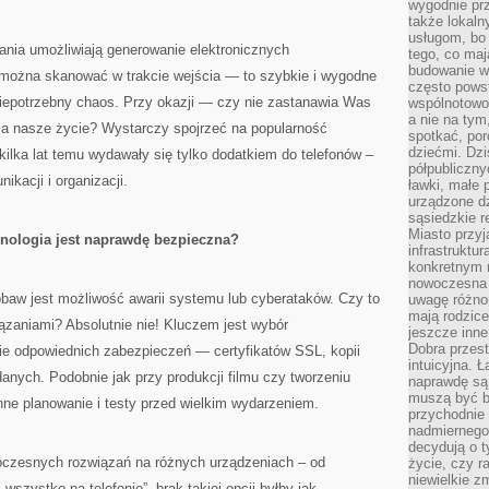
wygodnie prz
także lokal
usługom, bo 
nia umożliwiają generowanie elektronicznych
tego, co mają
budowanie w
e można skanować w trakcie wejścia — to szybkie i wygodne
często pows
i niepotrzebny chaos. Przy okazji — czy nie zastanawia Was
wspólnotowoś
a nie na tym
nia nasze życie? Wystarczy spojrzeć na popularność
spotkać, po
dziećmi. Dzi
 kilka lat temu wydawały się tylko dodatkiem do telefonów –
półpubliczny
kacji i organizacji.
ławki, małe 
urządzone dz
sąsiedzkie r
Miasto przyj
nologia jest naprawdę bezpieczna?
infrastruktur
konkretnym 
nowoczesna u
aw jest możliwość awarii systemu lub cyberataków. Czy to
uwagę różno
mają rodzice
ązaniami? Absolutnie nie! Kluczem jest wybór
jeszcze inne
Dobra przest
ie odpowiednich zabezpieczeń — certyfikatów SSL, kopii
intuicyjna. 
nych. Podobnie jak przy produkcji filmu czy tworzeniu
naprawdę są 
muszą być b
nne planowanie i testy przed wielkim wydarzeniem.
przychodnie
nadmiernego 
decydują o 
oczesnych rozwiązań na różnych urządzeniach – od
życie, czy r
niewielkie z
szystko na telefonie”, brak takiej opcji byłby jak