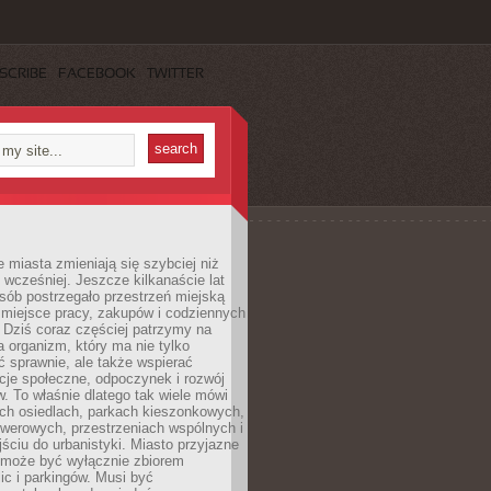
SCRIBE
FACEBOOK
TWITTER
miasta zmieniają się szybciej niż
 wcześniej. Jeszcze kilkanaście lat
sób postrzegało przestrzeń miejską
 miejsce pracy, zakupów i codziennych
 Dziś coraz częściej patrzymy na
a organizm, który ma nie tylko
 sprawnie, ale także wspierać
acje społeczne, odpoczynek i rozwój
 To właśnie dlatego tak wiele mówi
ych osiedlach, parkach kieszonkowych,
werowych, przestrzeniach wspólnych i
ciu do urbanistyki. Miasto przyjazne
e może być wyłącznie zbiorem
ic i parkingów. Musi być