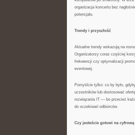
organizacja koncertu bez nagłośn
potencjału.
Trendy i przyszłość
Aktualne trendy wskazują na rosnąc
Organizatorzy coraz częściej korzy
frekwencji czy optymalizacji promo
eventowej.
Pomyślcie tylko: co by było, gdyb
uczestników lub dostosować ofert
rozwiązania IT — bo przecież ka
do oczekiwań odbiorców.
Czy jesteście gotowi na cyfrową