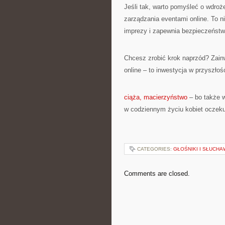
Jeśli tak, warto pomyśleć o wdro
zarządzania eventami online. To ni
imprezy i zapewnia bezpieczeństw
Chcesz zrobić krok naprzód? Zai
online – to inwestycja w przyszło
ciąża, macierzyństwo
– bo także w
w codziennym życiu kobiet oczek
CATEGORIES:
GŁOŚNIKI I SŁUCHA
Comments are closed.