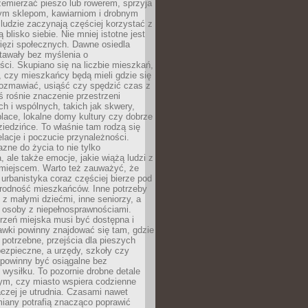
emierzać pieszo lub rowerem, sprzyja
nym sklepom, kawiarniom i drobnym
ludzie zaczynają częściej korzystać z
 blisko siebie. Nie mniej istotne jest
ięzi społecznych. Dawne osiedla
tawały bez myślenia o
ci. Skupiano się na liczbie mieszkań,
, czy mieszkańcy będą mieli gdzie się
rozmawiać, usiąść czy spędzić czas z
ś rośnie znaczenie przestrzeni
ch i wspólnych, takich jak skwery,
place, lokalne domy kultury czy dobrze
iedzińce. To właśnie tam rodzą się
elacje i poczucie przynależności.
azne do życia to nie tylko
a, ale także emocje, jakie wiążą ludzi z
miejscem. Warto też zauważyć, że
rbanistyka coraz częściej bierze pod
rodność mieszkańców. Inne potrzeby
 z małymi dziećmi, inne seniorzy, a
 osoby z niepełnosprawnościami.
rzeń miejska musi być dostępna i
Ławki powinny znajdować się tam, gdzie
potrzebne, przejścia dla pieszych
ezpieczne, a urzędy, szkoły czy
 powinny być osiągalne bez
wysiłku. To pozornie drobne detale
tym, czy miasto wspiera codzienne
aczej je utrudnia. Czasami nawet
miany potrafią znacząco poprawić