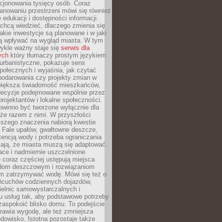
cjonowania tysięcy osób. Coraz
lanowaniu przestrzeni mówi się również
 edukacji i dostępności informacji.
chcą wiedzieć, dlaczego zmienia się
jakie inwestycje są planowane i w jaki
 wpływać na wygląd miasta. W tym
ykle ważny staje się
serwis dla
ych
który tłumaczy prostym językiem
urbanistyczne, pokazuje sens
społecznych i wyjaśnia, jak czytać
podarowania czy projekty zmian w
 większa świadomość mieszkańców,
decyzje podejmowane wspólnie przez
rojektantów i lokalne społeczności.
owinno być tworzone wyłącznie dla
akże razem z nimi. W przyszłości
kszego znaczenia nabiorą kwestie
 Fale upałów, gwałtowne deszcze,
tencją wody i potrzeba ograniczania
iają, że miasta muszą się adaptować.
ce i nadmiernie uszczelnione
 coraz częściej ustępują miejsca
rodom deszczowym i rozwiązaniom
m zatrzymywać wodę. Mówi się też o
ańcuchów codziennych dojazdów,
ielnic samowystarczalnych i
u usług tak, aby podstawowe potrzeby
zaspokoić blisko domu. To podejście
prawia wygodę, ale też zmniejsza
odowisko. Istotna pozostaje także