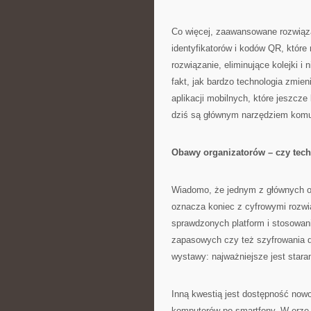
Co więcej, zaawansowane rozwiąza
identyfikatorów i kodów QR, któr
rozwiązanie, eliminujące kolejki 
fakt, jak bardzo technologia zmie
aplikacji mobilnych, które jeszcze
dziś są głównym narzędziem komuni
Obawy organizatorów – czy tech
Wiadomo, że jednym z głównych ob
oznacza koniec z cyfrowymi rozwi
sprawdzonych platform i stosowan
zapasowych czy też szyfrowania da
wystawy: najważniejsze jest stara
Inną kwestią jest dostępność now
komputerów po smartfony. W erze „w