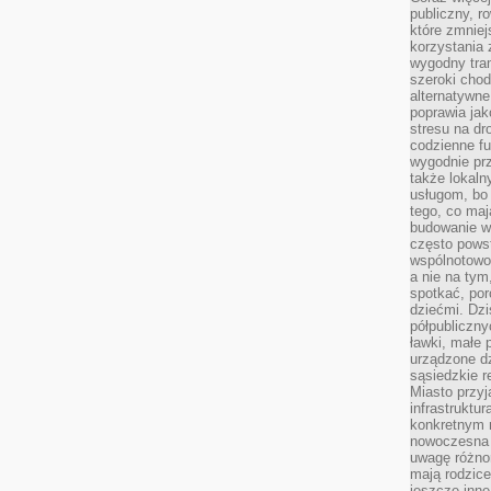
publiczny, r
które zmniej
korzystania
wygodny tra
szeroki chod
alternatywne
poprawia jak
stresu na dr
codzienne f
wygodnie prz
także lokal
usługom, bo 
tego, co mają
budowanie w
często pows
wspólnotowoś
a nie na tym
spotkać, po
dziećmi. Dzi
półpubliczny
ławki, małe 
urządzone dz
sąsiedzkie r
Miasto przyj
infrastruktur
konkretnym 
nowoczesna u
uwagę różno
mają rodzice
jeszcze inne