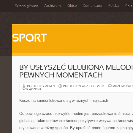
Archiwum
Kibice
Komentator
Polska
Strona główna
Spis
SPORT
BY USŁYSZEĆ ULUBIONĄ MELODI
PEWNYCH MOMENTACH
POSTED BY ADMIN
POSTED ON WRZ - 17 - 2025
MOŻLIWOŚĆ 
WYŁĄCZONA
Kosze na śmieci lokowane są w różnych miejscach
Od pewnego czasu niezwykle modne jest porządkowanie śmieci. J
globalną. Takie sortowanie śmieci pozytywnie wpływa na środowi
utylizowane w różny sposób. By uprościć pracę figurom zajmujący