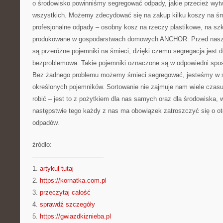
o środowisko powinniśmy segregować odpady, jakie przecież wy
wszystkich. Możemy zdecydować się na zakup kilku koszy na śm
profesjonalne odpady – osobny kosz na rzeczy plastikowe, na szk
produkowane w gospodarstwach domowych ANCHOR. Przed naszy
są przeróżne pojemniki na śmieci, dzięki czemu segregacja jest d
bezproblemowa. Takie pojemniki oznaczone są w odpowiedni sposó
Bez żadnego problemu możemy śmieci segregować, jesteśmy w s
określonych pojemników. Sortowanie nie zajmuje nam wiele czasu
robić – jest to z pożytkiem dla nas samych oraz dla środowiska,
następstwie tego każdy z nas ma obowiązek zatroszczyć się o ot
odpadów.
źródło:
———————————
1.
artykuł tutaj
2.
https://kornatka.com.pl
3.
przeczytaj całość
4.
sprawdź szczegóły
5.
https://gwiazdkiznieba.pl