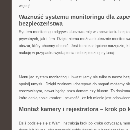
więcej!
Ważność ​systemu⁣ monitoringu dla ⁤zape
bezpieczeństwa
System monitoringu odgrywa kluczową⁣ rolę w‌ zapewnianiu bezpi
prywatnych, jak i firm. ⁢Dzięki niemu można skutecznie monitorow
⁤obszar, który chcemy chronić. Jest to niezastąpione narzędzie, ⁢
⁣reakcję w przypadku wystąpienia niebezpiecznej sytuacji.
Montując system monitoringu, inwestujemy nie tylko w ⁤nasze​ bez
spokój​ umysłu. Dzięki zdalnemu dostępowi⁢ do ​nagrań ‍możemy ​śl
‌rzeczywistym, nawet będąc poza⁢ domem czy⁢ biurem. To‌ doskona
które cenią⁤ sobie komfort i pewność, że ich mienie jest odpowiedn
Montaż​ kamery i rejestratora – ​krok po 
Dziś podzielę się​ z ‍Wami instrukcją krok po kroku⁣ dotyczącą monta