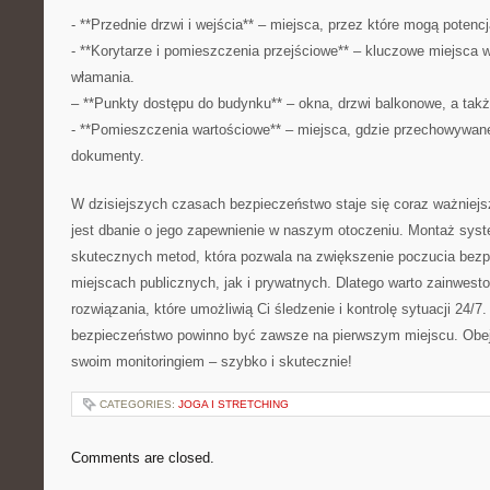
-⁤ **Przednie drzwi i wejścia** ‌– miejsca, ​przez które ‌mogą potencj
-⁣ **Korytarze i pomieszczenia‌ przejściowe**⁢ – kluczowe‌ miejsca 
włamania.
– ⁢**Punkty dostępu do budynku** – ​okna, drzwi ​balkonowe, ⁢a takż
-​ **Pomieszczenia wartościowe** – ‌miejsca, gdzie ⁤przechowywan
dokumenty.
W dzisiejszych czasach bezpieczeństwo staje się⁤ coraz ​ważniejs
jest dbanie⁣ o jego zapewnienie w ⁣naszym otoczeniu. Montaż syst
skutecznych metod, która pozwala na zwiększenie poczucia bez
miejscach publicznych, jak i prywatnych. Dlatego ‌warto zainwesto
rozwiązania, które umożliwią Ci śledzenie ‍i kontrolę sytuacji 24/7
bezpieczeństwo powinno być zawsze na pierwszym miejscu. Obejd
swoim monitoringiem – szybko i skutecznie!
CATEGORIES:
JOGA I STRETCHING
Comments are closed.