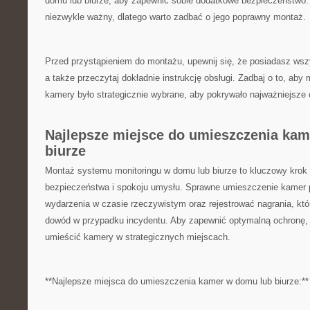
domu lub biurze,‌ aby zapewnić sobie dodatkowe bezpieczeństwo.‍
niezwykle ważny, ⁢dlatego​ warto⁤ zadbać o jego poprawny montaż.
Przed przystąpieniem do montażu, upewnij się, że posiadasz wsz
a także przeczytaj dokładnie instrukcję obsługi. Zadbaj o to, ⁣aby
kamery ‍było strategicznie wybrane, aby pokrywało⁤ najważniejsze
Najlepsze miejsce do umieszczenia ka
biurze
Montaż systemu‍ monitoringu w domu lub ⁣biurze to kluczowy krok 
bezpieczeństwa i⁢ spokoju umysłu. Sprawne umieszczenie kamer
wydarzenia w ‍czasie ⁣rzeczywistym oraz ⁤rejestrować⁢ nagrania, k
dowód w⁣ przypadku incydentu. ‌Aby zapewnić optymalną ochronę, w
umieścić kamery w⁣ strategicznych miejscach.
**Najlepsze‌ miejsca do umieszczenia kamer w domu lub biurze:**