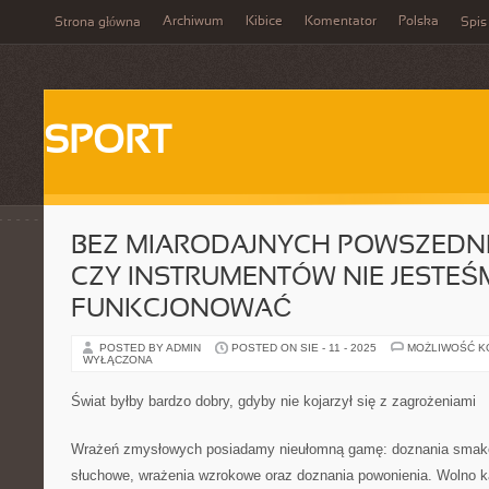
Archiwum
Kibice
Komentator
Polska
Strona główna
Spis
SPORT
BEZ MIARODAJNYCH POWSZEDN
CZY INSTRUMENTÓW NIE JESTEŚ
FUNKCJONOWAĆ
POSTED BY ADMIN
POSTED ON SIE - 11 - 2025
MOŻLIWOŚĆ 
WYŁĄCZONA
Świat byłby bardzo dobry, gdyby nie kojarzył się z zagrożeniami
Wrażeń zmysłowych posiadamy nieułomną gamę: doznania smako
słuchowe, wrażenia wzrokowe oraz doznania powonienia. Wolno 