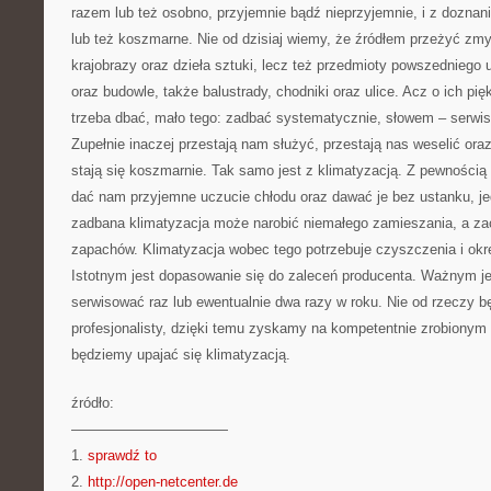
razem lub też osobno, przyjemnie bądź nieprzyjemnie, i z dozna
lub też koszmarne. Nie od dzisiaj wiemy, że źródłem przeżyć zmy
krajobrazy oraz dzieła sztuki, lecz też przedmioty powszedniego
oraz budowle, także balustrady, chodniki oraz ulice. Acz o ich p
trzeba dbać, mało tego: zadbać systematycznie, słowem – serw
Zupełnie inaczej przestają nam służyć, przestają nas weselić ora
stają się koszmarnie. Tak samo jest z klimatyzacją. Z pewnością
dać nam przyjemne uczucie chłodu oraz dawać je bez ustanku, j
zadbana klimatyzacja może narobić niemałego zamieszania, a za
zapachów. Klimatyzacja wobec tego potrzebuje czyszczenia i ok
Istotnym jest dopasowanie się do zaleceń producenta. Ważnym je
serwisować raz lub ewentualnie dwa razy w roku. Nie od rzeczy b
profesjonalisty, dzięki temu zyskamy na kompetentnie zrobionym 
będziemy upajać się klimatyzacją.
źródło:
———————————
1.
sprawdź to
2.
http://open-netcenter.de