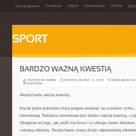
Archiwum
Kibice
Komentator
Polska
Strona główna
Spis
SPORT
BARDZO WAŻNĄ KWESTIĄ
POSTED BY ADMIN
POSTED ON PAŹ - 9 - 2025
MOŻLIWOŚĆ K
WYŁĄCZONA
Niesłychanie ważną kwestią
Każda jedna jednostka która pragnie powstać na szerokim rynku,
internetową. Reklama internetowa jest bardzo ważną kwestią, o j
Obojętnie od tego, jaki profil ma firma i co oferuje swoim kliento
ciekawą reklamę. Niesłychanie znana dzięki odpowiedniej reklamie