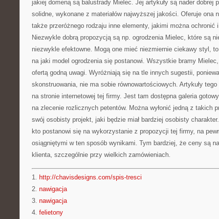
jakiej domeną są balustrady Mielec. Jej artykuły są nader dobrej p
solidne, wykonane z materiałów najwyższej jakości. Oferuje ona ni
także przeróżnego rodzaju inne elementy, jakimi można ochronić i
Niezwykle dobrą propozycją są np. ogrodzenia Mielec, które są nie
niezwykle efektowne. Mogą one mieć niezmiernie ciekawy styl, to
na jaki model ogrodzenia się postanowi. Wszystkie bramy Mielec, 
ofertą godną uwagi. Wyróżniają się na tle innych sugestii, poniewa
skonstruowania, nie ma sobie równowartościowych. Artykuły teg
na stronie internetowej tej firmy. Jest tam dostępna galeria goto
na zlecenie rozlicznych petentów. Można wyłonić jedną z takich p
swój osobisty projekt, jaki będzie miał bardziej osobisty charakte
kto postanowi się na wykorzystanie z propozycji tej firmy, na pe
osiągniętymi w ten sposób wynikami. Tym bardziej, że ceny są 
klienta, szczególnie przy wielkich zamówieniach.
1.
http://chavisdesigns.com/spis-tresci
2.
nawigacja
3.
nawigacja
4.
felietony