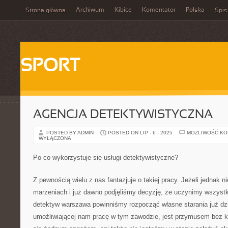
Archiwum
Kibice
Komentator
Polska
Strona główna
Spis
SPORT
AGENCJA DETEKTYWISTYCZNA
POSTED BY ADMIN
POSTED ON LIP - 6 - 2025
MOŻLIWOŚĆ K
WYŁĄCZONA
Po co wykorzystuje się usługi detektywistyczne?
Z pewnością wielu z nas fantazjuje o takiej pracy. Jeżeli jednak
marzeniach i już dawno podjęliśmy decyzję, że uczynimy wszyst
detektyw warszawa powinniśmy rozpocząć własne starania już dzis
umożliwiającej nam pracę w tym zawodzie, jest przymusem bez k