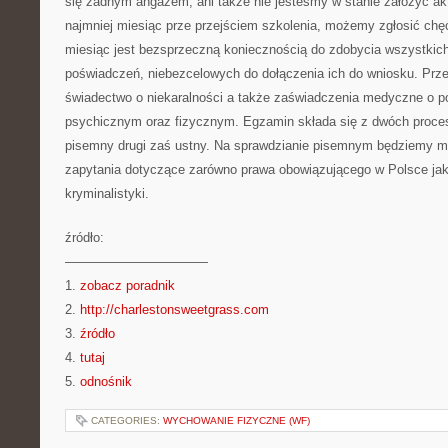
się żadnym angażem, ani także nie jesteśmy w stanie założyć akt
najmniej miesiąc prze przejściem szkolenia, możemy zgłosić chę
miesiąc jest bezsprzeczną koniecznością do zdobycia wszystkic
poświadczeń, niebezcelowych do dołączenia ich do wniosku. Prz
świadectwo o niekaralności a także zaświadczenia medyczne o p
psychicznym oraz fizycznym. Egzamin składa się z dwóch procesó
pisemny drugi zaś ustny. Na sprawdzianie pisemnym będziemy mu
zapytania dotyczące zarówno prawa obowiązującego w Polsce jak 
kryminalistyki.
źródło:
———————————
1.
zobacz poradnik
2.
http://charlestonsweetgrass.com
3.
źródło
4.
tutaj
5.
odnośnik
CATEGORIES:
WYCHOWANIE FIZYCZNE (WF)