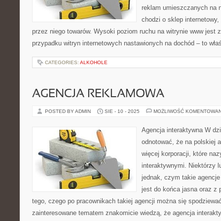
reklam umieszczanych na nie
chodzi o sklep internetowy
przez niego towarów. Wysoki poziom ruchu na witrynie www jest 
przypadku witryn internetowych nastawionych na dochód – to właś
CATEGORIES:
ALKOHOLE
AGENCJA REKLAMOWA
POSTED BY ADMIN
SIE - 10 - 2025
MOŻLIWOŚĆ KOMENTOWA
Agencja interaktywna W dz
odnotować, że na polskiej a
więcej korporacji, które na
interaktywnymi. Niektórzy l
jednak, czym takie agencje
jest do końca jasna oraz z
tego, czego po pracownikach takiej agencji można się spodziewać
zainteresowane tematem znakomicie wiedzą, że agencja interakt