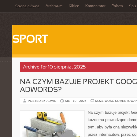
Archiwum
Kibice
Komentator
Polska
Strona główna
Spis
SPORT
Archive for 10 sierpnia, 2025
NA CZYM BAZUJE PROJEKT GOOG
ADWORDS?
POSTED BY ADMIN
SIE - 10 - 2025
MOŻLIWOŚĆ KOMENTOWA
Na czym bazuje projekt Go
każdemu prowadzące domen
tym, aby była ona niezwykl
przez internautów, przez co