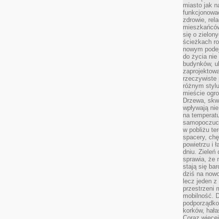
miasto jak n
funkcjonować
zdrowie, rel
mieszkańców.
się o zielon
ścieżkach ro
nowym podejś
do życia ni
budynków, ul
zaprojektow
rzeczywiste 
różnym styl
mieście ogr
Drzewa, skw
wpływają nie
na temperatu
samopoczuci
w pobliżu te
spacery, chę
powietrzu i 
dniu. Zieleń
sprawia, że 
stają się ba
dziś na nowo
lecz jeden 
przestrzeni 
mobilność. 
podporządko
korków, hała
Coraz więcej