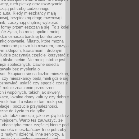
owery, ruch pieszy oraz rozwiązania,
szają potrzebę codziennego
 z auta. Kiedy mieszkańcy mają
mwaj, bezpieczną drogę rowerową i
nik, zaczynają chętniej wybierać
 formy przemieszczania się. To z kolei
ość życia, bo mniej spalin i mniej
odze oznacza bardziej komfortowe
unkcjonowanie. Miasto, które można
emierzać pieszo lub rowerem, sprzyja
nym sklepom, kawiarniom i drobnym
ludzie zaczynają częściej korzystać z
 blisko siebie. Nie mniej istotne jest
ięzi społecznych. Dawne osiedla
tawały bez myślenia o
ci. Skupiano się na liczbie mieszkań,
, czy mieszkańcy będą mieli gdzie się
rozmawiać, usiąść czy spędzić czas z
ś rośnie znaczenie przestrzeni
ch i wspólnych, takich jak skwery,
place, lokalne domy kultury czy dobrze
iedzińce. To właśnie tam rodzą się
elacje i poczucie przynależności.
azne do życia to nie tylko
a, ale także emocje, jakie wiążą ludzi z
miejscem. Warto też zauważyć, że
rbanistyka coraz częściej bierze pod
rodność mieszkańców. Inne potrzeby
 z małymi dziećmi, inne seniorzy, a
 osoby z niepełnosprawnościami.