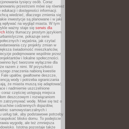
cjonowania tysięcy osób. Coraz
lanowaniu przestrzeni mówi się również
 edukacji i dostępności informacji.
chcą wiedzieć, dlaczego zmienia się
jakie inwestycje są planowane i w jaki
 wpływać na wygląd miasta. W tym
ykle ważny staje się
serwis dla
ych
który tłumaczy prostym językiem
urbanistyczne, pokazuje sens
społecznych i wyjaśnia, jak czytać
podarowania czy projekty zmian w
 większa świadomość mieszkańców,
decyzje podejmowane wspólnie przez
rojektantów i lokalne społeczności.
owinno być tworzone wyłącznie dla
akże razem z nimi. W przyszłości
kszego znaczenia nabiorą kwestie
 Fale upałów, gwałtowne deszcze,
tencją wody i potrzeba ograniczania
iają, że miasta muszą się adaptować.
ce i nadmiernie uszczelnione
 coraz częściej ustępują miejsca
rodom deszczowym i rozwiązaniom
m zatrzymywać wodę. Mówi się też o
ańcuchów codziennych dojazdów,
ielnic samowystarczalnych i
u usług tak, aby podstawowe potrzeby
zaspokoić blisko domu. To podejście
prawia wygodę, ale też zmniejsza
odowisko. Istotna pozostaje także