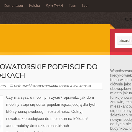
Komentator
Polska
Tagi
Tagi
Spis Treści
SUB
NOWATORSKIE PODEJŚCIE DO
Współczesne 
ÓŁKACH
kiedykolwiek
temu wiele o
głównie jako
DOM
 2025
MOŻLIWOŚĆ KOMENTOWANIA
ZOSTAŁA WYŁĄCZONA
obowiązków.
MOBILNY:
NOWATORSKIE
miasto jak n
PODEJŚCIE
Czy marzysz o mobilnym życiu? Sprawdź, jak dom
funkcjonować
DO
zdrowie, rel
MIESZKAŃ
mobilny staje się coraz popularniejszą opcją dla tych,
NA
mieszkańców.
KÓŁKACH
się o zielon
którzy cenią swobodę i niezależność. Odkryj
ścieżkach ro
nowatorskie podejście do mieszkań na kółkach!
nowym podejś
do życia ni
#dommobilny #mieszkanienakółkach
budynków, ul