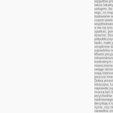
wygodnie prz
także lokal
usługom, bo 
tego, co mają
budowanie w
często pows
wspólnotowoś
a nie na tym
spotkać, po
dziećmi. Dzi
półpubliczny
ławki, małe 
urządzone dz
sąsiedzkie r
Miasto przyj
infrastruktur
konkretnym 
nowoczesna u
uwagę różno
mają rodzice
jeszcze inne
Dobra przest
intuicyjna. 
naprawdę są 
muszą być b
przychodnie
nadmiernego 
decydują o 
życie, czy r
niewielkie z