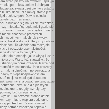
emierzać pieszo lub rowerem, sprzyja
nym sklepom, kawiarniom i drobnym
ludzie zaczynają częściej korzystać z
 blisko siebie. Nie mniej istotne jest
ięzi społecznych. Dawne osiedla
tawały bez myślenia o
ci. Skupiano się na liczbie mieszkań,
, czy mieszkańcy będą mieli gdzie się
rozmawiać, usiąść czy spędzić czas z
ś rośnie znaczenie przestrzeni
ch i wspólnych, takich jak skwery,
place, lokalne domy kultury czy dobrze
iedzińce. To właśnie tam rodzą się
elacje i poczucie przynależności.
azne do życia to nie tylko
a, ale także emocje, jakie wiążą ludzi z
miejscem. Warto też zauważyć, że
rbanistyka coraz częściej bierze pod
rodność mieszkańców. Inne potrzeby
 z małymi dziećmi, inne seniorzy, a
 osoby z niepełnosprawnościami.
rzeń miejska musi być dostępna i
Ławki powinny znajdować się tam, gdzie
potrzebne, przejścia dla pieszych
ezpieczne, a urzędy, szkoły czy
 powinny być osiągalne bez
wysiłku. To pozornie drobne detale
tym, czy miasto wspiera codzienne
aczej je utrudnia. Czasami nawet
miany potrafią znacząco poprawić