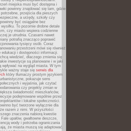
rzeń miejska musi być dostępna i
Ławki powinny znajdować się tam, gdzie
potrzebne, przejścia dla pieszych
ezpieczne, a urzędy, szkoły czy
 powinny być osiągalne bez
wysiłku. To pozornie drobne detale
tym, czy miasto wspiera codzienne
aczej je utrudnia. Czasami nawet
miany potrafią znacząco poprawić
cjonowania tysięcy osób. Coraz
lanowaniu przestrzeni mówi się również
 edukacji i dostępności informacji.
chcą wiedzieć, dlaczego zmienia się
jakie inwestycje są planowane i w jaki
 wpływać na wygląd miasta. W tym
ykle ważny staje się
serwis dla
ych
który tłumaczy prostym językiem
urbanistyczne, pokazuje sens
społecznych i wyjaśnia, jak czytać
podarowania czy projekty zmian w
 większa świadomość mieszkańców,
decyzje podejmowane wspólnie przez
rojektantów i lokalne społeczności.
owinno być tworzone wyłącznie dla
akże razem z nimi. W przyszłości
kszego znaczenia nabiorą kwestie
 Fale upałów, gwałtowne deszcze,
tencją wody i potrzeba ograniczania
iają, że miasta muszą się adaptować.