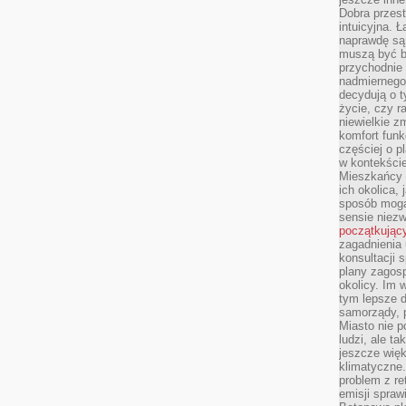
Dobra przest
intuicyjna. 
naprawdę są 
muszą być b
przychodnie
nadmiernego 
decydują o 
życie, czy r
niewielkie z
komfort funk
częściej o p
w kontekście
Mieszkańcy 
ich okolica, 
sposób mogą
sensie niezw
początkując
zagadnienia 
konsultacji 
plany zagos
okolicy. Im
tym lepsze 
samorządy, p
Miasto nie p
ludzi, ale t
jeszcze wię
klimatyczne.
problem z re
emisji spraw