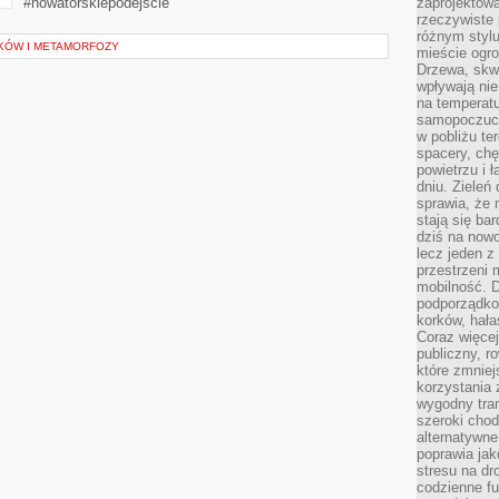
#nowatorskiepodejście
zaprojektow
rzeczywiste 
różnym styl
IKÓW I METAMORFOZY
mieście ogr
Drzewa, skw
wpływają nie
na temperatu
samopoczuci
w pobliżu te
spacery, chę
powietrzu i 
dniu. Zieleń
sprawia, że 
stają się ba
dziś na nowo
lecz jeden 
przestrzeni 
mobilność. 
podporządko
korków, hała
Coraz więcej
publiczny, r
które zmniej
korzystania
wygodny tra
szeroki chod
alternatywne
poprawia jak
stresu na dr
codzienne f