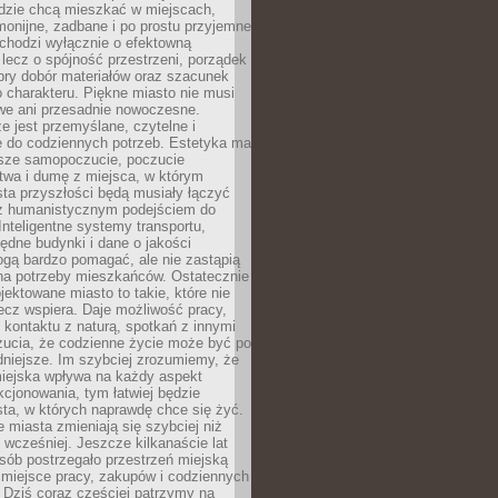
udzie chcą mieszkać w miejscach,
monijne, zadbane i po prostu przyjemne
 chodzi wyłącznie o efektowną
, lecz o spójność przestrzeni, porządek
bry dobór materiałów oraz szacunek
o charakteru. Piękne miasto nie musi
we ani przesadnie nowoczesne.
e jest przemyślane, czytelne i
 do codziennych potrzeb. Estetyka ma
sze samopoczucie, poczucie
twa i dumę z miejsca, w którym
ta przyszłości będą musiały łączyć
 z humanistycznym podejściem do
 Inteligentne systemy transportu,
dne budynki i dane o jakości
ogą bardzo pomagać, ale nie zastąpią
 na potrzeby mieszkańców. Ostatecznie
jektowane miasto to takie, które nie
lecz wspiera. Daje możliwość pracy,
kontaktu z naturą, spotkań z innymi
zucia, że codzienne życie może być po
niejsze. Im szybciej zrozumiemy, że
miejska wpływa na każdy aspekt
cjonowania, tym łatwiej będzie
ta, w których naprawdę chce się żyć.
miasta zmieniają się szybciej niż
 wcześniej. Jeszcze kilkanaście lat
sób postrzegało przestrzeń miejską
 miejsce pracy, zakupów i codziennych
 Dziś coraz częściej patrzymy na