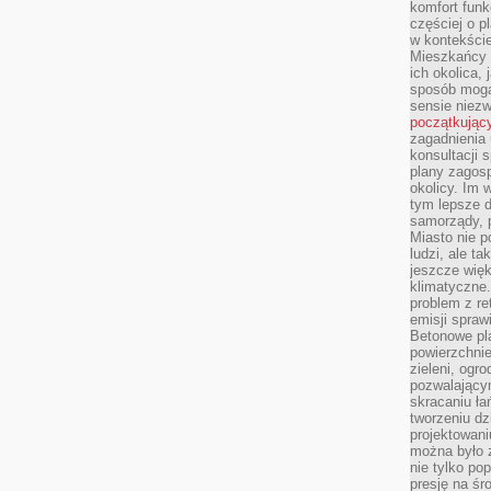
komfort funk
częściej o p
w kontekście
Mieszkańcy 
ich okolica, 
sposób mogą
sensie niezw
początkując
zagadnienia 
konsultacji 
plany zagos
okolicy. Im
tym lepsze 
samorządy, p
Miasto nie p
ludzi, ale t
jeszcze wię
klimatyczne.
problem z re
emisji spraw
Betonowe pla
powierzchnie
zieleni, og
pozwalający
skracaniu ł
tworzeniu dz
projektowani
można było 
nie tylko po
presję na śr