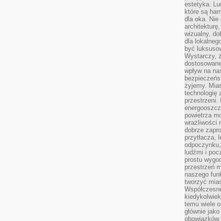
estetyka. L
które są har
dla oka. Nie
architekturę
wizualny, do
dla lokalneg
być luksuso
Wystarczy, ż
dostosowane
wpływ na na
bezpieczeńs
żyjemy. Mias
technologię
przestrzeni.
energooszczę
powietrza m
wrażliwości
dobrze zapro
przytłacza, 
odpoczynku, 
ludźmi i poc
prostu wygod
przestrzeń 
naszego funk
tworzyć mias
Współczesne 
kiedykolwiek
temu wiele o
głównie jako
obowiązków.