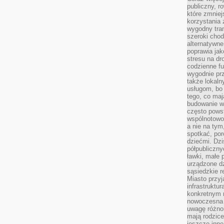
publiczny, r
które zmniej
korzystania
wygodny tra
szeroki chod
alternatywne
poprawia jak
stresu na dr
codzienne f
wygodnie prz
także lokal
usługom, bo 
tego, co mają
budowanie w
często pows
wspólnotowoś
a nie na tym
spotkać, po
dziećmi. Dzi
półpubliczny
ławki, małe 
urządzone dz
sąsiedzkie r
Miasto przyj
infrastruktur
konkretnym 
nowoczesna u
uwagę różno
mają rodzice
jeszcze inne