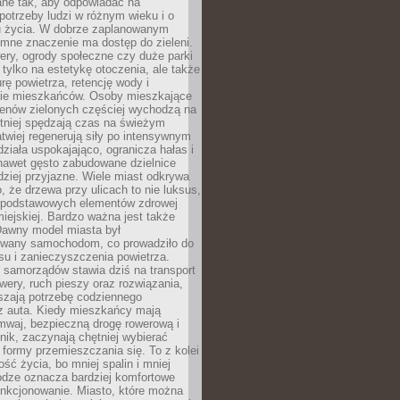
ane tak, aby odpowiadać na
potrzeby ludzi w różnym wieku i o
u życia. W dobrze zaplanowanym
omne znaczenie ma dostęp do zieleni.
ery, ogrody społeczne czy duże parki
 tylko na estetykę otoczenia, ale także
rę powietrza, retencję wody i
e mieszkańców. Osoby mieszkające
renów zielonych częściej wychodzą na
tniej spędzają czas na świeżym
łatwiej regenerują siły po intensywnym
 działa uspokajająco, ogranicza hałas i
nawet gęsto zabudowane dzielnice
rdziej przyjazne. Wiele miast odkrywa
, że drzewa przy ulicach to nie luksus,
z podstawowych elementów zdrowej
miejskiej. Bardzo ważna jest także
Dawny model miasta był
wany samochodom, co prowadziło do
su i zanieczyszczenia powietrza.
 samorządów stawia dziś na transport
owery, ruch pieszy oraz rozwiązania,
szają potrzebę codziennego
 z auta. Kiedy mieszkańcy mają
mwaj, bezpieczną drogę rowerową i
nik, zaczynają chętniej wybierać
 formy przemieszczania się. To z kolei
ość życia, bo mniej spalin i mniej
odze oznacza bardziej komfortowe
unkcjonowanie. Miasto, które można