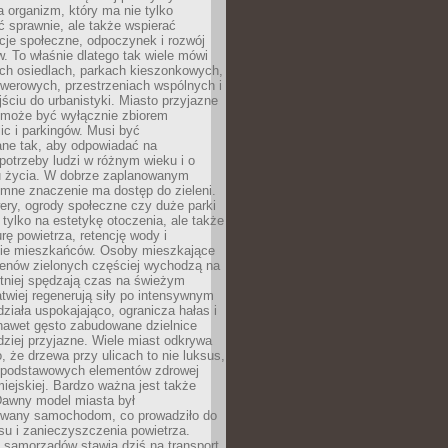
a organizm, który ma nie tylko
 sprawnie, ale także wspierać
acje społeczne, odpoczynek i rozwój
 To właśnie dlatego tak wiele mówi
ych osiedlach, parkach kieszonkowych,
werowych, przestrzeniach wspólnych i
ciu do urbanistyki. Miasto przyjazne
e może być wyłącznie zbiorem
ic i parkingów. Musi być
ane tak, aby odpowiadać na
potrzeby ludzi w różnym wieku i o
u życia. W dobrze zaplanowanym
omne znaczenie ma dostęp do zieleni.
ery, ogrody społeczne czy duże parki
 tylko na estetykę otoczenia, ale także
rę powietrza, retencję wody i
e mieszkańców. Osoby mieszkające
renów zielonych częściej wychodzą na
tniej spędzają czas na świeżym
łatwiej regenerują siły po intensywnym
 działa uspokajająco, ogranicza hałas i
nawet gęsto zabudowane dzielnice
rdziej przyjazne. Wiele miast odkrywa
, że drzewa przy ulicach to nie luksus,
z podstawowych elementów zdrowej
miejskiej. Bardzo ważna jest także
Dawny model miasta był
wany samochodom, co prowadziło do
su i zanieczyszczenia powietrza.
 samorządów stawia dziś na transport