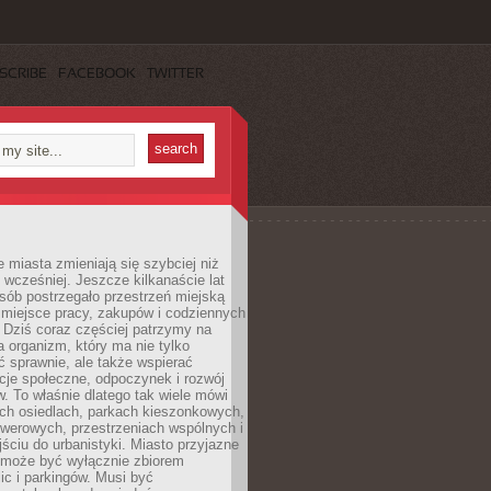
SCRIBE
FACEBOOK
TWITTER
miasta zmieniają się szybciej niż
 wcześniej. Jeszcze kilkanaście lat
sób postrzegało przestrzeń miejską
 miejsce pracy, zakupów i codziennych
 Dziś coraz częściej patrzymy na
a organizm, który ma nie tylko
 sprawnie, ale także wspierać
acje społeczne, odpoczynek i rozwój
 To właśnie dlatego tak wiele mówi
ych osiedlach, parkach kieszonkowych,
werowych, przestrzeniach wspólnych i
ciu do urbanistyki. Miasto przyjazne
e może być wyłącznie zbiorem
ic i parkingów. Musi być