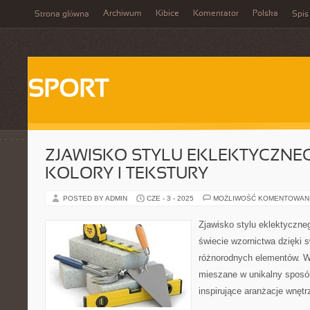
Archiwum
Kibice
Komentator
Polska
Strona główna
Spis
SPORT
ZJAWISKO STYLU EKLEKTYCZNEG
KOLORY I TEKSTURY
POSTED BY ADMIN
CZE - 3 - 2025
MOŻLIWOŚĆ KOMENTOWAN
Zjawisko stylu eklektyczn
świecie wzornictwa dzięki 
różnorodnych elementów. Wz
mieszane w unikalny sposó
inspirujące aranżacje wnętr