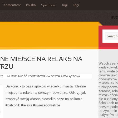
Komentator
Polska
Tagi
Tagi
Spis Treści
SUB
LNE MIEJSCE NA RELAKS NA
Współczesne 
TRZU
kiedykolwiek
temu wiele o
głównie jako
BALKONIK:
025
MOŻLIWOŚĆ KOMENTOWANIA
ZOSTAŁA WYŁĄCZONA
obowiązków.
IDEALNE
MIEJSCE
miasto jak n
NA
Balkonik - to oaza spokoju w zgiełku miasta. Idealne
funkcjonować
RELAKS
NA
zdrowie, rel
miejsce na relaks na świeżym powietrzu. Odkryj, jak
ŚWIEŻYM
mieszkańców.
POWIETRZU
stworzyć swoją własną niewielką oazę na balkonie!
się o zielon
ścieżkach ro
#balkonik #relaks #świeżepowietrze
nowym podejś
do życia ni
budynków, ul