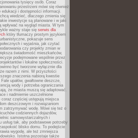
cjonowania tysięcy osób. Coraz
lanowaniu przestrzeni mówi się również
 edukacji i dostępności informacji.
chcą wiedzieć, dlaczego zmienia się
jakie inwestycje są planowane i w jaki
 wpływać na wygląd miasta. W tym
ykle ważny staje się
serwis dla
ych
który tłumaczy prostym językiem
urbanistyczne, pokazuje sens
społecznych i wyjaśnia, jak czytać
podarowania czy projekty zmian w
 większa świadomość mieszkańców,
decyzje podejmowane wspólnie przez
rojektantów i lokalne społeczności.
owinno być tworzone wyłącznie dla
akże razem z nimi. W przyszłości
kszego znaczenia nabiorą kwestie
 Fale upałów, gwałtowne deszcze,
tencją wody i potrzeba ograniczania
iają, że miasta muszą się adaptować.
ce i nadmiernie uszczelnione
 coraz częściej ustępują miejsca
rodom deszczowym i rozwiązaniom
m zatrzymywać wodę. Mówi się też o
ańcuchów codziennych dojazdów,
ielnic samowystarczalnych i
u usług tak, aby podstawowe potrzeby
zaspokoić blisko domu. To podejście
prawia wygodę, ale też zmniejsza
odowisko. Istotna pozostaje także