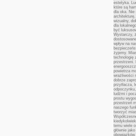
estetyka. L
które są har
dla oka. Nie
architekturę
wizualny, do
dla lokalneg
być luksuso
Wystarczy, ż
dostosowane
wpływ na na
bezpieczeńs
żyjemy. Mias
technologię
przestrzeni.
energooszczę
powietrza m
wrażliwości
dobrze zapro
przytłacza, 
odpoczynku, 
ludźmi i poc
prostu wygod
przestrzeń 
naszego funk
tworzyć mias
Współczesne 
kiedykolwiek
temu wiele o
głównie jako
obowiązków.