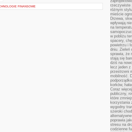
zaprojektow
rzeczywiste 
ECHNOLOGIE FINANSOWE
różnym styl
mieście ogr
Drzewa, skw
wpływają nie
na temperatu
samopoczuci
w pobliżu te
spacery, chę
powietrzu i 
dniu. Zieleń
sprawia, że 
stają się ba
dziś na nowo
lecz jeden 
przestrzeni 
mobilność. 
podporządko
korków, hała
Coraz więcej
publiczny, r
które zmniej
korzystania
wygodny tra
szeroki chod
alternatywne
poprawia jak
stresu na dr
codzienne f