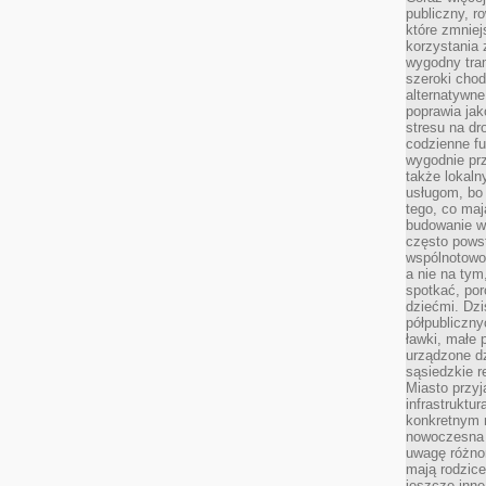
publiczny, r
które zmniej
korzystania
wygodny tra
szeroki chod
alternatywne
poprawia jak
stresu na dr
codzienne f
wygodnie prz
także lokal
usługom, bo 
tego, co mają
budowanie w
często pows
wspólnotowoś
a nie na tym
spotkać, po
dziećmi. Dzi
półpubliczny
ławki, małe 
urządzone dz
sąsiedzkie r
Miasto przyj
infrastruktur
konkretnym 
nowoczesna u
uwagę różno
mają rodzice
jeszcze inne