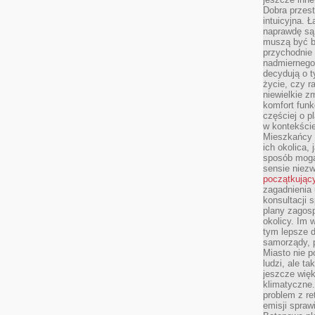
Dobra przest
intuicyjna. 
naprawdę są 
muszą być b
przychodnie
nadmiernego 
decydują o 
życie, czy r
niewielkie z
komfort funk
częściej o p
w kontekście
Mieszkańcy 
ich okolica, 
sposób mogą
sensie niezw
początkując
zagadnienia 
konsultacji 
plany zagos
okolicy. Im
tym lepsze 
samorządy, p
Miasto nie p
ludzi, ale t
jeszcze wię
klimatyczne.
problem z re
emisji spraw