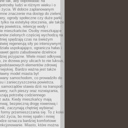
ane tak, aby odpowiadać na
potrzeby ludzi w różnym wieku i o
u życia. W dobrze zaplanowanym
omne znaczenie ma dostęp do zieleni.
ery, ogrody społeczne czy duże parki
 tylko na estetykę otoczenia, ale także
rę powietrza, retencję wody i
e mieszkańców. Osoby mieszkające
renów zielonych częściej wychodzą na
tniej spędzają czas na świeżym
łatwiej regenerują siły po intensywnym
 działa uspokajająco, ogranicza hałas i
nawet gęsto zabudowane dzielnice
rdziej przyjazne. Wiele miast odkrywa
, że drzewa przy ulicach to nie luksus,
z podstawowych elementów zdrowej
miejskiej. Bardzo ważna jest także
Dawny model miasta był
wany samochodom, co prowadziło do
su i zanieczyszczenia powietrza.
 samorządów stawia dziś na transport
owery, ruch pieszy oraz rozwiązania,
szają potrzebę codziennego
 z auta. Kiedy mieszkańcy mają
mwaj, bezpieczną drogę rowerową i
nik, zaczynają chętniej wybierać
 formy przemieszczania się. To z kolei
ość życia, bo mniej spalin i mniej
odze oznacza bardziej komfortowe
unkcjonowanie. Miasto, które można