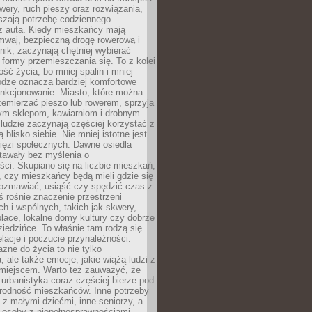
owery, ruch pieszy oraz rozwiązania,
szają potrzebę codziennego
 z auta. Kiedy mieszkańcy mają
mwaj, bezpieczną drogę rowerową i
nik, zaczynają chętniej wybierać
 formy przemieszczania się. To z kolei
ość życia, bo mniej spalin i mniej
odze oznacza bardziej komfortowe
unkcjonowanie. Miasto, które można
emierzać pieszo lub rowerem, sprzyja
nym sklepom, kawiarniom i drobnym
ludzie zaczynają częściej korzystać z
 blisko siebie. Nie mniej istotne jest
ięzi społecznych. Dawne osiedla
tawały bez myślenia o
ci. Skupiano się na liczbie mieszkań,
, czy mieszkańcy będą mieli gdzie się
rozmawiać, usiąść czy spędzić czas z
ś rośnie znaczenie przestrzeni
ch i wspólnych, takich jak skwery,
place, lokalne domy kultury czy dobrze
iedzińce. To właśnie tam rodzą się
elacje i poczucie przynależności.
azne do życia to nie tylko
a, ale także emocje, jakie wiążą ludzi z
miejscem. Warto też zauważyć, że
rbanistyka coraz częściej bierze pod
rodność mieszkańców. Inne potrzeby
 z małymi dziećmi, inne seniorzy, a
 osoby z niepełnosprawnościami.