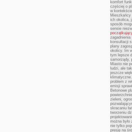
komfort funk
częściej o p
w kontekście
Mieszkańcy 
ich okolica, 
sposób mogą
sensie niezw
początkując
zagadnienia 
konsultacji 
plany zagos
okolicy. Im
tym lepsze 
samorządy, p
Miasto nie p
ludzi, ale t
jeszcze wię
klimatyczne.
problem z re
emisji spraw
Betonowe pla
powierzchnie
zieleni, og
pozwalający
skracaniu ł
tworzeniu dz
projektowani
można było 
nie tylko po
presję na śr