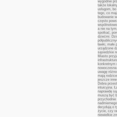
wygodnie prz
także lokal
usługom, bo 
tego, co mają
budowanie w
często pows
wspólnotowoś
a nie na tym
spotkać, po
dziećmi. Dzi
półpubliczny
ławki, małe 
urządzone dz
sąsiedzkie r
Miasto przyj
infrastruktur
konkretnym 
nowoczesna u
uwagę różno
mają rodzice
jeszcze inne
Dobra przest
intuicyjna. 
naprawdę są 
muszą być b
przychodnie
nadmiernego 
decydują o 
życie, czy r
niewielkie z