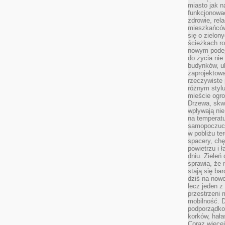
miasto jak n
funkcjonować
zdrowie, rel
mieszkańców.
się o zielon
ścieżkach ro
nowym podejś
do życia ni
budynków, ul
zaprojektow
rzeczywiste 
różnym styl
mieście ogr
Drzewa, skw
wpływają nie
na temperatu
samopoczuci
w pobliżu te
spacery, chę
powietrzu i 
dniu. Zieleń
sprawia, że 
stają się ba
dziś na nowo
lecz jeden 
przestrzeni 
mobilność. 
podporządko
korków, hała
Coraz więcej