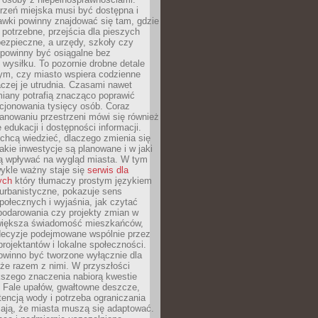
rzeń miejska musi być dostępna i
Ławki powinny znajdować się tam, gdzie
potrzebne, przejścia dla pieszych
ezpieczne, a urzędy, szkoły czy
 powinny być osiągalne bez
wysiłku. To pozornie drobne detale
tym, czy miasto wspiera codzienne
aczej je utrudnia. Czasami nawet
miany potrafią znacząco poprawić
cjonowania tysięcy osób. Coraz
lanowaniu przestrzeni mówi się również
 edukacji i dostępności informacji.
chcą wiedzieć, dlaczego zmienia się
jakie inwestycje są planowane i w jaki
 wpływać na wygląd miasta. W tym
ykle ważny staje się
serwis dla
ych
który tłumaczy prostym językiem
urbanistyczne, pokazuje sens
społecznych i wyjaśnia, jak czytać
podarowania czy projekty zmian w
 większa świadomość mieszkańców,
decyzje podejmowane wspólnie przez
rojektantów i lokalne społeczności.
owinno być tworzone wyłącznie dla
akże razem z nimi. W przyszłości
kszego znaczenia nabiorą kwestie
 Fale upałów, gwałtowne deszcze,
tencją wody i potrzeba ograniczania
iają, że miasta muszą się adaptować.