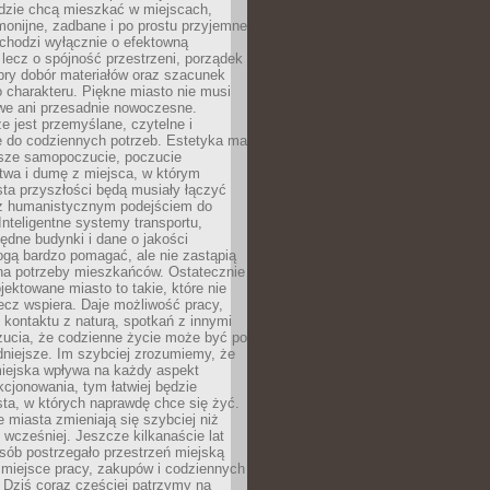
udzie chcą mieszkać w miejscach,
monijne, zadbane i po prostu przyjemne
 chodzi wyłącznie o efektowną
, lecz o spójność przestrzeni, porządek
bry dobór materiałów oraz szacunek
o charakteru. Piękne miasto nie musi
we ani przesadnie nowoczesne.
e jest przemyślane, czytelne i
 do codziennych potrzeb. Estetyka ma
sze samopoczucie, poczucie
twa i dumę z miejsca, w którym
ta przyszłości będą musiały łączyć
 z humanistycznym podejściem do
 Inteligentne systemy transportu,
dne budynki i dane o jakości
ogą bardzo pomagać, ale nie zastąpią
 na potrzeby mieszkańców. Ostatecznie
jektowane miasto to takie, które nie
lecz wspiera. Daje możliwość pracy,
kontaktu z naturą, spotkań z innymi
zucia, że codzienne życie może być po
niejsze. Im szybciej zrozumiemy, że
miejska wpływa na każdy aspekt
cjonowania, tym łatwiej będzie
ta, w których naprawdę chce się żyć.
miasta zmieniają się szybciej niż
 wcześniej. Jeszcze kilkanaście lat
sób postrzegało przestrzeń miejską
 miejsce pracy, zakupów i codziennych
 Dziś coraz częściej patrzymy na