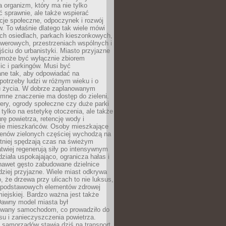
a organizm, który ma nie tylko
 sprawnie, ale także wspierać
acje społeczne, odpoczynek i rozwój
 To właśnie dlatego tak wiele mówi
ych osiedlach, parkach kieszonkowych,
werowych, przestrzeniach wspólnych i
ciu do urbanistyki. Miasto przyjazne
e może być wyłącznie zbiorem
ic i parkingów. Musi być
ane tak, aby odpowiadać na
potrzeby ludzi w różnym wieku i o
u życia. W dobrze zaplanowanym
omne znaczenie ma dostęp do zieleni.
ery, ogrody społeczne czy duże parki
 tylko na estetykę otoczenia, ale także
rę powietrza, retencję wody i
e mieszkańców. Osoby mieszkające
renów zielonych częściej wychodzą na
tniej spędzają czas na świeżym
łatwiej regenerują siły po intensywnym
 działa uspokajająco, ogranicza hałas i
nawet gęsto zabudowane dzielnice
rdziej przyjazne. Wiele miast odkrywa
, że drzewa przy ulicach to nie luksus,
z podstawowych elementów zdrowej
miejskiej. Bardzo ważna jest także
Dawny model miasta był
wany samochodom, co prowadziło do
su i zanieczyszczenia powietrza.
 samorządów stawia dziś na transport