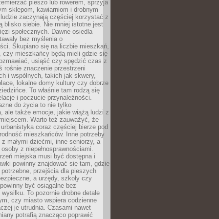
emierzać pieszo lub rowerem, sprzyja
nym sklepom, kawiarniom i drobnym
ludzie zaczynają częściej korzystać z
 blisko siebie. Nie mniej istotne jest
ięzi społecznych. Dawne osiedla
tawały bez myślenia o
ci. Skupiano się na liczbie mieszkań,
, czy mieszkańcy będą mieli gdzie się
rozmawiać, usiąść czy spędzić czas z
ś rośnie znaczenie przestrzeni
ch i wspólnych, takich jak skwery,
place, lokalne domy kultury czy dobrze
iedzińce. To właśnie tam rodzą się
elacje i poczucie przynależności.
azne do życia to nie tylko
a, ale także emocje, jakie wiążą ludzi z
miejscem. Warto też zauważyć, że
rbanistyka coraz częściej bierze pod
rodność mieszkańców. Inne potrzeby
 z małymi dziećmi, inne seniorzy, a
 osoby z niepełnosprawnościami.
rzeń miejska musi być dostępna i
Ławki powinny znajdować się tam, gdzie
potrzebne, przejścia dla pieszych
ezpieczne, a urzędy, szkoły czy
 powinny być osiągalne bez
wysiłku. To pozornie drobne detale
tym, czy miasto wspiera codzienne
aczej je utrudnia. Czasami nawet
miany potrafią znacząco poprawić