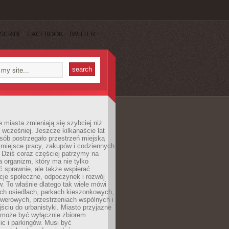
SCRIBE
FACEBOOK
TWITTER
miasta zmieniają się szybciej niż
 wcześniej. Jeszcze kilkanaście lat
sób postrzegało przestrzeń miejską
 miejsce pracy, zakupów i codziennych
 Dziś coraz częściej patrzymy na
a organizm, który ma nie tylko
 sprawnie, ale także wspierać
acje społeczne, odpoczynek i rozwój
 To właśnie dlatego tak wiele mówi
ych osiedlach, parkach kieszonkowych,
werowych, przestrzeniach wspólnych i
ciu do urbanistyki. Miasto przyjazne
e może być wyłącznie zbiorem
ic i parkingów. Musi być