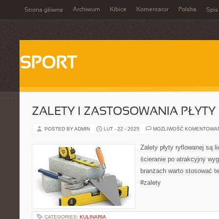
Archiwum
Kibice
Komentator
Polska
Strona główna
Spis
SPORT
ZALETY I ZASTOSOWANIA PŁYTY
POSTED BY ADMIN
LUT - 22 - 2025
MOŻLIWOŚĆ KOMENTOWA
Zalety płyty ryflowanej są l
ścieranie po atrakcyjny wyg
branżach warto stosować te
#zalety
CATEGORIES:
KULINARIA