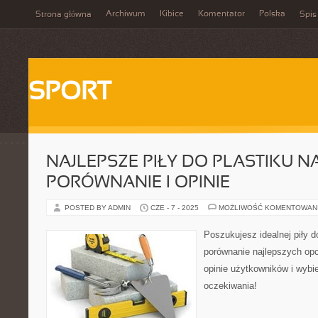
Archiwum
Kibice
Komentator
Polska
Strona główna
Spis
SPORT
NAJLEPSZE PIŁY DO PLASTIKU N
PORÓWNANIE I OPINIE
POSTED BY ADMIN
CZE - 7 - 2025
MOŻLIWOŚĆ KOMENTOWAN
Poszukujesz idealnej piły 
porównanie najlepszych opc
opinie użytkowników i wybie
oczekiwania!