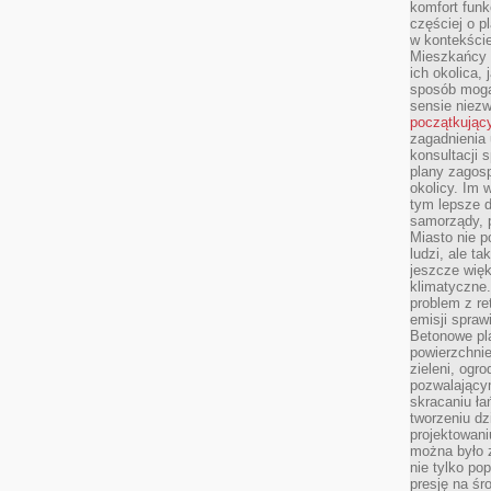
komfort funk
częściej o p
w kontekście
Mieszkańcy 
ich okolica, 
sposób mogą
sensie niezw
początkując
zagadnienia 
konsultacji 
plany zagos
okolicy. Im
tym lepsze 
samorządy, p
Miasto nie p
ludzi, ale t
jeszcze wię
klimatyczne.
problem z re
emisji spraw
Betonowe pla
powierzchnie
zieleni, og
pozwalający
skracaniu ł
tworzeniu dz
projektowani
można było 
nie tylko po
presję na śr