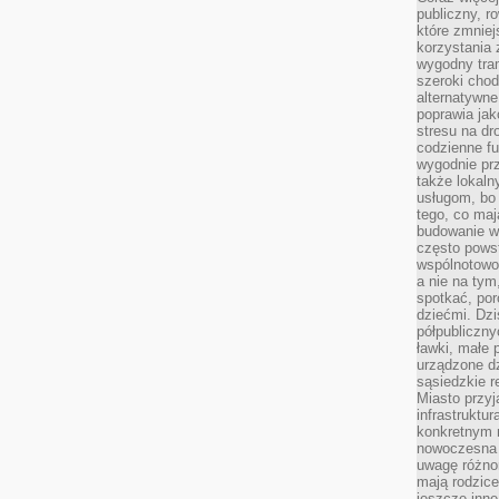
publiczny, r
które zmniej
korzystania
wygodny tra
szeroki chod
alternatywne
poprawia jak
stresu na dr
codzienne f
wygodnie prz
także lokal
usługom, bo 
tego, co mają
budowanie w
często pows
wspólnotowoś
a nie na tym
spotkać, po
dziećmi. Dzi
półpubliczny
ławki, małe 
urządzone dz
sąsiedzkie r
Miasto przyj
infrastruktur
konkretnym 
nowoczesna u
uwagę różno
mają rodzice
jeszcze inne