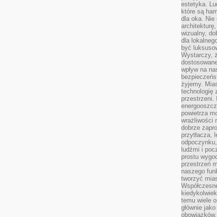
estetyka. L
które są har
dla oka. Nie
architekturę
wizualny, do
dla lokalneg
być luksuso
Wystarczy, ż
dostosowane
wpływ na na
bezpieczeńs
żyjemy. Mias
technologię
przestrzeni.
energooszczę
powietrza m
wrażliwości
dobrze zapro
przytłacza, 
odpoczynku, 
ludźmi i poc
prostu wygod
przestrzeń 
naszego funk
tworzyć mias
Współczesne 
kiedykolwiek
temu wiele o
głównie jako
obowiązków.