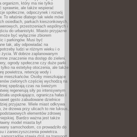
a organizm, który ma nie tylko
 sprawnie, ale także wspierać
acje społeczne, odpoczynek i rozwój
 To właśnie dlatego tak wiele mówi
ych osiedlach, parkach kieszonkowych,
werowych, przestrzeniach wspólnych i
ciu do urbanistyki. Miasto przyjazne
e może być wyłącznie zbiorem
ic i parkingów. Musi być
ane tak, aby odpowiadać na
potrzeby ludzi w różnym wieku i o
u życia. W dobrze zaplanowanym
omne znaczenie ma dostęp do zieleni.
ery, ogrody społeczne czy duże parki
 tylko na estetykę otoczenia, ale także
rę powietrza, retencję wody i
e mieszkańców. Osoby mieszkające
renów zielonych częściej wychodzą na
tniej spędzają czas na świeżym
łatwiej regenerują siły po intensywnym
 działa uspokajająco, ogranicza hałas i
nawet gęsto zabudowane dzielnice
rdziej przyjazne. Wiele miast odkrywa
, że drzewa przy ulicach to nie luksus,
z podstawowych elementów zdrowej
miejskiej. Bardzo ważna jest także
Dawny model miasta był
wany samochodom, co prowadziło do
su i zanieczyszczenia powietrza.
 samorządów stawia dziś na transport