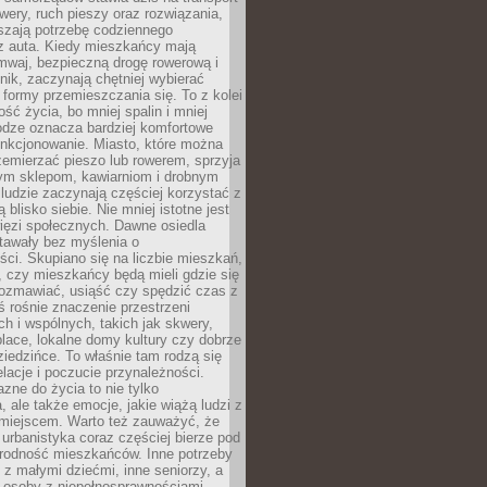
owery, ruch pieszy oraz rozwiązania,
szają potrzebę codziennego
 z auta. Kiedy mieszkańcy mają
mwaj, bezpieczną drogę rowerową i
nik, zaczynają chętniej wybierać
 formy przemieszczania się. To z kolei
ość życia, bo mniej spalin i mniej
odze oznacza bardziej komfortowe
unkcjonowanie. Miasto, które można
emierzać pieszo lub rowerem, sprzyja
nym sklepom, kawiarniom i drobnym
ludzie zaczynają częściej korzystać z
 blisko siebie. Nie mniej istotne jest
ięzi społecznych. Dawne osiedla
tawały bez myślenia o
ci. Skupiano się na liczbie mieszkań,
, czy mieszkańcy będą mieli gdzie się
rozmawiać, usiąść czy spędzić czas z
ś rośnie znaczenie przestrzeni
ch i wspólnych, takich jak skwery,
place, lokalne domy kultury czy dobrze
iedzińce. To właśnie tam rodzą się
elacje i poczucie przynależności.
azne do życia to nie tylko
a, ale także emocje, jakie wiążą ludzi z
miejscem. Warto też zauważyć, że
rbanistyka coraz częściej bierze pod
rodność mieszkańców. Inne potrzeby
 z małymi dziećmi, inne seniorzy, a
 osoby z niepełnosprawnościami.