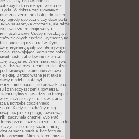
ane tak, aby odpowiadać na
potrzeby ludzi w różnym wieku i o
u życia. W dobrze zaplanowanym
omne znaczenie ma dostęp do zieleni.
ery, ogrody społeczne czy duże parki
 tylko na estetykę otoczenia, ale także
rę powietrza, retencję wody i
e mieszkańców. Osoby mieszkające
renów zielonych częściej wychodzą na
tniej spędzają czas na świeżym
łatwiej regenerują siły po intensywnym
 działa uspokajająco, ogranicza hałas i
nawet gęsto zabudowane dzielnice
rdziej przyjazne. Wiele miast odkrywa
, że drzewa przy ulicach to nie luksus,
z podstawowych elementów zdrowej
miejskiej. Bardzo ważna jest także
Dawny model miasta był
wany samochodom, co prowadziło do
su i zanieczyszczenia powietrza.
 samorządów stawia dziś na transport
owery, ruch pieszy oraz rozwiązania,
szają potrzebę codziennego
 z auta. Kiedy mieszkańcy mają
mwaj, bezpieczną drogę rowerową i
nik, zaczynają chętniej wybierać
 formy przemieszczania się. To z kolei
ość życia, bo mniej spalin i mniej
odze oznacza bardziej komfortowe
unkcjonowanie. Miasto, które można