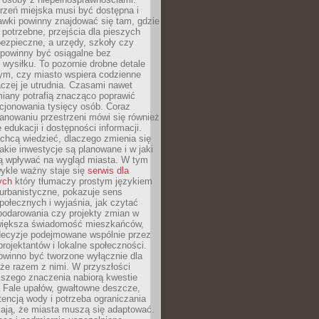
rzeń miejska musi być dostępna i
Ławki powinny znajdować się tam, gdzie
potrzebne, przejścia dla pieszych
ezpieczne, a urzędy, szkoły czy
 powinny być osiągalne bez
wysiłku. To pozornie drobne detale
tym, czy miasto wspiera codzienne
aczej je utrudnia. Czasami nawet
miany potrafią znacząco poprawić
cjonowania tysięcy osób. Coraz
lanowaniu przestrzeni mówi się również
 edukacji i dostępności informacji.
chcą wiedzieć, dlaczego zmienia się
jakie inwestycje są planowane i w jaki
 wpływać na wygląd miasta. W tym
ykle ważny staje się
serwis dla
ych
który tłumaczy prostym językiem
urbanistyczne, pokazuje sens
społecznych i wyjaśnia, jak czytać
podarowania czy projekty zmian w
 większa świadomość mieszkańców,
decyzje podejmowane wspólnie przez
rojektantów i lokalne społeczności.
owinno być tworzone wyłącznie dla
akże razem z nimi. W przyszłości
kszego znaczenia nabiorą kwestie
 Fale upałów, gwałtowne deszcze,
tencją wody i potrzeba ograniczania
iają, że miasta muszą się adaptować.