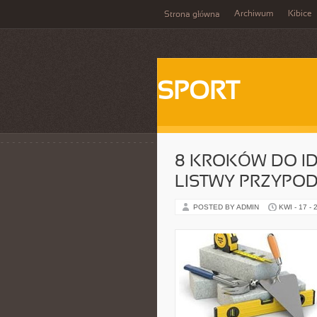
Archiwum
Kibice
Strona główna
SPORT
8 KROKÓW DO I
LISTWY PRZYPO
POSTED BY ADMIN
KWI - 17 - 