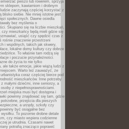
emierzać pieszo lub rowerem, sprzyja
nym sklepom, kawiarniom i drobnym
ludzie zaczynają częściej korzystać z
 blisko siebie. Nie mniej istotne jest
ięzi społecznych. Dawne osiedla
tawały bez myślenia o
ci. Skupiano się na liczbie mieszkań,
, czy mieszkańcy będą mieli gdzie się
rozmawiać, usiąść czy spędzić czas z
ś rośnie znaczenie przestrzeni
ch i wspólnych, takich jak skwery,
place, lokalne domy kultury czy dobrze
iedzińce. To właśnie tam rodzą się
elacje i poczucie przynależności.
azne do życia to nie tylko
a, ale także emocje, jakie wiążą ludzi z
miejscem. Warto też zauważyć, że
rbanistyka coraz częściej bierze pod
rodność mieszkańców. Inne potrzeby
 z małymi dziećmi, inne seniorzy, a
 osoby z niepełnosprawnościami.
rzeń miejska musi być dostępna i
Ławki powinny znajdować się tam, gdzie
potrzebne, przejścia dla pieszych
ezpieczne, a urzędy, szkoły czy
 powinny być osiągalne bez
wysiłku. To pozornie drobne detale
tym, czy miasto wspiera codzienne
aczej je utrudnia. Czasami nawet
miany potrafią znacząco poprawić