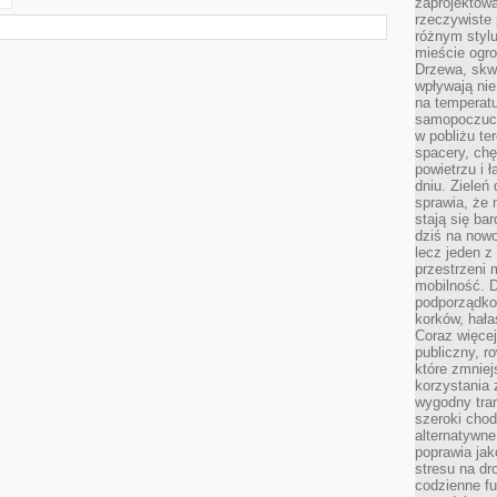
zaprojektow
rzeczywiste 
różnym styl
mieście ogr
Drzewa, skw
wpływają nie
na temperatu
samopoczuci
w pobliżu te
spacery, chę
powietrzu i 
dniu. Zieleń
sprawia, że 
stają się ba
dziś na nowo
lecz jeden 
przestrzeni 
mobilność. 
podporządko
korków, hała
Coraz więcej
publiczny, r
które zmniej
korzystania
wygodny tra
szeroki chod
alternatywne
poprawia jak
stresu na dr
codzienne f