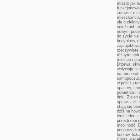
miasto jak n
funkcjonować
zdrowie, rel
mieszkańców.
się o zielon
ścieżkach ro
nowym podejś
do życia ni
budynków, ul
zaprojektow
rzeczywiste 
różnym styl
mieście ogr
Drzewa, skw
wpływają nie
na temperatu
samopoczuci
w pobliżu te
spacery, chę
powietrzu i 
dniu. Zieleń
sprawia, że 
stają się ba
dziś na nowo
lecz jeden 
przestrzeni 
mobilność. 
podporządko
korków, hała
Coraz więcej