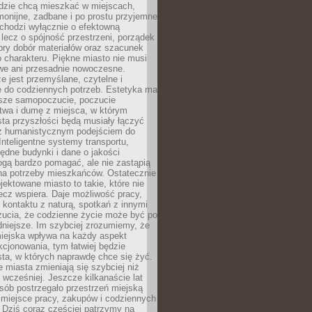
udzie chcą mieszkać w miejscach,
monijne, zadbane i po prostu przyjemne
 chodzi wyłącznie o efektowną
, lecz o spójność przestrzeni, porządek
bry dobór materiałów oraz szacunek
o charakteru. Piękne miasto nie musi
we ani przesadnie nowoczesne.
e jest przemyślane, czytelne i
 do codziennych potrzeb. Estetyka ma
sze samopoczucie, poczucie
twa i dumę z miejsca, w którym
ta przyszłości będą musiały łączyć
 z humanistycznym podejściem do
 Inteligentne systemy transportu,
dne budynki i dane o jakości
ogą bardzo pomagać, ale nie zastąpią
 na potrzeby mieszkańców. Ostatecznie
jektowane miasto to takie, które nie
lecz wspiera. Daje możliwość pracy,
kontaktu z naturą, spotkań z innymi
zucia, że codzienne życie może być po
niejsze. Im szybciej zrozumiemy, że
miejska wpływa na każdy aspekt
cjonowania, tym łatwiej będzie
ta, w których naprawdę chce się żyć.
miasta zmieniają się szybciej niż
 wcześniej. Jeszcze kilkanaście lat
sób postrzegało przestrzeń miejską
 miejsce pracy, zakupów i codziennych
 Dziś coraz częściej patrzymy na