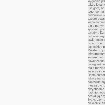
wygodnie prz
także lokal
usługom, bo 
tego, co mają
budowanie w
często pows
wspólnotowoś
a nie na tym
spotkać, po
dziećmi. Dzi
półpubliczny
ławki, małe 
urządzone dz
sąsiedzkie r
Miasto przyj
infrastruktur
konkretnym 
nowoczesna u
uwagę różno
mają rodzice
jeszcze inne
Dobra przest
intuicyjna. 
naprawdę są 
muszą być b
przychodnie
nadmiernego 
decydują o 
życie, czy r
niewielkie z