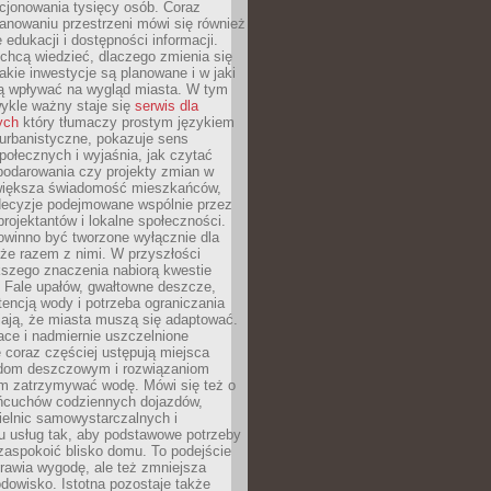
cjonowania tysięcy osób. Coraz
lanowaniu przestrzeni mówi się również
 edukacji i dostępności informacji.
chcą wiedzieć, dlaczego zmienia się
jakie inwestycje są planowane i w jaki
 wpływać na wygląd miasta. W tym
ykle ważny staje się
serwis dla
ych
który tłumaczy prostym językiem
urbanistyczne, pokazuje sens
społecznych i wyjaśnia, jak czytać
podarowania czy projekty zmian w
 większa świadomość mieszkańców,
decyzje podejmowane wspólnie przez
rojektantów i lokalne społeczności.
owinno być tworzone wyłącznie dla
akże razem z nimi. W przyszłości
kszego znaczenia nabiorą kwestie
 Fale upałów, gwałtowne deszcze,
tencją wody i potrzeba ograniczania
iają, że miasta muszą się adaptować.
ce i nadmiernie uszczelnione
 coraz częściej ustępują miejsca
rodom deszczowym i rozwiązaniom
m zatrzymywać wodę. Mówi się też o
ańcuchów codziennych dojazdów,
ielnic samowystarczalnych i
u usług tak, aby podstawowe potrzeby
zaspokoić blisko domu. To podejście
prawia wygodę, ale też zmniejsza
odowisko. Istotna pozostaje także