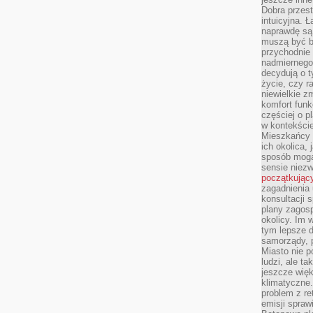
Dobra przest
intuicyjna. 
naprawdę są 
muszą być b
przychodnie
nadmiernego 
decydują o 
życie, czy r
niewielkie z
komfort funk
częściej o p
w kontekście
Mieszkańcy 
ich okolica, 
sposób mogą
sensie niezw
początkując
zagadnienia 
konsultacji 
plany zagos
okolicy. Im
tym lepsze 
samorządy, p
Miasto nie p
ludzi, ale t
jeszcze wię
klimatyczne.
problem z re
emisji spraw