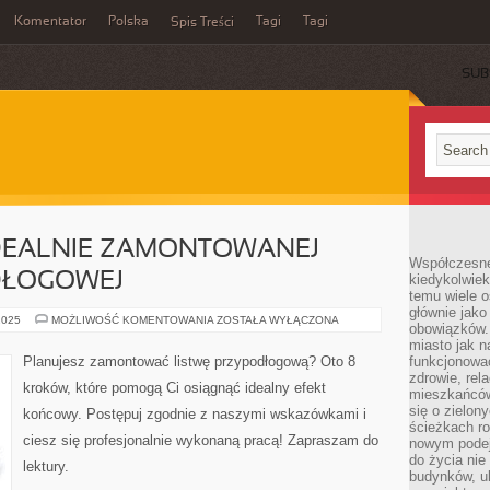
Komentator
Polska
Tagi
Tagi
Spis Treści
SUB
DEALNIE ZAMONTOWANEJ
Współczesne 
DŁOGOWEJ
kiedykolwiek
temu wiele o
głównie jako
8
2025
MOŻLIWOŚĆ KOMENTOWANIA
ZOSTAŁA WYŁĄCZONA
obowiązków.
KROKÓW
DO
miasto jak n
IDEALNIE
Planujesz zamontować listwę przypodłogową? Oto 8
funkcjonować
ZAMONTOWANEJ
zdrowie, rel
LISTWY
kroków, które pomogą Ci osiągnąć idealny efekt
PRZYPODŁOGOWEJ
mieszkańców.
się o zielon
końcowy. Postępuj zgodnie z naszymi wskazówkami i
ścieżkach ro
ciesz się profesjonalnie wykonaną pracą! Zapraszam do
nowym podejś
do życia ni
lektury.
budynków, ul