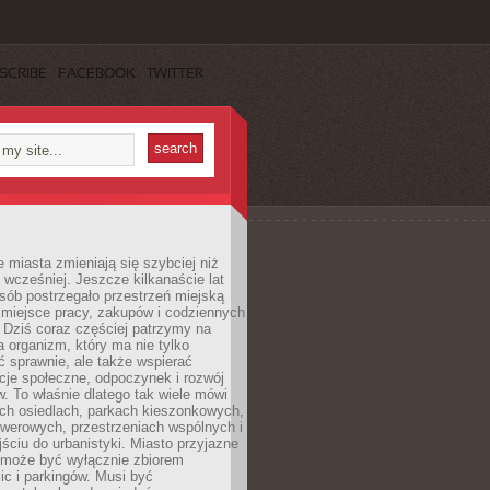
SCRIBE
FACEBOOK
TWITTER
miasta zmieniają się szybciej niż
 wcześniej. Jeszcze kilkanaście lat
sób postrzegało przestrzeń miejską
 miejsce pracy, zakupów i codziennych
 Dziś coraz częściej patrzymy na
a organizm, który ma nie tylko
 sprawnie, ale także wspierać
acje społeczne, odpoczynek i rozwój
 To właśnie dlatego tak wiele mówi
ych osiedlach, parkach kieszonkowych,
werowych, przestrzeniach wspólnych i
ciu do urbanistyki. Miasto przyjazne
e może być wyłącznie zbiorem
ic i parkingów. Musi być