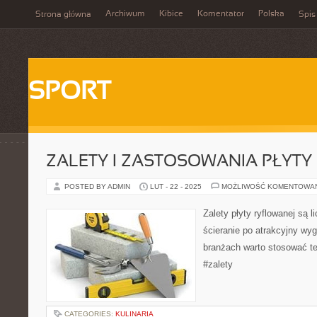
Archiwum
Kibice
Komentator
Polska
Strona główna
Spis
SPORT
ZALETY I ZASTOSOWANIA PŁYTY
POSTED BY ADMIN
LUT - 22 - 2025
MOŻLIWOŚĆ KOMENTOWA
Zalety płyty ryflowanej są l
ścieranie po atrakcyjny wyg
branżach warto stosować te
#zalety
CATEGORIES:
KULINARIA