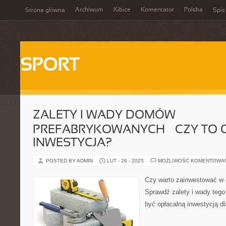
Archiwum
Kibice
Komentator
Polska
Strona główna
Spis
SPORT
ZALETY I WADY DOMÓW
PREFABRYKOWANYCH – CZY TO
INWESTYCJA?
POSTED BY ADMIN
LUT - 26 - 2025
MOŻLIWOŚĆ KOMENTOWA
Czy warto zainwestować w
Sprawdź zalety i wady tego
być opłacalną inwestycją dl