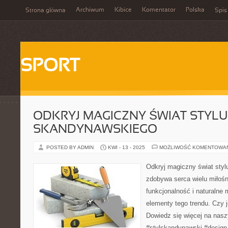
Archiwum
Kibice
Komentator
Polska
Strona główna
Spis
SPORT
ODKRYJ MAGICZNY ŚWIAT STYLU
SKANDYNAWSKIEGO
POSTED BY ADMIN
KWI - 13 - 2025
MOŻLIWOŚĆ KOMENTOWA
Odkryj magiczny świat styl
zdobywa serca wielu miłośn
funkcjonalność i naturalne 
elementy tego trendu. Czy je
Dowiedz się więcej na nasz
#stylskandynawski #design