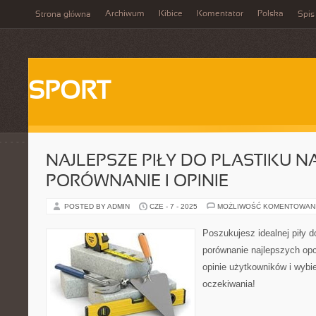
Archiwum
Kibice
Komentator
Polska
Strona główna
Spis
SPORT
NAJLEPSZE PIŁY DO PLASTIKU N
PORÓWNANIE I OPINIE
POSTED BY ADMIN
CZE - 7 - 2025
MOŻLIWOŚĆ KOMENTOWAN
Poszukujesz idealnej piły 
porównanie najlepszych opc
opinie użytkowników i wybie
oczekiwania!