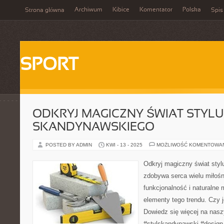
Archiwum
Kibice
Komentator
Polska
Strona główna
Spis
SPORT
ODKRYJ MAGICZNY ŚWIAT STYLU
SKANDYNAWSKIEGO
POSTED BY ADMIN
KWI - 13 - 2025
MOŻLIWOŚĆ KOMENTOWA
Odkryj magiczny świat styl
zdobywa serca wielu miłośn
funkcjonalność i naturalne 
elementy tego trendu. Czy je
Dowiedz się więcej na nasz
#stylskandynawski #design