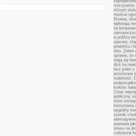
zaprojektow
rzeczywiste 
różnym styl
mieście ogr
Drzewa, skw
wpływają nie
na temperatu
samopoczuci
w pobliżu te
spacery, chę
powietrzu i 
dniu. Zieleń
sprawia, że 
stają się ba
dziś na nowo
lecz jeden 
przestrzeni 
mobilność. 
podporządko
korków, hała
Coraz więcej
publiczny, r
które zmniej
korzystania
wygodny tra
szeroki chod
alternatywne
poprawia jak
stresu na dr
codzienne f