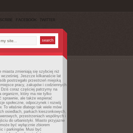
SCRIBE
FACEBOOK
TWITTER
miasta zmieniają się szybciej niż
 wcześniej. Jeszcze kilkanaście lat
sób postrzegało przestrzeń miejską
 miejsce pracy, zakupów i codziennych
 Dziś coraz częściej patrzymy na
a organizm, który ma nie tylko
 sprawnie, ale także wspierać
acje społeczne, odpoczynek i rozwój
 To właśnie dlatego tak wiele mówi
ych osiedlach, parkach kieszonkowych,
werowych, przestrzeniach wspólnych i
ciu do urbanistyki. Miasto przyjazne
e może być wyłącznie zbiorem
ic i parkingów. Musi być