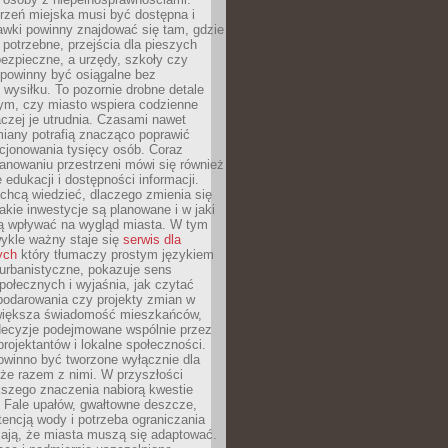
rzeń miejska musi być dostępna i
Ławki powinny znajdować się tam, gdzie
potrzebne, przejścia dla pieszych
ezpieczne, a urzędy, szkoły czy
 powinny być osiągalne bez
wysiłku. To pozornie drobne detale
tym, czy miasto wspiera codzienne
aczej je utrudnia. Czasami nawet
miany potrafią znacząco poprawić
cjonowania tysięcy osób. Coraz
lanowaniu przestrzeni mówi się również
 edukacji i dostępności informacji.
chcą wiedzieć, dlaczego zmienia się
jakie inwestycje są planowane i w jaki
 wpływać na wygląd miasta. W tym
ykle ważny staje się
serwis dla
ych
który tłumaczy prostym językiem
urbanistyczne, pokazuje sens
społecznych i wyjaśnia, jak czytać
podarowania czy projekty zmian w
 większa świadomość mieszkańców,
decyzje podejmowane wspólnie przez
rojektantów i lokalne społeczności.
owinno być tworzone wyłącznie dla
akże razem z nimi. W przyszłości
kszego znaczenia nabiorą kwestie
 Fale upałów, gwałtowne deszcze,
tencją wody i potrzeba ograniczania
iają, że miasta muszą się adaptować.