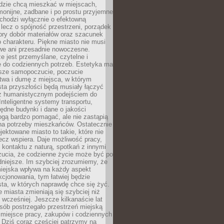
udzie chcą mieszkać w miejscach,
monijne, zadbane i po prostu przyjemne
 chodzi wyłącznie o efektowną
, lecz o spójność przestrzeni, porządek
bry dobór materiałów oraz szacunek
o charakteru. Piękne miasto nie musi
we ani przesadnie nowoczesne.
e jest przemyślane, czytelne i
 do codziennych potrzeb. Estetyka ma
sze samopoczucie, poczucie
twa i dumę z miejsca, w którym
ta przyszłości będą musiały łączyć
 z humanistycznym podejściem do
 Inteligentne systemy transportu,
dne budynki i dane o jakości
ogą bardzo pomagać, ale nie zastąpią
 na potrzeby mieszkańców. Ostatecznie
jektowane miasto to takie, które nie
lecz wspiera. Daje możliwość pracy,
kontaktu z naturą, spotkań z innymi
zucia, że codzienne życie może być po
niejsze. Im szybciej zrozumiemy, że
miejska wpływa na każdy aspekt
cjonowania, tym łatwiej będzie
ta, w których naprawdę chce się żyć.
miasta zmieniają się szybciej niż
 wcześniej. Jeszcze kilkanaście lat
sób postrzegało przestrzeń miejską
 miejsce pracy, zakupów i codziennych
 Dziś coraz częściej patrzymy na