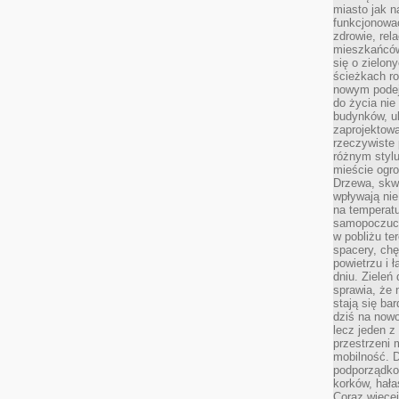
miasto jak n
funkcjonować
zdrowie, rel
mieszkańców.
się o zielon
ścieżkach ro
nowym podejś
do życia ni
budynków, ul
zaprojektow
rzeczywiste 
różnym styl
mieście ogr
Drzewa, skw
wpływają nie
na temperatu
samopoczuci
w pobliżu te
spacery, chę
powietrzu i 
dniu. Zieleń
sprawia, że 
stają się ba
dziś na nowo
lecz jeden 
przestrzeni 
mobilność. 
podporządko
korków, hała
Coraz więcej