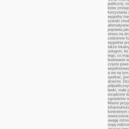
publiczny, r
które zmniej
korzystania
wygodny tra
szeroki chod
alternatywne
poprawia jak
stresu na dr
codzienne f
wygodnie prz
także lokal
usługom, bo 
tego, co mają
budowanie w
często pows
wspólnotowoś
a nie na tym
spotkać, po
dziećmi. Dzi
półpubliczny
ławki, małe 
urządzone dz
sąsiedzkie r
Miasto przyj
infrastruktur
konkretnym 
nowoczesna u
uwagę różno
mają rodzice
jeszcze inne