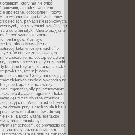
a organizm, który ma nie tylko
 sprawnie, ale także wspierać
acje społeczne, odpoczynek i rozwój
 To właśnie dlatego tak wiele mówi
ych osiedlach, parkach kieszonkowych,
werowych, przestrzeniach wspólnych i
ciu do urbanistyki. Miasto przyjazne
e może być wyłącznie zbiorem
ic i parkingów. Musi być
ane tak, aby odpowiadać na
potrzeby ludzi w różnym wieku i o
u życia. W dobrze zaplanowanym
omne znaczenie ma dostęp do zieleni.
ery, ogrody społeczne czy duże parki
 tylko na estetykę otoczenia, ale także
rę powietrza, retencję wody i
e mieszkańców. Osoby mieszkające
renów zielonych częściej wychodzą na
tniej spędzają czas na świeżym
łatwiej regenerują siły po intensywnym
 działa uspokajająco, ogranicza hałas i
nawet gęsto zabudowane dzielnice
rdziej przyjazne. Wiele miast odkrywa
, że drzewa przy ulicach to nie luksus,
z podstawowych elementów zdrowej
miejskiej. Bardzo ważna jest także
Dawny model miasta był
wany samochodom, co prowadziło do
su i zanieczyszczenia powietrza.
 samorządów stawia dziś na transport