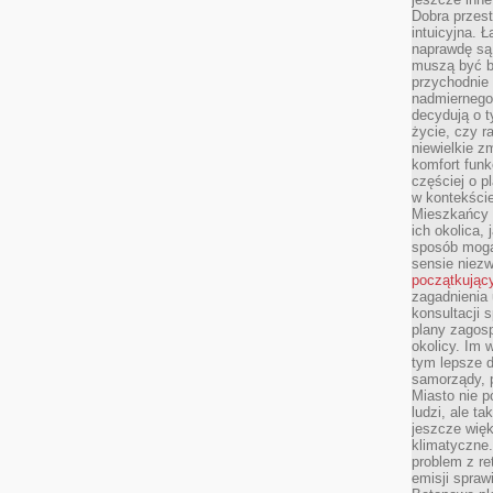
Dobra przest
intuicyjna. 
naprawdę są 
muszą być b
przychodnie
nadmiernego 
decydują o 
życie, czy r
niewielkie z
komfort funk
częściej o p
w kontekście
Mieszkańcy 
ich okolica, 
sposób mogą
sensie niezw
początkując
zagadnienia 
konsultacji 
plany zagos
okolicy. Im
tym lepsze 
samorządy, p
Miasto nie p
ludzi, ale t
jeszcze wię
klimatyczne.
problem z re
emisji spraw