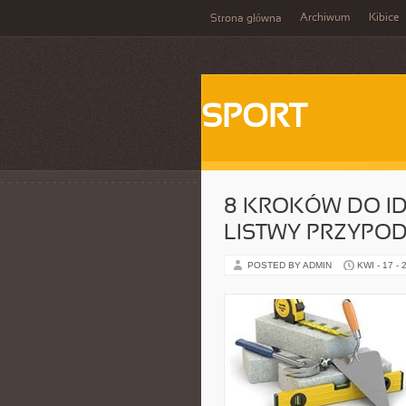
Archiwum
Kibice
Strona główna
SPORT
8 KROKÓW DO I
LISTWY PRZYPO
POSTED BY ADMIN
KWI - 17 - 