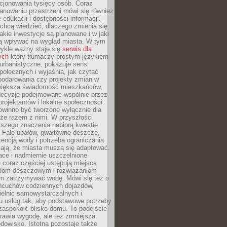
cjonowania tysięcy osób. Coraz
lanowaniu przestrzeni mówi się również
 edukacji i dostępności informacji.
chcą wiedzieć, dlaczego zmienia się
jakie inwestycje są planowane i w jaki
 wpływać na wygląd miasta. W tym
ykle ważny staje się
serwis dla
ych
który tłumaczy prostym językiem
urbanistyczne, pokazuje sens
społecznych i wyjaśnia, jak czytać
podarowania czy projekty zmian w
 większa świadomość mieszkańców,
decyzje podejmowane wspólnie przez
rojektantów i lokalne społeczności.
owinno być tworzone wyłącznie dla
akże razem z nimi. W przyszłości
kszego znaczenia nabiorą kwestie
 Fale upałów, gwałtowne deszcze,
tencją wody i potrzeba ograniczania
iają, że miasta muszą się adaptować.
ce i nadmiernie uszczelnione
 coraz częściej ustępują miejsca
rodom deszczowym i rozwiązaniom
m zatrzymywać wodę. Mówi się też o
ańcuchów codziennych dojazdów,
ielnic samowystarczalnych i
u usług tak, aby podstawowe potrzeby
zaspokoić blisko domu. To podejście
prawia wygodę, ale też zmniejsza
odowisko. Istotna pozostaje także