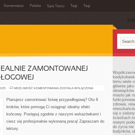
Komentator
Polska
Tagi
Tagi
Spis Treści
SUB
DEALNIE ZAMONTOWANEJ
Współczesne 
DŁOGOWEJ
kiedykolwiek
temu wiele o
głównie jako
8
2025
MOŻLIWOŚĆ KOMENTOWANIA
ZOSTAŁA WYŁĄCZONA
obowiązków.
KROKÓW
DO
miasto jak n
IDEALNIE
Planujesz zamontować listwę przypodłogową? Oto 8
funkcjonować
ZAMONTOWANEJ
zdrowie, rel
LISTWY
kroków, które pomogą Ci osiągnąć idealny efekt
PRZYPODŁOGOWEJ
mieszkańców.
się o zielon
końcowy. Postępuj zgodnie z naszymi wskazówkami i
ścieżkach ro
ciesz się profesjonalnie wykonaną pracą! Zapraszam do
nowym podejś
do życia ni
lektury.
budynków, ul