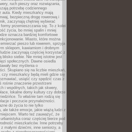
owery, ruch pieszy oraz rozwiązania,
szają potrzebę codziennego
 z auta. Kiedy mieszkańcy mają
mwaj, bezpieczną drogę rowerową i
nik, zaczynają chętniej wybierać
 formy przemieszczania się. To z kolei
ość życia, bo mniej spalin i mniej
odze oznacza bardziej komfortowe
unkcjonowanie. Miasto, które można
emierzać pieszo lub rowerem, sprzyja
nym sklepom, kawiarniom i drobnym
ludzie zaczynają częściej korzystać z
 blisko siebie. Nie mniej istotne jest
ięzi społecznych. Dawne osiedla
tawały bez myślenia o
ci. Skupiano się na liczbie mieszkań,
, czy mieszkańcy będą mieli gdzie się
rozmawiać, usiąść czy spędzić czas z
ś rośnie znaczenie przestrzeni
ch i wspólnych, takich jak skwery,
place, lokalne domy kultury czy dobrze
iedzińce. To właśnie tam rodzą się
elacje i poczucie przynależności.
azne do życia to nie tylko
a, ale także emocje, jakie wiążą ludzi z
miejscem. Warto też zauważyć, że
rbanistyka coraz częściej bierze pod
rodność mieszkańców. Inne potrzeby
 z małymi dziećmi, inne seniorzy, a
 osoby z niepełnosprawnościami.