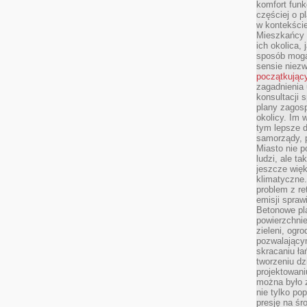
komfort funk
częściej o p
w kontekście
Mieszkańcy 
ich okolica, 
sposób mogą
sensie niezw
początkując
zagadnienia 
konsultacji 
plany zagos
okolicy. Im
tym lepsze 
samorządy, p
Miasto nie p
ludzi, ale t
jeszcze wię
klimatyczne.
problem z re
emisji spraw
Betonowe pla
powierzchnie
zieleni, og
pozwalający
skracaniu ł
tworzeniu dz
projektowani
można było 
nie tylko po
presję na śr