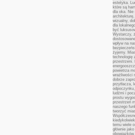
estetyka. L
które są har
dla oka. Nie
architekturę
wizualny, do
dla lokalneg
być luksuso
Wystarczy, ż
dostosowane
wpływ na na
bezpieczeńs
żyjemy. Mias
technologię
przestrzeni.
energooszczę
powietrza m
wrażliwości
dobrze zapro
przytłacza, 
odpoczynku, 
ludźmi i poc
prostu wygod
przestrzeń 
naszego funk
tworzyć mias
Współczesne 
kiedykolwiek
temu wiele o
głównie jako
obowiązków.