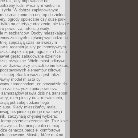
ane tak, aby odpowiadać na
potrzeby ludzi w różnym wieku i o
u życia. W dobrze zaplanowanym
omne znaczenie ma dostęp do zieleni.
ery, ogrody społeczne czy duże parki
 tylko na estetykę otoczenia, ale także
rę powietrza, retencję wody i
e mieszkańców. Osoby mieszkające
renów zielonych częściej wychodzą na
tniej spędzają czas na świeżym
łatwiej regenerują siły po intensywnym
 działa uspokajająco, ogranicza hałas i
nawet gęsto zabudowane dzielnice
rdziej przyjazne. Wiele miast odkrywa
, że drzewa przy ulicach to nie luksus,
z podstawowych elementów zdrowej
miejskiej. Bardzo ważna jest także
Dawny model miasta był
wany samochodom, co prowadziło do
su i zanieczyszczenia powietrza.
 samorządów stawia dziś na transport
owery, ruch pieszy oraz rozwiązania,
szają potrzebę codziennego
 z auta. Kiedy mieszkańcy mają
mwaj, bezpieczną drogę rowerową i
nik, zaczynają chętniej wybierać
 formy przemieszczania się. To z kolei
ość życia, bo mniej spalin i mniej
odze oznacza bardziej komfortowe
unkcjonowanie. Miasto, które można