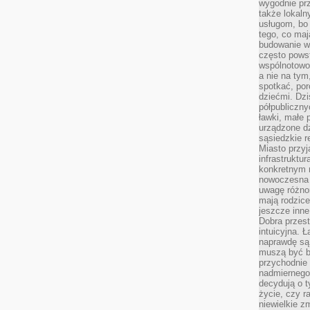
wygodnie prz
także lokal
usługom, bo 
tego, co mają
budowanie w
często pows
wspólnotowoś
a nie na tym
spotkać, po
dziećmi. Dzi
półpubliczny
ławki, małe 
urządzone dz
sąsiedzkie r
Miasto przyj
infrastruktur
konkretnym 
nowoczesna u
uwagę różno
mają rodzice
jeszcze inne
Dobra przest
intuicyjna. 
naprawdę są 
muszą być b
przychodnie
nadmiernego 
decydują o 
życie, czy r
niewielkie z