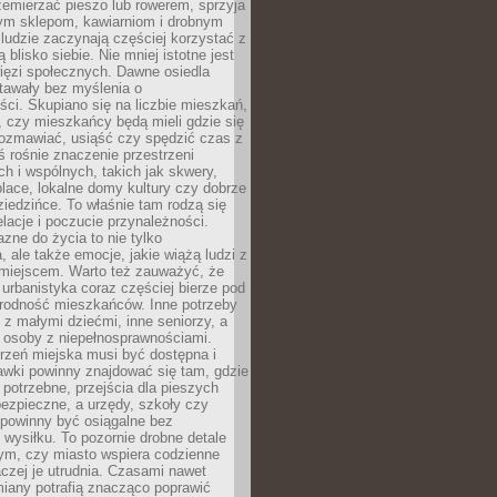
emierzać pieszo lub rowerem, sprzyja
nym sklepom, kawiarniom i drobnym
ludzie zaczynają częściej korzystać z
 blisko siebie. Nie mniej istotne jest
ięzi społecznych. Dawne osiedla
tawały bez myślenia o
ci. Skupiano się na liczbie mieszkań,
, czy mieszkańcy będą mieli gdzie się
rozmawiać, usiąść czy spędzić czas z
ś rośnie znaczenie przestrzeni
ch i wspólnych, takich jak skwery,
place, lokalne domy kultury czy dobrze
iedzińce. To właśnie tam rodzą się
elacje i poczucie przynależności.
azne do życia to nie tylko
a, ale także emocje, jakie wiążą ludzi z
miejscem. Warto też zauważyć, że
rbanistyka coraz częściej bierze pod
rodność mieszkańców. Inne potrzeby
 z małymi dziećmi, inne seniorzy, a
 osoby z niepełnosprawnościami.
rzeń miejska musi być dostępna i
Ławki powinny znajdować się tam, gdzie
potrzebne, przejścia dla pieszych
ezpieczne, a urzędy, szkoły czy
 powinny być osiągalne bez
wysiłku. To pozornie drobne detale
tym, czy miasto wspiera codzienne
aczej je utrudnia. Czasami nawet
miany potrafią znacząco poprawić