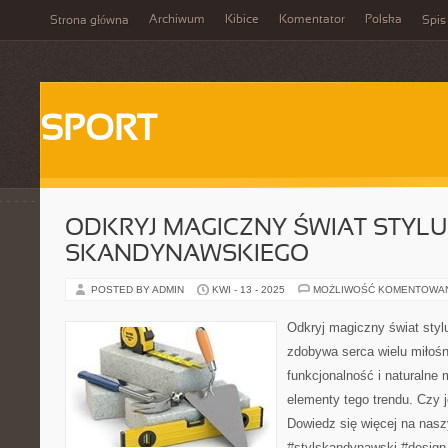
Archiwum
Kibice
Komentator
Polska
Strona główna
Spis
SPORT
ODKRYJ MAGICZNY ŚWIAT STYLU
SKANDYNAWSKIEGO
POSTED BY ADMIN
KWI - 13 - 2025
MOŻLIWOŚĆ KOMENTOWA
Odkryj magiczny świat styl
zdobywa serca wielu miłośn
funkcjonalność i naturalne 
elementy tego trendu. Czy je
Dowiedz się więcej na nasz
#stylskandynawski #design