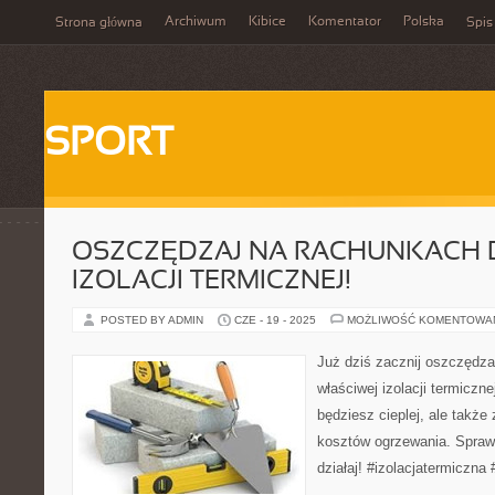
Archiwum
Kibice
Komentator
Polska
Strona główna
Spis
SPORT
OSZCZĘDZAJ NA RACHUNKACH D
IZOLACJI TERMICZNEJ!
POSTED BY ADMIN
CZE - 19 - 2025
MOŻLIWOŚĆ KOMENTOWA
Już dziś zacznij oszczędza
właściwej izolacji termiczn
będziesz cieplej, ale takż
kosztów ogrzewania. Spraw
działaj! #izolacjatermiczna