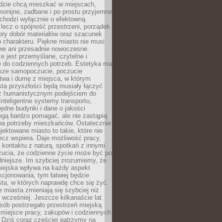
udzie chcą mieszkać w miejscach,
monijne, zadbane i po prostu przyjemne
 chodzi wyłącznie o efektowną
, lecz o spójność przestrzeni, porządek
bry dobór materiałów oraz szacunek
o charakteru. Piękne miasto nie musi
we ani przesadnie nowoczesne.
e jest przemyślane, czytelne i
 do codziennych potrzeb. Estetyka ma
sze samopoczucie, poczucie
twa i dumę z miejsca, w którym
ta przyszłości będą musiały łączyć
 z humanistycznym podejściem do
 Inteligentne systemy transportu,
dne budynki i dane o jakości
ogą bardzo pomagać, ale nie zastąpią
 na potrzeby mieszkańców. Ostatecznie
jektowane miasto to takie, które nie
lecz wspiera. Daje możliwość pracy,
kontaktu z naturą, spotkań z innymi
zucia, że codzienne życie może być po
niejsze. Im szybciej zrozumiemy, że
miejska wpływa na każdy aspekt
cjonowania, tym łatwiej będzie
ta, w których naprawdę chce się żyć.
miasta zmieniają się szybciej niż
 wcześniej. Jeszcze kilkanaście lat
sób postrzegało przestrzeń miejską
 miejsce pracy, zakupów i codziennych
 Dziś coraz częściej patrzymy na