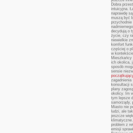
Dobra przest
intuicyjna. 
naprawdę są 
muszą być b
przychodnie
nadmiernego 
decydują o 
życie, czy r
niewielkie z
komfort funk
częściej o p
w kontekście
Mieszkańcy 
ich okolica, 
sposób mogą
sensie niezw
początkując
zagadnienia 
konsultacji 
plany zagos
okolicy. Im
tym lepsze 
samorządy, p
Miasto nie p
ludzi, ale t
jeszcze wię
klimatyczne.
problem z re
emisji spraw