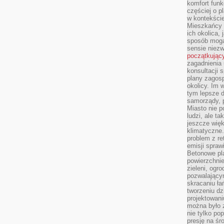
komfort funk
częściej o p
w kontekście
Mieszkańcy 
ich okolica, 
sposób mogą
sensie niezw
początkując
zagadnienia 
konsultacji 
plany zagos
okolicy. Im
tym lepsze 
samorządy, p
Miasto nie p
ludzi, ale t
jeszcze wię
klimatyczne.
problem z re
emisji spraw
Betonowe pla
powierzchnie
zieleni, og
pozwalający
skracaniu ł
tworzeniu dz
projektowani
można było 
nie tylko po
presję na śr