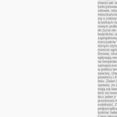
miasto jak n
funkcjonować
zdrowie, rel
mieszkańców.
się o zielon
ścieżkach ro
nowym podejś
do życia ni
budynków, ul
zaprojektow
rzeczywiste 
różnym styl
mieście ogr
Drzewa, skw
wpływają nie
na temperatu
samopoczuci
w pobliżu te
spacery, chę
powietrzu i 
dniu. Zieleń
sprawia, że 
stają się ba
dziś na nowo
lecz jeden 
przestrzeni 
mobilność. 
podporządko
korków, hała
Coraz więcej