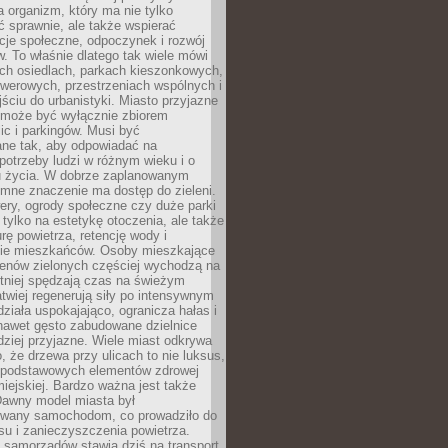
a organizm, który ma nie tylko
 sprawnie, ale także wspierać
acje społeczne, odpoczynek i rozwój
 To właśnie dlatego tak wiele mówi
ych osiedlach, parkach kieszonkowych,
werowych, przestrzeniach wspólnych i
ciu do urbanistyki. Miasto przyjazne
e może być wyłącznie zbiorem
ic i parkingów. Musi być
ane tak, aby odpowiadać na
potrzeby ludzi w różnym wieku i o
u życia. W dobrze zaplanowanym
omne znaczenie ma dostęp do zieleni.
ery, ogrody społeczne czy duże parki
 tylko na estetykę otoczenia, ale także
rę powietrza, retencję wody i
e mieszkańców. Osoby mieszkające
renów zielonych częściej wychodzą na
tniej spędzają czas na świeżym
łatwiej regenerują siły po intensywnym
 działa uspokajająco, ogranicza hałas i
nawet gęsto zabudowane dzielnice
rdziej przyjazne. Wiele miast odkrywa
, że drzewa przy ulicach to nie luksus,
z podstawowych elementów zdrowej
miejskiej. Bardzo ważna jest także
Dawny model miasta był
wany samochodom, co prowadziło do
su i zanieczyszczenia powietrza.
 samorządów stawia dziś na transport