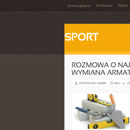
Archiwum
Kibice
Strona główna
SPORT
ROZMOWA O NAJ
WYMIANA ARMA
POSTED BY ADMIN
MAJ - 4 - 2