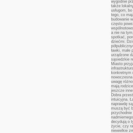
wygodnie prz
także lokal
usługom, bo 
tego, co mają
budowanie w
często pows
wspólnotowoś
a nie na tym
spotkać, po
dziećmi. Dzi
półpubliczny
ławki, małe 
urządzone dz
sąsiedzkie r
Miasto przyj
infrastruktur
konkretnym 
nowoczesna u
uwagę różno
mają rodzice
jeszcze inne
Dobra przest
intuicyjna. 
naprawdę są 
muszą być b
przychodnie
nadmiernego 
decydują o 
życie, czy r
niewielkie z