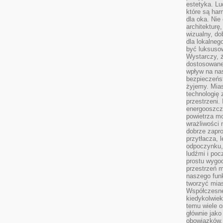
estetyka. L
które są har
dla oka. Nie
architekturę
wizualny, do
dla lokalneg
być luksuso
Wystarczy, ż
dostosowane
wpływ na na
bezpieczeńs
żyjemy. Mias
technologię
przestrzeni.
energooszczę
powietrza m
wrażliwości
dobrze zapro
przytłacza, 
odpoczynku, 
ludźmi i poc
prostu wygod
przestrzeń 
naszego funk
tworzyć mias
Współczesne 
kiedykolwiek
temu wiele o
głównie jako
obowiązków.