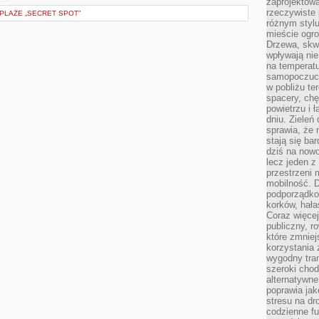
zaprojektow
rzeczywiste 
 PLAŻE „SECRET SPOT”
różnym styl
mieście ogr
Drzewa, skw
wpływają nie
na temperatu
samopoczuci
w pobliżu te
spacery, chę
powietrzu i 
dniu. Zieleń
sprawia, że 
stają się ba
dziś na nowo
lecz jeden 
przestrzeni 
mobilność. 
podporządko
korków, hała
Coraz więcej
publiczny, r
które zmniej
korzystania
wygodny tra
szeroki chod
alternatywne
poprawia jak
stresu na dr
codzienne f