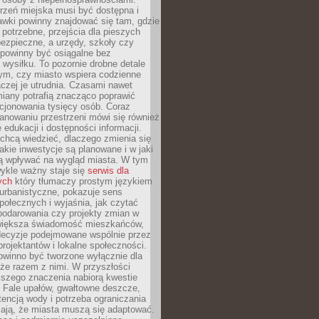
rzeń miejska musi być dostępna i
Ławki powinny znajdować się tam, gdzie
potrzebne, przejścia dla pieszych
ezpieczne, a urzędy, szkoły czy
 powinny być osiągalne bez
wysiłku. To pozornie drobne detale
tym, czy miasto wspiera codzienne
aczej je utrudnia. Czasami nawet
miany potrafią znacząco poprawić
cjonowania tysięcy osób. Coraz
lanowaniu przestrzeni mówi się również
 edukacji i dostępności informacji.
chcą wiedzieć, dlaczego zmienia się
jakie inwestycje są planowane i w jaki
 wpływać na wygląd miasta. W tym
ykle ważny staje się
serwis dla
ych
który tłumaczy prostym językiem
urbanistyczne, pokazuje sens
społecznych i wyjaśnia, jak czytać
podarowania czy projekty zmian w
 większa świadomość mieszkańców,
decyzje podejmowane wspólnie przez
rojektantów i lokalne społeczności.
owinno być tworzone wyłącznie dla
akże razem z nimi. W przyszłości
kszego znaczenia nabiorą kwestie
 Fale upałów, gwałtowne deszcze,
tencją wody i potrzeba ograniczania
iają, że miasta muszą się adaptować.