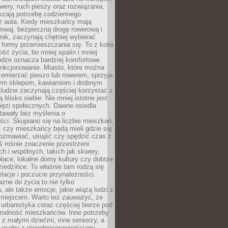
owery, ruch pieszy oraz rozwiązania,
szają potrzebę codziennego
 z auta. Kiedy mieszkańcy mają
mwaj, bezpieczną drogę rowerową i
nik, zaczynają chętniej wybierać
 formy przemieszczania się. To z kolei
ość życia, bo mniej spalin i mniej
odze oznacza bardziej komfortowe
unkcjonowanie. Miasto, które można
emierzać pieszo lub rowerem, sprzyja
nym sklepom, kawiarniom i drobnym
ludzie zaczynają częściej korzystać z
 blisko siebie. Nie mniej istotne jest
ięzi społecznych. Dawne osiedla
tawały bez myślenia o
ci. Skupiano się na liczbie mieszkań,
, czy mieszkańcy będą mieli gdzie się
rozmawiać, usiąść czy spędzić czas z
ś rośnie znaczenie przestrzeni
ch i wspólnych, takich jak skwery,
place, lokalne domy kultury czy dobrze
iedzińce. To właśnie tam rodzą się
elacje i poczucie przynależności.
azne do życia to nie tylko
a, ale także emocje, jakie wiążą ludzi z
miejscem. Warto też zauważyć, że
rbanistyka coraz częściej bierze pod
rodność mieszkańców. Inne potrzeby
 z małymi dziećmi, inne seniorzy, a
 osoby z niepełnosprawnościami.