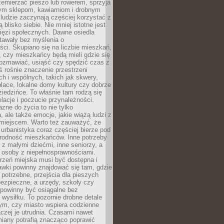
emierzać pieszo lub rowerem, sprzyja
nym sklepom, kawiarniom i drobnym
ludzie zaczynają częściej korzystać z
 blisko siebie. Nie mniej istotne jest
ięzi społecznych. Dawne osiedla
tawały bez myślenia o
ci. Skupiano się na liczbie mieszkań,
, czy mieszkańcy będą mieli gdzie się
rozmawiać, usiąść czy spędzić czas z
ś rośnie znaczenie przestrzeni
ch i wspólnych, takich jak skwery,
place, lokalne domy kultury czy dobrze
iedzińce. To właśnie tam rodzą się
elacje i poczucie przynależności.
azne do życia to nie tylko
a, ale także emocje, jakie wiążą ludzi z
miejscem. Warto też zauważyć, że
rbanistyka coraz częściej bierze pod
rodność mieszkańców. Inne potrzeby
 z małymi dziećmi, inne seniorzy, a
 osoby z niepełnosprawnościami.
rzeń miejska musi być dostępna i
Ławki powinny znajdować się tam, gdzie
potrzebne, przejścia dla pieszych
ezpieczne, a urzędy, szkoły czy
 powinny być osiągalne bez
wysiłku. To pozornie drobne detale
tym, czy miasto wspiera codzienne
aczej je utrudnia. Czasami nawet
miany potrafią znacząco poprawić