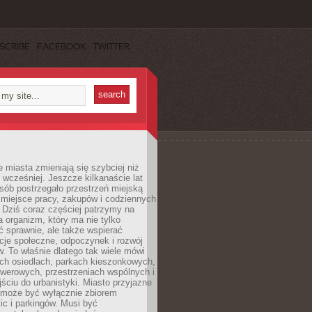
SCRIBE
FACEBOOK
TWITTER
miasta zmieniają się szybciej niż
 wcześniej. Jeszcze kilkanaście lat
sób postrzegało przestrzeń miejską
 miejsce pracy, zakupów i codziennych
 Dziś coraz częściej patrzymy na
a organizm, który ma nie tylko
 sprawnie, ale także wspierać
acje społeczne, odpoczynek i rozwój
 To właśnie dlatego tak wiele mówi
ych osiedlach, parkach kieszonkowych,
werowych, przestrzeniach wspólnych i
ciu do urbanistyki. Miasto przyjazne
e może być wyłącznie zbiorem
ic i parkingów. Musi być