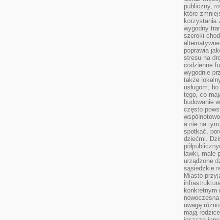
publiczny, r
które zmniej
korzystania
wygodny tra
szeroki chod
alternatywne
poprawia jak
stresu na dr
codzienne f
wygodnie prz
także lokal
usługom, bo 
tego, co mają
budowanie w
często pows
wspólnotowoś
a nie na tym
spotkać, po
dziećmi. Dzi
półpubliczny
ławki, małe 
urządzone dz
sąsiedzkie r
Miasto przyj
infrastruktur
konkretnym 
nowoczesna u
uwagę różno
mają rodzice
jeszcze inne