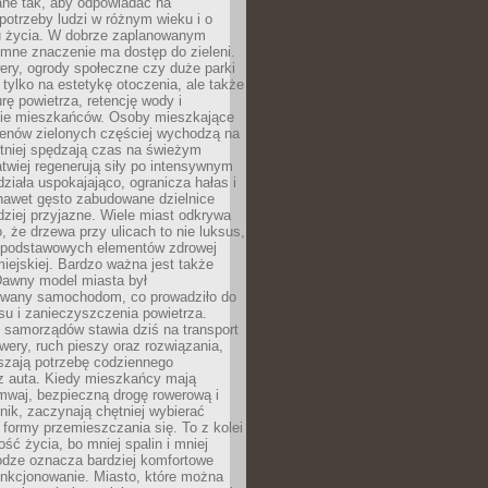
ane tak, aby odpowiadać na
potrzeby ludzi w różnym wieku i o
u życia. W dobrze zaplanowanym
omne znaczenie ma dostęp do zieleni.
ery, ogrody społeczne czy duże parki
 tylko na estetykę otoczenia, ale także
rę powietrza, retencję wody i
e mieszkańców. Osoby mieszkające
renów zielonych częściej wychodzą na
tniej spędzają czas na świeżym
łatwiej regenerują siły po intensywnym
 działa uspokajająco, ogranicza hałas i
nawet gęsto zabudowane dzielnice
rdziej przyjazne. Wiele miast odkrywa
, że drzewa przy ulicach to nie luksus,
z podstawowych elementów zdrowej
miejskiej. Bardzo ważna jest także
Dawny model miasta był
wany samochodom, co prowadziło do
su i zanieczyszczenia powietrza.
 samorządów stawia dziś na transport
owery, ruch pieszy oraz rozwiązania,
szają potrzebę codziennego
 z auta. Kiedy mieszkańcy mają
mwaj, bezpieczną drogę rowerową i
nik, zaczynają chętniej wybierać
 formy przemieszczania się. To z kolei
ość życia, bo mniej spalin i mniej
odze oznacza bardziej komfortowe
unkcjonowanie. Miasto, które można