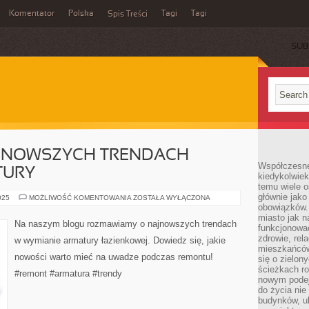
Komentator
Polska
Tagi
Tagi
Spis Treści
SUB
NOWSZYCH TRENDACH –
Współczesne 
TURY
kiedykolwiek
temu wiele o
głównie jako
ROZMOWA
025
MOŻLIWOŚĆ KOMENTOWANIA
ZOSTAŁA WYŁĄCZONA
O
obowiązków.
NAJNOWSZYCH
miasto jak n
TRENDACH
Na naszym blogu rozmawiamy o najnowszych trendach
funkcjonować
–
WYMIANA
zdrowie, rel
w wymianie armatury łazienkowej. Dowiedz się, jakie
ARMATURY
mieszkańców.
nowości warto mieć na uwadze podczas remontu!
się o zielon
ścieżkach ro
#remont #armatura #trendy
nowym podejś
do życia ni
budynków, ul