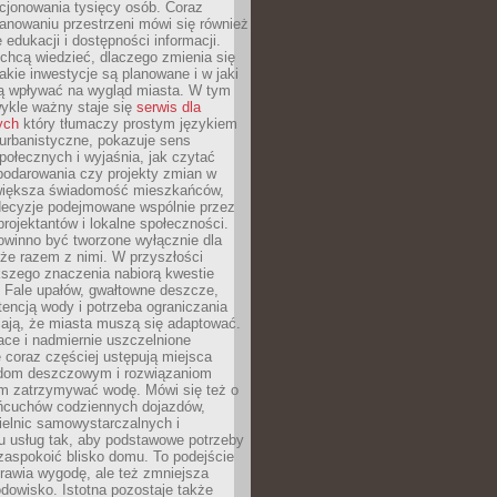
cjonowania tysięcy osób. Coraz
lanowaniu przestrzeni mówi się również
 edukacji i dostępności informacji.
chcą wiedzieć, dlaczego zmienia się
jakie inwestycje są planowane i w jaki
 wpływać na wygląd miasta. W tym
ykle ważny staje się
serwis dla
ych
który tłumaczy prostym językiem
urbanistyczne, pokazuje sens
społecznych i wyjaśnia, jak czytać
podarowania czy projekty zmian w
 większa świadomość mieszkańców,
decyzje podejmowane wspólnie przez
rojektantów i lokalne społeczności.
owinno być tworzone wyłącznie dla
akże razem z nimi. W przyszłości
kszego znaczenia nabiorą kwestie
 Fale upałów, gwałtowne deszcze,
tencją wody i potrzeba ograniczania
iają, że miasta muszą się adaptować.
ce i nadmiernie uszczelnione
 coraz częściej ustępują miejsca
rodom deszczowym i rozwiązaniom
m zatrzymywać wodę. Mówi się też o
ańcuchów codziennych dojazdów,
ielnic samowystarczalnych i
u usług tak, aby podstawowe potrzeby
zaspokoić blisko domu. To podejście
prawia wygodę, ale też zmniejsza
odowisko. Istotna pozostaje także