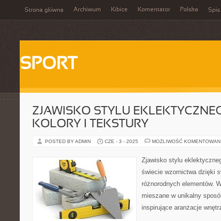
Archiwum
Kibice
Komentator
Polska
Strona główna
Spis
SPORT
ZJAWISKO STYLU EKLEKTYCZNEG
KOLORY I TEKSTURY
POSTED BY ADMIN
CZE - 3 - 2025
MOŻLIWOŚĆ KOMENTOWAN
Zjawisko stylu eklektyczn
świecie wzornictwa dzięki 
różnorodnych elementów. Wz
mieszane w unikalny sposó
inspirujące aranżacje wnętr