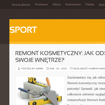
Archiwum
Kibice
Komentator
Polska
Strona główna
Spis
SPORT
REMONT KOSMETYCZNY: JAK OD
SWOJE WNĘTRZE?
POSTED BY ADMIN
KWI - 26 - 2025
MOŻLIWOŚĆ KOMENTOWA
Zastanawiasz się, jak odśw
Remont kosmetyczny może 
potrzeby! Sprawdź, jak nie
całkowicie odmienić wyglą
metamorfozę! #remont #odś