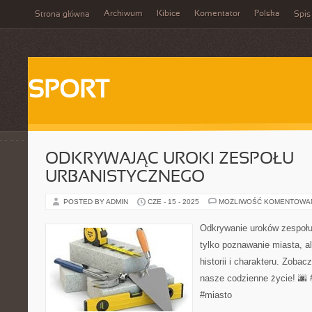
Archiwum
Kibice
Komentator
Polska
Strona główna
Spis
SPORT
ODKRYWAJĄC UROKI ZESPOŁU
URBANISTYCZNEGO
POSTED BY ADMIN
CZE - 15 - 2025
MOŻLIWOŚĆ KOMENTOWA
Odkrywanie uroków zespołu 
tylko poznawanie miasta, a
historii i charakteru. Zobac
nasze codzienne życie! 🌆 
#miasto