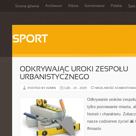
Archiwum
Kibice
Komentator
Polska
Strona główna
Spis
SPORT
ODKRYWAJĄC UROKI ZESPOŁU
URBANISTYCZNEGO
POSTED BY ADMIN
CZE - 15 - 2025
MOŻLIWOŚĆ KOMENTOWA
Odkrywanie uroków zespołu 
tylko poznawanie miasta, a
historii i charakteru. Zobac
nasze codzienne życie! 🌆 
#miasto