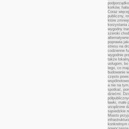
podporządko
korków, hała
Coraz więcej
publiczny, r
które zmniej
korzystania
wygodny tra
szeroki chod
alternatywne
poprawia jak
stresu na dr
codzienne f
wygodnie prz
także lokal
usługom, bo 
tego, co mają
budowanie w
często pows
wspólnotowoś
a nie na tym
spotkać, po
dziećmi. Dzi
półpubliczny
ławki, małe 
urządzone dz
sąsiedzkie r
Miasto przyj
infrastruktur
konkretnym 
nowoczesna u