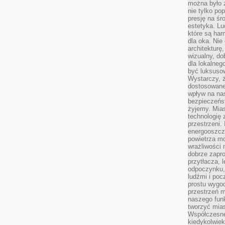
można było 
nie tylko po
presję na śr
estetyka. L
które są har
dla oka. Nie
architekturę
wizualny, do
dla lokalneg
być luksuso
Wystarczy, ż
dostosowane
wpływ na na
bezpieczeńs
żyjemy. Mias
technologię
przestrzeni.
energooszczę
powietrza m
wrażliwości
dobrze zapro
przytłacza, 
odpoczynku, 
ludźmi i poc
prostu wygod
przestrzeń 
naszego funk
tworzyć mias
Współczesne 
kiedykolwiek