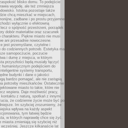
zaspokoić blisko domu. To podejście
prawia wygodę, ale też zmniejsza
odowisko. Istotna pozostaje także
udzie chcą mieszkać w miejscach,
monijne, zadbane i po prostu przyjemne
 chodzi wyłącznie o efektowną
, lecz o spójność przestrzeni, porządek
bry dobór materiałów oraz szacunek
o charakteru. Piękne miasto nie musi
we ani przesadnie nowoczesne.
e jest przemyślane, czytelne i
 do codziennych potrzeb. Estetyka ma
sze samopoczucie, poczucie
twa i dumę z miejsca, w którym
ta przyszłości będą musiały łączyć
 z humanistycznym podejściem do
 Inteligentne systemy transportu,
dne budynki i dane o jakości
ogą bardzo pomagać, ale nie zastąpią
 na potrzeby mieszkańców. Ostatecznie
jektowane miasto to takie, które nie
lecz wspiera. Daje możliwość pracy,
kontaktu z naturą, spotkań z innymi
zucia, że codzienne życie może być po
niejsze. Im szybciej zrozumiemy, że
miejska wpływa na każdy aspekt
cjonowania, tym łatwiej będzie
ta, w których naprawdę chce się żyć.
miasta zmieniają się szybciej niż
 wcześniej. Jeszcze kilkanaście lat