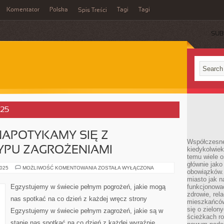
Komentator
Polska
Tagi
Tagi
Spis Treści
SUB
025
NAPOTYKAMY SIĘ Z
Współczesne 
YPU ZAGROŻENIAMI
kiedykolwiek
temu wiele o
głównie jako
KAŻDEGO
2025
MOŻLIWOŚĆ KOMENTOWANIA
ZOSTAŁA WYŁĄCZONA
obowiązków.
DNIA
NAPOTYKAMY
miasto jak n
SIĘ
Egzystujemy w świecie pełnym pogrożeń, jakie mogą
funkcjonować
Z
zdrowie, rel
PRZERÓŻNEGO
nas spotkać na co dzień z każdej wręcz strony
TYPU
mieszkańców.
ZAGROŻENIAMI
się o zielon
Egzystujemy w świecie pełnym zagrożeń, jakie są w
ścieżkach ro
stanie nas spotkać na co dzień z każdej wyraźnie