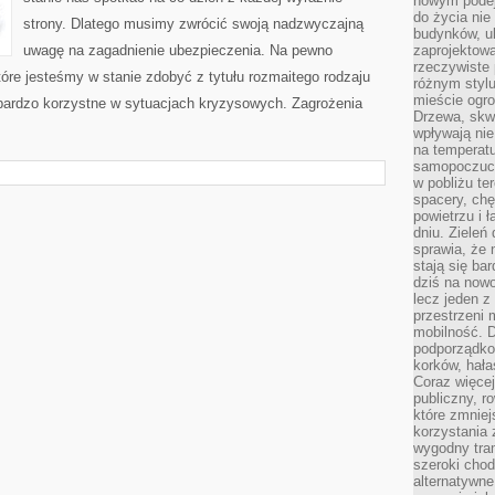
nowym podejś
do życia ni
strony. Dlatego musimy zwrócić swoją nadzwyczajną
budynków, ul
uwagę na zagadnienie ubezpieczenia. Na pewno
zaprojektow
rzeczywiste 
re jesteśmy w stanie zdobyć z tytułu rozmaitego rodzaju
różnym styl
mieście ogr
 bardzo korzystne w sytuacjach kryzysowych. Zagrożenia
Drzewa, skw
wpływają nie
na temperatu
samopoczuci
w pobliżu te
spacery, chę
powietrzu i 
dniu. Zieleń
sprawia, że 
stają się ba
dziś na nowo
lecz jeden 
przestrzeni 
mobilność. 
podporządko
korków, hała
Coraz więcej
publiczny, r
które zmniej
korzystania
wygodny tra
szeroki chod
alternatywne