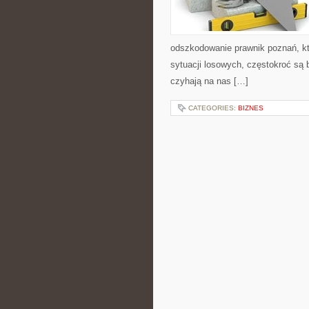
odszkodowanie prawnik poznań, któ
sytuacji losowych, częstokroć są
czyhają na nas […]
CATEGORIES:
BIZNES