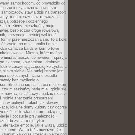
wany samochodom, co prowadziło do
su i zanieczyszczenia powietrza.
 samorządów stawia dziś na transport
owery, ruch pieszy oraz rozwiązania,
szają potrzebę codziennego
 z auta. Kiedy mieszkańcy mają
mwaj, bezpieczną drogę rowerową i
nik, zaczynają chętniej wybierać
 formy przemieszczania się. To z kolei
ość życia, bo mniej spalin i mniej
odze oznacza bardziej komfortowe
unkcjonowanie. Miasto, które można
emierzać pieszo lub rowerem, sprzyja
nym sklepom, kawiarniom i drobnym
ludzie zaczynają częściej korzystać z
 blisko siebie. Nie mniej istotne jest
ięzi społecznych. Dawne osiedla
tawały bez myślenia o
ci. Skupiano się na liczbie mieszkań,
, czy mieszkańcy będą mieli gdzie się
rozmawiać, usiąść czy spędzić czas z
ś rośnie znaczenie przestrzeni
ch i wspólnych, takich jak skwery,
place, lokalne domy kultury czy dobrze
iedzińce. To właśnie tam rodzą się
elacje i poczucie przynależności.
azne do życia to nie tylko
a, ale także emocje, jakie wiążą ludzi z
miejscem. Warto też zauważyć, że
rbanistyka coraz częściej bierze pod