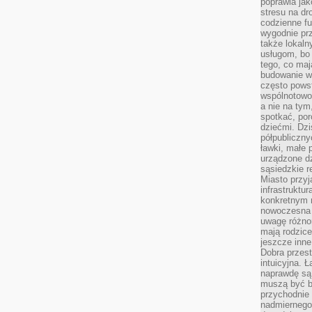
poprawia jak
stresu na dr
codzienne f
wygodnie prz
także lokal
usługom, bo 
tego, co mają
budowanie w
często pows
wspólnotowoś
a nie na tym
spotkać, po
dziećmi. Dzi
półpubliczny
ławki, małe 
urządzone dz
sąsiedzkie r
Miasto przyj
infrastruktur
konkretnym 
nowoczesna u
uwagę różno
mają rodzice
jeszcze inne
Dobra przest
intuicyjna. 
naprawdę są 
muszą być b
przychodnie
nadmiernego 