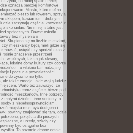
ość życia, bo mniej spalin i mniej
odze oznacza bardziej komfortowe
unkcjonowanie. Miasto, które można
emierzać pieszo lub rowerem, sprzyja
nym sklepom, kawiarniom i drobnym
ludzie zaczynają częściej korzystać z
 blisko siebie. Nie mniej istotne jest
ięzi społecznych. Dawne osiedla
tawały bez myślenia o
ci. Skupiano się na liczbie mieszkań,
, czy mieszkańcy będą mieli gdzie się
rozmawiać, usiąść czy spędzić czas z
ś rośnie znaczenie przestrzeni
ch i wspólnych, takich jak skwery,
place, lokalne domy kultury czy dobrze
iedzińce. To właśnie tam rodzą się
elacje i poczucie przynależności.
azne do życia to nie tylko
a, ale także emocje, jakie wiążą ludzi z
miejscem. Warto też zauważyć, że
rbanistyka coraz częściej bierze pod
rodność mieszkańców. Inne potrzeby
 z małymi dziećmi, inne seniorzy, a
 osoby z niepełnosprawnościami.
rzeń miejska musi być dostępna i
Ławki powinny znajdować się tam, gdzie
potrzebne, przejścia dla pieszych
ezpieczne, a urzędy, szkoły czy
 powinny być osiągalne bez
wysiłku. To pozornie drobne detale