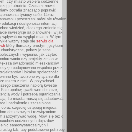
tym, czy miasto wspiera codzienne
aczej je utrudnia. Czasami nawet
miany potrafią znacząco poprawić
cjonowania tysięcy osób. Coraz
lanowaniu przestrzeni mówi się również
 edukacji i dostępności informacji.
chcą wiedzieć, dlaczego zmienia się
jakie inwestycje są planowane i w jaki
 wpływać na wygląd miasta. W tym
ykle ważny staje się
serwis dla
ych
który tłumaczy prostym językiem
urbanistyczne, pokazuje sens
społecznych i wyjaśnia, jak czytać
podarowania czy projekty zmian w
 większa świadomość mieszkańców,
decyzje podejmowane wspólnie przez
rojektantów i lokalne społeczności.
owinno być tworzone wyłącznie dla
akże razem z nimi. W przyszłości
kszego znaczenia nabiorą kwestie
 Fale upałów, gwałtowne deszcze,
tencją wody i potrzeba ograniczania
iają, że miasta muszą się adaptować.
ce i nadmiernie uszczelnione
 coraz częściej ustępują miejsca
rodom deszczowym i rozwiązaniom
m zatrzymywać wodę. Mówi się też o
ańcuchów codziennych dojazdów,
ielnic samowystarczalnych i
u usług tak, aby podstawowe potrzeby