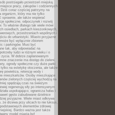
sób postrzegało przestrzeń miejską
 miejsce pracy, zakupów i codziennych
 Dziś coraz częściej patrzymy na
a organizm, który ma nie tylko
 sprawnie, ale także wspierać
acje społeczne, odpoczynek i rozwój
 To właśnie dlatego tak wiele mówi
ych osiedlach, parkach kieszonkowych,
werowych, przestrzeniach wspólnych i
ciu do urbanistyki. Miasto przyjazne
e może być wyłącznie zbiorem
ic i parkingów. Musi być
ane tak, aby odpowiadać na
potrzeby ludzi w różnym wieku i o
u życia. W dobrze zaplanowanym
omne znaczenie ma dostęp do zieleni.
ery, ogrody społeczne czy duże parki
 tylko na estetykę otoczenia, ale także
rę powietrza, retencję wody i
e mieszkańców. Osoby mieszkające
renów zielonych częściej wychodzą na
tniej spędzają czas na świeżym
łatwiej regenerują siły po intensywnym
 działa uspokajająco, ogranicza hałas i
nawet gęsto zabudowane dzielnice
rdziej przyjazne. Wiele miast odkrywa
, że drzewa przy ulicach to nie luksus,
z podstawowych elementów zdrowej
miejskiej. Bardzo ważna jest także
Dawny model miasta był