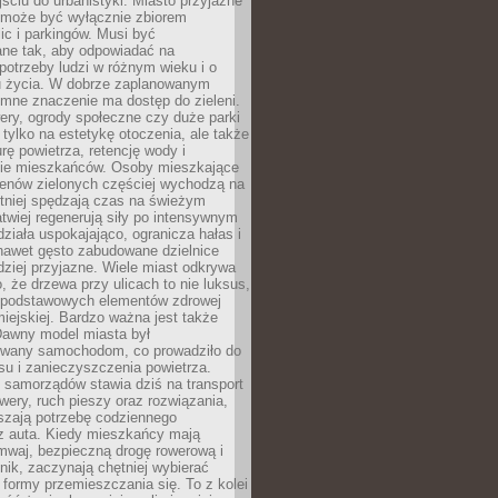
ciu do urbanistyki. Miasto przyjazne
e może być wyłącznie zbiorem
ic i parkingów. Musi być
ane tak, aby odpowiadać na
potrzeby ludzi w różnym wieku i o
u życia. W dobrze zaplanowanym
omne znaczenie ma dostęp do zieleni.
ery, ogrody społeczne czy duże parki
 tylko na estetykę otoczenia, ale także
rę powietrza, retencję wody i
e mieszkańców. Osoby mieszkające
renów zielonych częściej wychodzą na
tniej spędzają czas na świeżym
łatwiej regenerują siły po intensywnym
 działa uspokajająco, ogranicza hałas i
nawet gęsto zabudowane dzielnice
rdziej przyjazne. Wiele miast odkrywa
, że drzewa przy ulicach to nie luksus,
z podstawowych elementów zdrowej
miejskiej. Bardzo ważna jest także
Dawny model miasta był
wany samochodom, co prowadziło do
su i zanieczyszczenia powietrza.
 samorządów stawia dziś na transport
owery, ruch pieszy oraz rozwiązania,
szają potrzebę codziennego
 z auta. Kiedy mieszkańcy mają
mwaj, bezpieczną drogę rowerową i
nik, zaczynają chętniej wybierać
 formy przemieszczania się. To z kolei