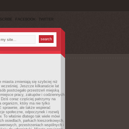
SCRIBE
FACEBOOK
TWITTER
miasta zmieniają się szybciej niż
 wcześniej. Jeszcze kilkanaście lat
sób postrzegało przestrzeń miejską
 miejsce pracy, zakupów i codziennych
 Dziś coraz częściej patrzymy na
a organizm, który ma nie tylko
 sprawnie, ale także wspierać
acje społeczne, odpoczynek i rozwój
 To właśnie dlatego tak wiele mówi
ych osiedlach, parkach kieszonkowych,
werowych, przestrzeniach wspólnych i