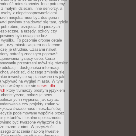
rodność mieszkańców. Inne potrzeby
 z małymi dziećmi, inne seniorzy, a
 osoby z niepełnosprawnościami.
rzeń miejska musi być dostępna i
Ławki powinny znajdować się tam, gdzie
potrzebne, przejścia dla pieszych
ezpieczne, a urzędy, szkoły czy
 powinny być osiągalne bez
wysiłku. To pozornie drobne detale
tym, czy miasto wspiera codzienne
aczej je utrudnia. Czasami nawet
miany potrafią znacząco poprawić
cjonowania tysięcy osób. Coraz
lanowaniu przestrzeni mówi się również
 edukacji i dostępności informacji.
chcą wiedzieć, dlaczego zmienia się
jakie inwestycje są planowane i w jaki
 wpływać na wygląd miasta. W tym
ykle ważny staje się
serwis dla
ych
który tłumaczy prostym językiem
urbanistyczne, pokazuje sens
społecznych i wyjaśnia, jak czytać
podarowania czy projekty zmian w
 większa świadomość mieszkańców,
decyzje podejmowane wspólnie przez
rojektantów i lokalne społeczności.
owinno być tworzone wyłącznie dla
akże razem z nimi. W przyszłości
kszego znaczenia nabiorą kwestie
 Fale upałów, gwałtowne deszcze,