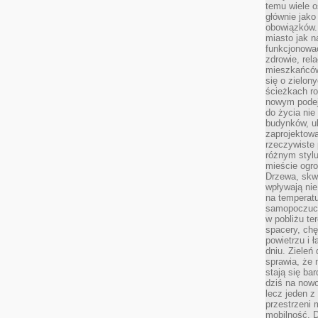
temu wiele o
głównie jako
obowiązków.
miasto jak n
funkcjonować
zdrowie, rel
mieszkańców.
się o zielon
ścieżkach ro
nowym podejś
do życia ni
budynków, ul
zaprojektow
rzeczywiste 
różnym styl
mieście ogr
Drzewa, skw
wpływają nie
na temperatu
samopoczuci
w pobliżu te
spacery, chę
powietrzu i 
dniu. Zieleń
sprawia, że 
stają się ba
dziś na nowo
lecz jeden 
przestrzeni 
mobilność. 