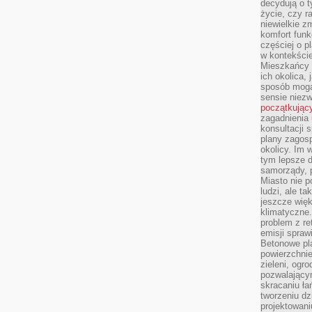
decydują o 
życie, czy r
niewielkie z
komfort funk
częściej o p
w kontekście
Mieszkańcy 
ich okolica, 
sposób mogą
sensie niezw
początkując
zagadnienia 
konsultacji 
plany zagos
okolicy. Im
tym lepsze 
samorządy, p
Miasto nie p
ludzi, ale t
jeszcze wię
klimatyczne.
problem z re
emisji spraw
Betonowe pla
powierzchnie
zieleni, og
pozwalający
skracaniu ł
tworzeniu dz
projektowani