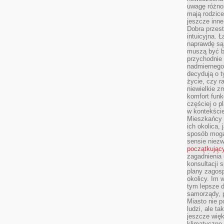
uwagę różno
mają rodzice
jeszcze inne
Dobra przest
intuicyjna. 
naprawdę są 
muszą być b
przychodnie
nadmiernego 
decydują o 
życie, czy r
niewielkie z
komfort funk
częściej o p
w kontekście
Mieszkańcy 
ich okolica, 
sposób mogą
sensie niezw
początkując
zagadnienia 
konsultacji 
plany zagos
okolicy. Im
tym lepsze 
samorządy, p
Miasto nie p
ludzi, ale t
jeszcze wię
klimatyczne.