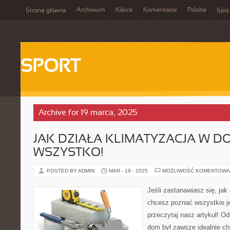
Archiwum
Kibice
Komentator
Polska
Strona główna
Spis
SPORT
Archive for 19 marca, 2025
JAK DZIAŁA KLIMATYZACJA W D
WSZYSTKO!
POSTED BY ADMIN
MAR - 19 - 2025
MOŻLIWOŚĆ KOMENTOWA
Jeśli zastanawiasz się, jak
chcesz poznać wszystkie je
przeczytaj nasz artykuł! Od
dom był zawsze idealnie ch